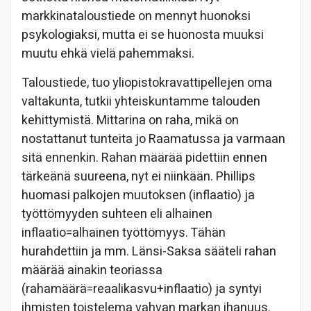
markkinataloustiede on mennyt huonoksi
psykologiaksi, mutta ei se huonosta muuksi
muutu ehkä vielä pahemmaksi.
Taloustiede, tuo yliopistokravattipellejen oma
valtakunta, tutkii yhteiskuntamme talouden
kehittymistä. Mittarina on raha, mikä on
nostattanut tunteita jo Raamatussa ja varmaan
sitä ennenkin. Rahan määrää pidettiin ennen
tärkeänä suureena, nyt ei niinkään. Phillips
huomasi palkojen muutoksen (inflaatio) ja
työttömyyden suhteen eli alhainen
inflaatio=alhainen työttömyys. Tähän
hurahdettiin ja mm. Länsi-Saksa sääteli rahan
määrää ainakin teoriassa
(rahamäärä=reaalikasvu+inflaatio) ja syntyi
ihmisten toistelema vahvan markan ihanuus.