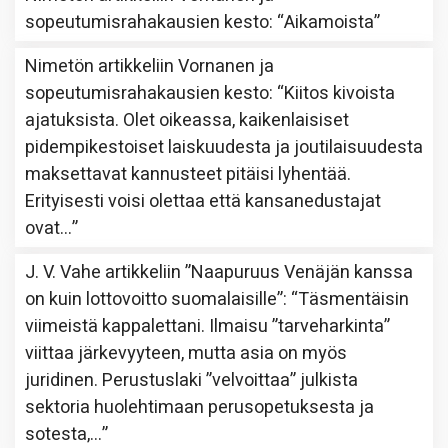
sopeutumisrahakausien kesto
: “
Aikamoista
”
Nimetön
artikkeliin
Vornanen ja
sopeutumisrahakausien kesto
: “
Kiitos kivoista
ajatuksista. Olet oikeassa, kaikenlaisiset
pidempikestoiset laiskuudesta ja joutilaisuudesta
maksettavat kannusteet pitäisi lyhentää.
Erityisesti voisi olettaa että kansanedustajat
ovat…
”
J. V. Vahe
artikkeliin
”Naapuruus Venäjän kanssa
on kuin lottovoitto suomalaisille”
: “
Täsmentäisin
viimeistä kappalettani. Ilmaisu ”tarveharkinta”
viittaa järkevyyteen, mutta asia on myös
juridinen. Perustuslaki ”velvoittaa” julkista
sektoria huolehtimaan perusopetuksesta ja
sotesta,…
”