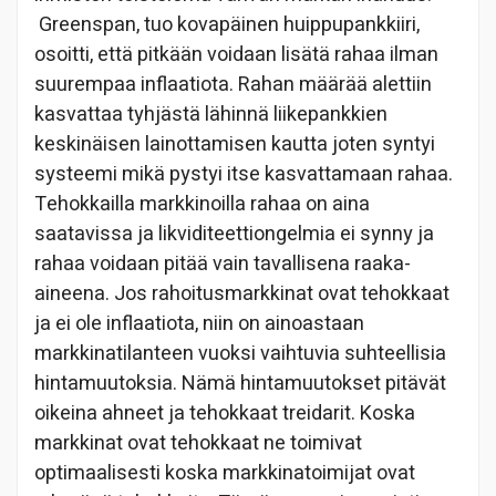
Greenspan, tuo kovapäinen huippupankkiiri,
osoitti, että pitkään voidaan lisätä rahaa ilman
suurempaa inflaatiota. Rahan määrää alettiin
kasvattaa tyhjästä lähinnä liikepankkien
keskinäisen lainottamisen kautta joten syntyi
systeemi mikä pystyi itse kasvattamaan rahaa.
Tehokkailla markkinoilla rahaa on aina
saatavissa ja likviditeettiongelmia ei synny ja
rahaa voidaan pitää vain tavallisena raaka-
aineena. Jos rahoitusmarkkinat ovat tehokkaat
ja ei ole inflaatiota, niin on ainoastaan
markkinatilanteen vuoksi vaihtuvia suhteellisia
hintamuutoksia. Nämä hintamuutokset pitävät
oikeina ahneet ja tehokkaat treidarit. Koska
markkinat ovat tehokkaat ne toimivat
optimaalisesti koska markkinatoimijat ovat