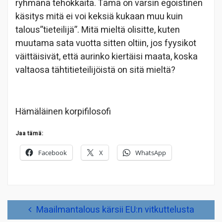
ryhmänä tehokkaita. Tämä on varsin egoistinen
käsitys mitä ei voi keksiä kukaan muu kuin
talous”tieteilijä”. Mitä mieltä olisitte, kuten
muutama sata vuotta sitten oltiin, jos fyysikot
väittäisivät, että aurinko kiertäisi maata, koska
valtaosa tähtitieteilijöistä on sitä mieltä?
Hämäläinen korpifilosofi
Jaa tämä:
Facebook
X
WhatsApp
Artikkelien
Maailmantalous kärsii EU:n vitkuttelusta
selaus