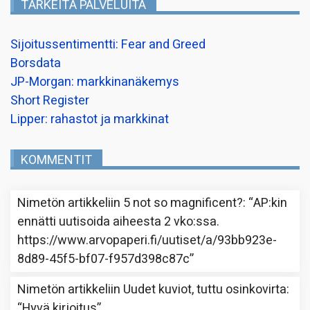
TÄRKEITÄ PALVELUITA
Sijoitussentimentti: Fear and Greed
Borsdata
JP-Morgan: markkinanäkemys
Short Register
Lipper: rahastot ja markkinat
KOMMENTIT
Nimetön
artikkeliin
5 not so magnificent?
: “
AP:kin
ennätti uutisoida aiheesta 2 vko:ssa.
https://www.arvopaperi.fi/uutiset/a/93bb923e-
8d89-45f5-bf07-f957d398c87c
”
Nimetön
artikkeliin
Uudet kuviot, tuttu osinkovirta
:
“
Hyvä kirjoitus
”