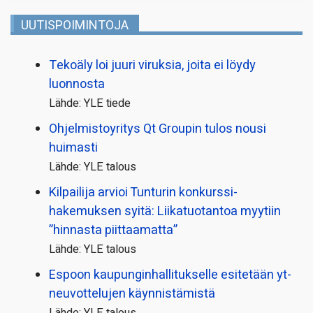
UUTISPOIMINTOJA
Tekoäly loi juuri viruksia, joita ei löydy
luonnosta
Lähde: YLE tiede
Ohjelmistoyritys Qt Groupin tulos nousi
huimasti
Lähde: YLE talous
Kilpailija arvioi Tunturin konkurssi­
hakemuksen syitä: Liikatuotantoa myytiin
”hinnasta piittaamatta”
Lähde: YLE talous
Espoon kaupungin­hallitukselle esitetään yt-
neuvottelujen käynnistämistä
Lähde: YLE talous