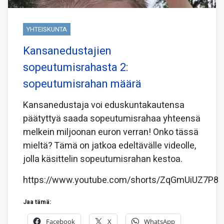
YHTEISKUNTA
Kansanedustajien
sopeutumisrahasta 2:
sopeutumisrahan määrä
Kansanedustaja voi eduskuntakautensa
päätyttyä saada sopeutumisrahaa yhteensä
melkein miljoonan euron verran! Onko tässä
mieltä? Tämä on jatkoa edeltävälle videolle,
jolla käsittelin sopeutumisrahan kestoa.
https://www.youtube.com/shorts/ZqGmUiUZ7P8
Jaa tämä:
Facebook
X
WhatsApp