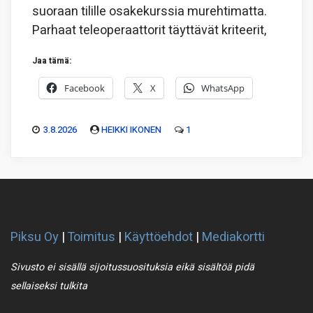
suoraan tilille osakekurssia murehtimatta.
Parhaat teleoperaattorit täyttävät kriteerit,
Jaa tämä:
Facebook
X
WhatsApp
3.8.2026
HEIKKI IKONEN
1
Piksu Oy
|
Toimitus
|
Käyttöehdot
|
Mediakortti
Sivusto ei sisällä sijoitussuosituksia eikä sisältöä pidä
sellaiseksi tulkita