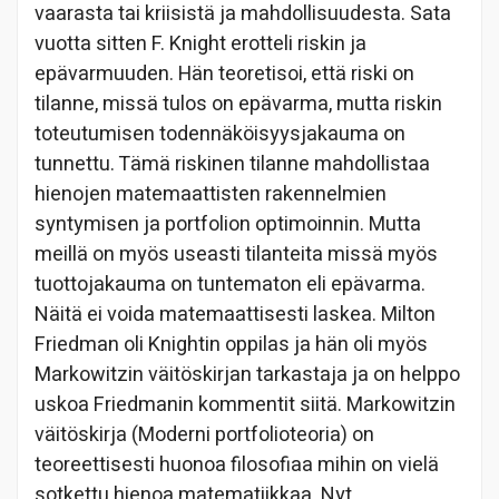
vaarasta tai kriisistä ja mahdollisuudesta. Sata
vuotta sitten F. Knight erotteli riskin ja
epävarmuuden. Hän teoretisoi, että riski on
tilanne, missä tulos on epävarma, mutta riskin
toteutumisen todennäköisyysjakauma on
tunnettu. Tämä riskinen tilanne mahdollistaa
hienojen matemaattisten rakennelmien
syntymisen ja portfolion optimoinnin. Mutta
meillä on myös useasti tilanteita missä myös
tuottojakauma on tuntematon eli epävarma.
Näitä ei voida matemaattisesti laskea. Milton
Friedman oli Knightin oppilas ja hän oli myös
Markowitzin väitöskirjan tarkastaja ja on helppo
uskoa Friedmanin kommentit siitä. Markowitzin
väitöskirja (Moderni portfolioteoria) on
teoreettisesti huonoa filosofiaa mihin on vielä
sotkettu hienoa matematiikkaa. Nyt