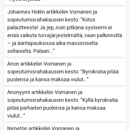
Johannes Hidén
artikkeliin
Vornanen ja
sopeutumisrahakausien kesto
: “
Kiitos
palautteesta! Ja jep, noin pitkänä systeemi ei
enää vaikuta turvajärjestelmältä, vaan palkinnolta
– ja ääritapauksissa aika massiiviselta
sellaiselta. Palaan…
”
Anon
artikkeliin
Vornanen ja
sopeutumisrahakausien kesto
: “
Byrokratia pitää
puolensa ja kansa maksaa viulut…
”
Anonyymi
artikkeliin
Vornanen ja
sopeutumisrahakausien kesto
: “
Kyllä byrokratia
pitää parhaiten puolensa ja kansa maksaa
viulut…
”
Nimetön
artikkeliin
Vornanen ja