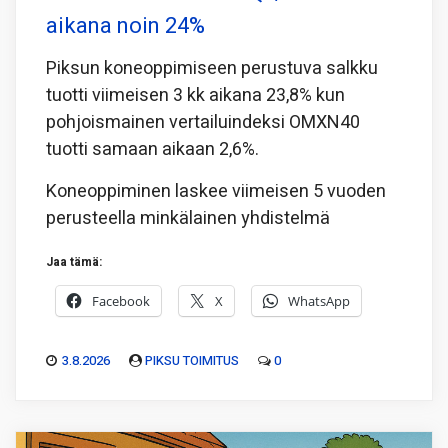
aikana noin 24%
Piksun koneoppimiseen perustuva salkku
tuotti viimeisen 3 kk aikana 23,8% kun
pohjoismainen vertailuindeksi OMXN40
tuotti samaan aikaan 2,6%.
Koneoppiminen laskee viimeisen 5 vuoden
perusteella minkälainen yhdistelmä
Jaa tämä:
Facebook
X
WhatsApp
3.8.2026
PIKSU TOIMITUS
0