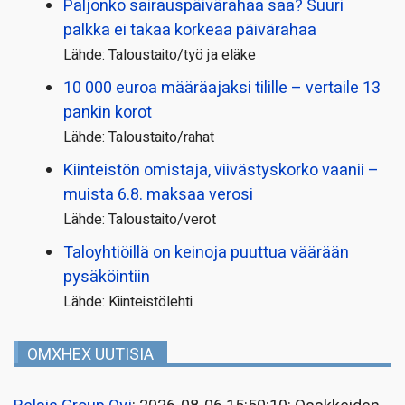
Paljonko sairauspäivä­rahaa saa? Suuri
palkka ei takaa korkeaa päivärahaa
Lähde: Taloustaito/työ ja eläke
10 000 euroa määräajaksi tilille – vertaile 13
pankin korot
Lähde: Taloustaito/rahat
Kiinteistön omistaja, viivästyskorko vaanii –
muista 6.8. maksaa verosi
Lähde: Taloustaito/verot
Taloyhtiöillä on keinoja puuttua väärään
pysäköintiin
Lähde: Kiinteistölehti
OMXHEX UUTISIA