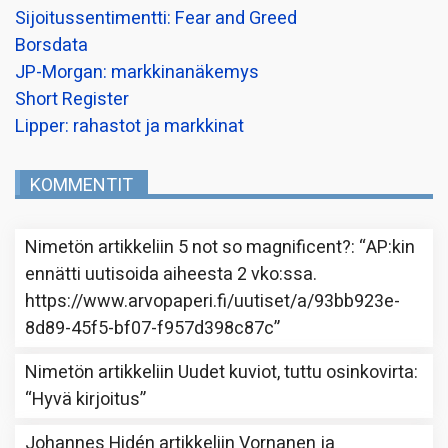
Sijoitussentimentti: Fear and Greed
Borsdata
JP-Morgan: markkinanäkemys
Short Register
Lipper: rahastot ja markkinat
KOMMENTIT
Nimetön
artikkeliin
5 not so magnificent?
: “
AP:kin
ennätti uutisoida aiheesta 2 vko:ssa.
https://www.arvopaperi.fi/uutiset/a/93bb923e-
8d89-45f5-bf07-f957d398c87c
”
Nimetön
artikkeliin
Uudet kuviot, tuttu osinkovirta
:
“
Hyvä kirjoitus
”
Johannes Hidén
artikkeliin
Vornanen ja