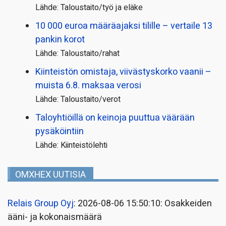
Lähde: Taloustaito/työ ja eläke
10 000 euroa määräajaksi tilille – vertaile 13
pankin korot
Lähde: Taloustaito/rahat
Kiinteistön omistaja, viivästyskorko vaanii –
muista 6.8. maksaa verosi
Lähde: Taloustaito/verot
Taloyhtiöillä on keinoja puuttua väärään
pysäköintiin
Lähde: Kiinteistölehti
OMXHEX UUTISIA
Relais Group Oyj
: 2026-08-06 15:50:10: Osakkeiden
ääni- ja kokonaismäärä