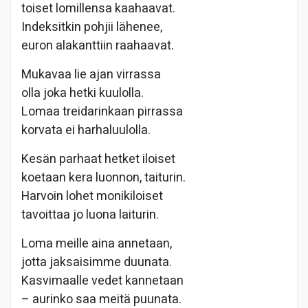
toiset lomillensa kaahaavat.
Indeksitkin pohjii lähenee,
euron alakanttiin raahaavat.
Mukavaa lie ajan virrassa
olla joka hetki kuulolla.
Lomaa treidarinkaan pirrassa
korvata ei harhaluulolla.
Kesän parhaat hetket iloiset
koetaan kera luonnon, taiturin.
Harvoin lohet monikiloiset
tavoittaa jo luona laiturin.
Loma meille aina annetaan,
jotta jaksaisimme duunata.
Kasvimaalle vedet kannetaan
– aurinko saa meitä puunata.