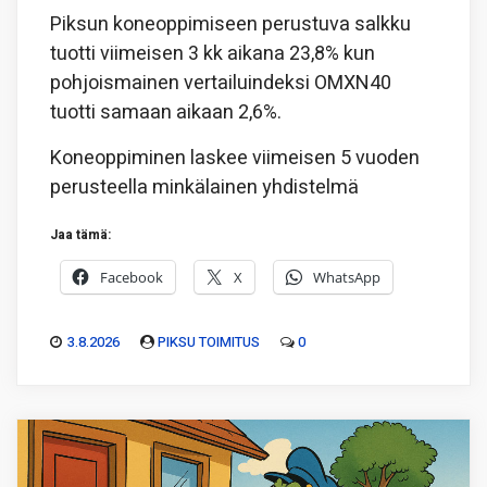
Piksun koneoppimiseen perustuva salkku
tuotti viimeisen 3 kk aikana 23,8% kun
pohjoismainen vertailuindeksi OMXN40
tuotti samaan aikaan 2,6%.
Koneoppiminen laskee viimeisen 5 vuoden
perusteella minkälainen yhdistelmä
Jaa tämä:
Facebook
X
WhatsApp
3.8.2026
PIKSU TOIMITUS
0