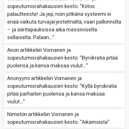
sopeutumisrahakausien kesto
: “
Kiitos
palautteesta! Ja jep, noin pitkänä systeemi ei
enää vaikuta turvajärjestelmältä, vaan palkinnolta
– ja ääritapauksissa aika massiiviselta
sellaiselta. Palaan…
”
Anon
artikkeliin
Vornanen ja
sopeutumisrahakausien kesto
: “
Byrokratia pitää
puolensa ja kansa maksaa viulut…
”
Anonyymi
artikkeliin
Vornanen ja
sopeutumisrahakausien kesto
: “
Kyllä byrokratia
pitää parhaiten puolensa ja kansa maksaa
viulut…
”
Nimetön
artikkeliin
Vornanen ja
sopeutumisrahakausien kesto
: “
Aikamoista
”