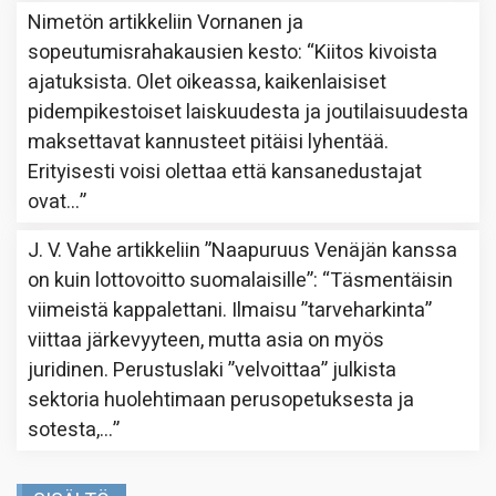
Nimetön
artikkeliin
Vornanen ja
sopeutumisrahakausien kesto
: “
Kiitos kivoista
ajatuksista. Olet oikeassa, kaikenlaisiset
pidempikestoiset laiskuudesta ja joutilaisuudesta
maksettavat kannusteet pitäisi lyhentää.
Erityisesti voisi olettaa että kansanedustajat
ovat…
”
J. V. Vahe
artikkeliin
”Naapuruus Venäjän kanssa
on kuin lottovoitto suomalaisille”
: “
Täsmentäisin
viimeistä kappalettani. Ilmaisu ”tarveharkinta”
viittaa järkevyyteen, mutta asia on myös
juridinen. Perustuslaki ”velvoittaa” julkista
sektoria huolehtimaan perusopetuksesta ja
sotesta,…
”