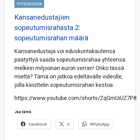
YHTEISKUNTA
Kansanedustajien
sopeutumisrahasta 2:
sopeutumisrahan määrä
Kansanedustaja voi eduskuntakautensa
päätyttyä saada sopeutumisrahaa yhteensä
melkein miljoonan euron verran! Onko tässä
mieltä? Tämä on jatkoa edeltävälle videolle,
jolla käsittelin sopeutumisrahan kestoa.
https://www.youtube.com/shorts/ZqGmUiUZ7P8
Jaa tämä:
Facebook
X
WhatsApp