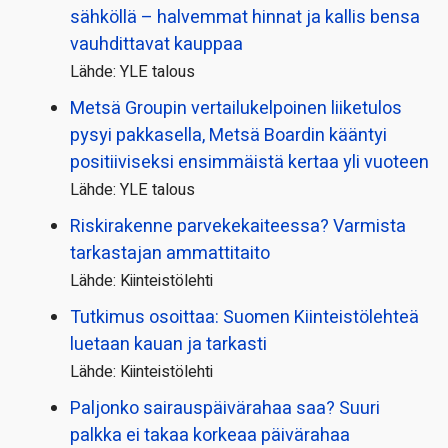
sähköllä – halvemmat hinnat ja kallis bensa
vauhdittavat kauppaa
Lähde: YLE talous
Metsä Groupin vertailu­kelpoinen liiketulos
pysyi pakkasella, Metsä Boardin kääntyi
positiiviseksi ensimmäistä kertaa yli vuoteen
Lähde: YLE talous
Riskirakenne parvekekaiteessa? Varmista
tarkastajan ammattitaito
Lähde: Kiinteistölehti
Tutkimus osoittaa: Suomen Kiinteistölehteä
luetaan kauan ja tarkasti
Lähde: Kiinteistölehti
Paljonko sairauspäivä­rahaa saa? Suuri
palkka ei takaa korkeaa päivärahaa