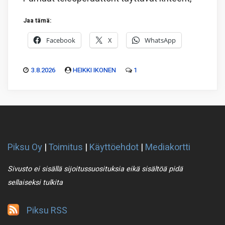
Jaa tämä:
Facebook
X
WhatsApp
3.8.2026
HEIKKI IKONEN
1
Piksu Oy
|
Toimitus
|
Käyttöehdot
|
Mediakortti
Sivusto ei sisällä sijoitussuosituksia eikä sisältöä pidä
sellaiseksi tulkita
Piksu RSS