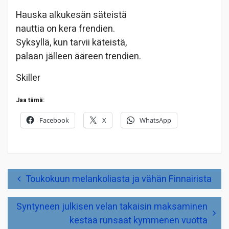
Hauska alkukesän säteistä
nauttia on kera frendien.
Syksyllä, kun tarvii käteistä,
palaan jälleen ääreen trendien.
Skiller
Jaa tämä:
Facebook
X
WhatsApp
Artikkelien
Toukokuun melankoliasta ja vähän Finnairista
selaus
Syntyneen julkisen velan takaisin maksaminen
kestää runsaat kymmenen vuotta