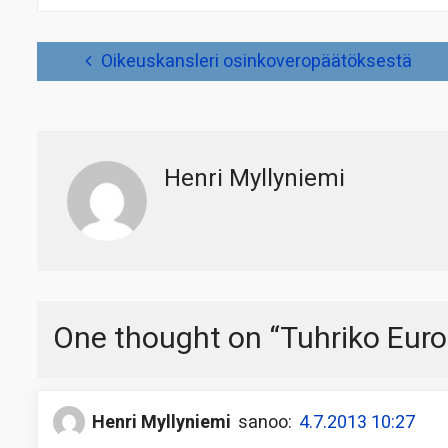
Artikkelien
Oikeuskansleri osinkoveropäätöksestä
selaus
Henri Myllyniemi
One thought on “
Tuhriko Eur
Henri Myllyniemi
sanoo:
4.7.2013 10:27