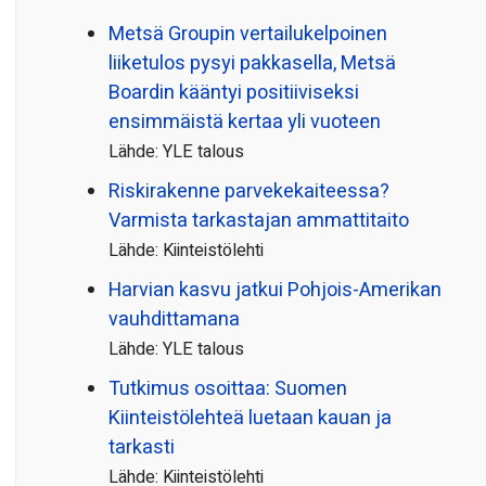
Metsä Groupin vertailu­kelpoinen
liiketulos pysyi pakkasella, Metsä
Boardin kääntyi positiiviseksi
ensimmäistä kertaa yli vuoteen
Lähde: YLE talous
Riskirakenne parvekekaiteessa?
Varmista tarkastajan ammattitaito
Lähde: Kiinteistölehti
Harvian kasvu jatkui Pohjois-Amerikan
vauhdittamana
Lähde: YLE talous
Tutkimus osoittaa: Suomen
Kiinteistölehteä luetaan kauan ja
tarkasti
Lähde: Kiinteistölehti