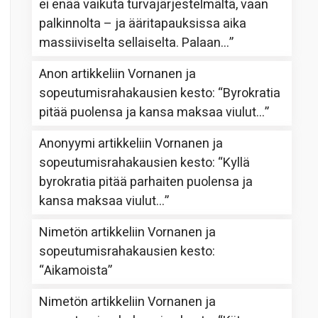
ei enää vaikuta turvajärjestelmältä, vaan
palkinnolta – ja ääritapauksissa aika
massiiviselta sellaiselta. Palaan…
”
Anon
artikkeliin
Vornanen ja
sopeutumisrahakausien kesto
: “
Byrokratia
pitää puolensa ja kansa maksaa viulut…
”
Anonyymi
artikkeliin
Vornanen ja
sopeutumisrahakausien kesto
: “
Kyllä
byrokratia pitää parhaiten puolensa ja
kansa maksaa viulut…
”
Nimetön
artikkeliin
Vornanen ja
sopeutumisrahakausien kesto
:
“
Aikamoista
”
Nimetön
artikkeliin
Vornanen ja