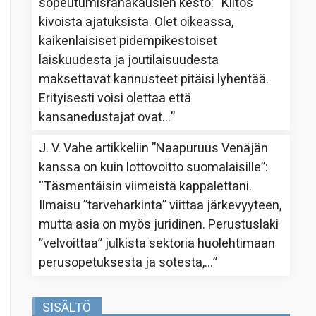
sopeutumisrahakausien kesto
: “
Kiitos
kivoista ajatuksista. Olet oikeassa,
kaikenlaisiset pidempikestoiset
laiskuudesta ja joutilaisuudesta
maksettavat kannusteet pitäisi lyhentää.
Erityisesti voisi olettaa että
kansanedustajat ovat…
”
J. V. Vahe
artikkeliin
”Naapuruus Venäjän
kanssa on kuin lottovoitto suomalaisille”
:
“
Täsmentäisin viimeistä kappalettani.
Ilmaisu ”tarveharkinta” viittaa järkevyyteen,
mutta asia on myös juridinen. Perustuslaki
”velvoittaa” julkista sektoria huolehtimaan
perusopetuksesta ja sotesta,…
”
SISÄLTÖ