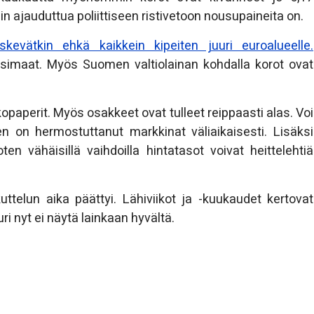
n ajauduttua poliittiseen ristivetoon nousupaineita on.
kevätkin ehkä kaikkein kipeiten juuri euroalueelle.
iisimaat. Myös Suomen valtiolainan kohdalla korot ovat
opaperit. Myös osakkeet ovat tulleet reippaasti alas. Voi
en on hermostuttanut markkinat väliaikaisesti. Lisäksi
ten vähäisillä vaihdoilla hintatasot voivat heittelehtiä
uttelun aika päättyi. Lähiviikot ja -kuukaudet kertovat
ri nyt ei näytä lainkaan hyvältä.