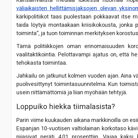
Kansainvälistä mediaa lukiessa huomaa nop
väliaikaisten hellittämisjaksojen olevan yksi
kärkipolitiikot taas puolestaan pokkaavat itse mi
taida löytyä montaakaan kriisikokousta, jonka 
toiminta”, ja tuon toiminnan merkityksen korostus
Tämä politiikkojen oman erinomaisuuden koros
vaalitaktikointia. Pelottavampi ajatus on, että 
tehokasta toimintaa.
Jahkailu on jatkunut kolmen vuoden ajan. Aina v
puolivesittynyt toimintasuunnitelma. Kun toimista
usein riittämättömiä ja liian myöhään tehtyjä.
Loppuiko hiekka tiimalasista?
Parin viime kuukauden aikana markkinoilla on esi
Espanjan 10-vuotisen valtiolainan korkotaso kävi 
niiasivat peräti 4,01 prosenttiin. Vajaa kak