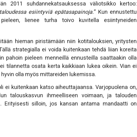
esän 2011 suhdannekatsauksessa väliotsikko kertoo:
aloudessa esiintyviä epätasapainoja.
” Kun ennustettu
ieleen, lienee turha toivo kuvitella esiintyneiden
tään hieman piristämään niin kotitalouksien, yritysten
ällä strategialla ei voida kuitenkaan tehdä liian koreita
in pahoin pieleen menneillä ennusteilla saattaakin olla
ei tilannetta osata kerta kaikkiaan lukea oikein. Vian ei
an hyvin olla myös mittareiden lukemissa.
li ei kuitenkaan katso aiheuttajaansa. Varjopuolena on,
oillun talouskasvun ihmeelliseen voimaan, ja talouden
. Erityisesti silloin, jos kansan antama mandaatti on