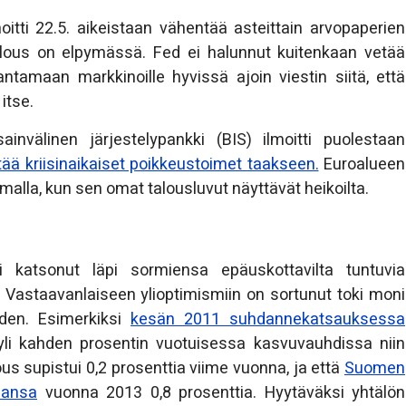
itti 22.5. aikeistaan vähentää asteittain arvopaperien
lous on elpymässä. Fed ei halunnut kuitenkaan vetää
antamaan markkinoille hyvissä ajoin viestin siitä, että
itse.
nvälinen järjestelypankki (BIS) ilmoitti puolestaan
tää kriisinaikaiset poikkeustoimet taakseen.
Euroalueen
alla, kun sen omat talousluvut näyttävät heikoilta.
 katsonut läpi sormiensa epäuskottavilta tuntuvia
 Vastaavanlaiseen ylioptimismiin on sortunut toki moni
öden. Esimerkiksi
kesän 2011 suhdannekatsauksessa
 yli kahden prosentin vuotuisessa kasvuvauhdissa niin
us supistui 0,2 prosenttia viime vuonna, ja että
Suomen
aansa
vuonna 2013 0,8 prosenttia. Hyytäväksi yhtälön