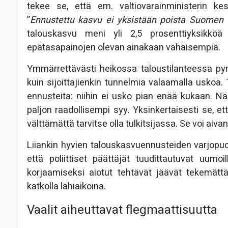
tekee se, että em. valtiovarainministerin k
”
Ennustettu kasvu ei yksistään poista Suomen t
talouskasvu meni yli 2,5 prosenttiyksikköä p
epätasapainojen olevan ainakaan vähäisempiä.
Ymmärrettävästi heikossa taloustilanteessa pyri
kuin sijoittajienkin tunnelmia valaamalla uskoa. T
ennusteita: niihin ei usko pian enää kukaan. Nä
paljon raadollisempi syy. Yksinkertaisesti se, ett
välttämättä tarvitse olla tulkitsijassa. Se voi aiv
Liiankin hyvien talouskasvuennusteiden varjopuo
että poliittiset päättäjät tuudittautuvat uum
korjaamiseksi aiotut tehtävät jäävät tekemättä
katkolla lähiaikoina.
Vaalit aiheuttavat flegmaattisuutta