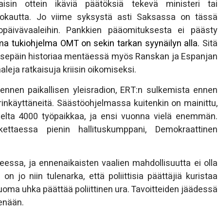
isin ottein ikäviä päätöksiä tekevä ministeri tai
okautta. Jo viime syksystä asti Saksassa on tässä
ttopäivävaaleihin. Pankkien pääomituksesta ei päästy
ma tukiohjelma OMT on sekin tarkan syynäilyn alla.
Sitä
aaksepäin historiaa mentäessä myös Ranskan ja Espanjan
leja ratkaisuja kriisin oikomiseksi.
a ennen paikallisen yleisradion, ERT:n sulkemista ennen
rinkäyttäneitä. Säästöohjelmassa kuitenkin on mainittu,
olelta 4000 työpaikkaa, ja ensi vuonna vielä enemmän.
kettaessa pienin hallituskumppani, Demokraattinen
eessa, ja ennenaikaisten vaalien mahdollisuutta ei olla
on jo niin tulenarka, että poliittisia päättäjiä kuristaa
ma uhka päättää poliittinen ura. Tavoitteiden jäädessä
enään.