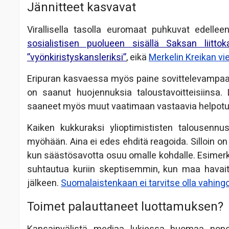
Jännitteet kasvavat
Virallisella tasolla euromaat puhkuvat edelle
sosialistisen puolueen sisällä Saksan liitto
”vyönkiristyskansleriksi”
, eikä
Merkelin Kreikan vie
Eripuran kasvaessa myös paine sovittelevampaa
on saanut huojennuksia taloustavoitteisiinsa.
saaneet myös muut vaatimaan vastaavia helpotu
Kaiken kukkuraksi ylioptimististen talousennu
myöhään. Aina ei edes ehditä reagoida. Silloin on
kun säästösavotta osuu omalle kohdalle. Esimerkik
suhtautua kuriin skeptisemmin, kun maa havaits
jälkeen.
Suomalaistenkaan ei tarvitse olla vahingo
Toimet palauttaneet luottamuksen?