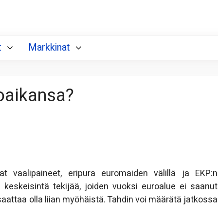
t
Markkinat
oaikansa?
t vaalipaineet, eripura euromaiden välillä ja EKP:n
ä keskeisintä tekijää, joiden vuoksi euroalue ei saanut
aattaa olla liian myöhäistä. Tahdin voi määrätä jatkossa