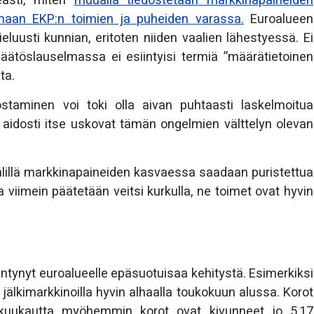
easti, miten
muualla tiedostetaan markkinapaineiden
nomaan EKP:n toimien ja puheiden varassa.
Euroalueen
eluusti kunnian, eritoten niiden vaalien lähestyessä. Ei
päätöslauselmassa ei esiintyisi termiä ”määrätietoinen
ta.
taminen voi toki olla aivan puhtaasti laskelmoitua
he aidosti itse uskovat tämän ongelmien välttelyn olevan
älillä markkinapaineiden kasvaessa saadaan puristettua
 viimein päätetään veitsi kurkulla, ne toimet ovat hyvin
intynyt euroalueelle epäsuotuisaa kehitystä. Esimerkiksi
jälkimarkkinoilla hyvin alhaalla toukokuun alussa. Korot
si kuukautta myöhemmin korot ovat kivunneet jo 5,17