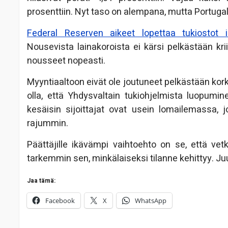
prosenttiin. Nyt taso on alempana, mutta Portugali
Federal Reserven aikeet lopettaa tukiostot is
Nousevista lainakoroista ei kärsi pelkästään kr
nousseet nopeasti.
Myyntiaaltoon eivät ole joutuneet pelkästään kork
olla, että Yhdysvaltain tukiohjelmista luopumin
kesäisin sijoittajat ovat usein lomailemassa, jo
rajummin.
Päättäjille ikävämpi vaihtoehto on se, että vetk
tarkemmin sen, minkälaiseksi tilanne kehittyy. Juu
Jaa tämä:
Facebook
X
WhatsApp