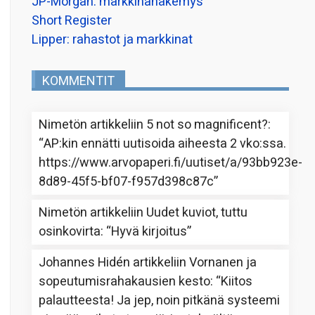
JP-Morgan: markkinanäkemys
Short Register
Lipper: rahastot ja markkinat
KOMMENTIT
Nimetön
artikkeliin
5 not so magnificent?
:
“
AP:kin ennätti uutisoida aiheesta 2 vko:ssa.
https://www.arvopaperi.fi/uutiset/a/93bb923e-
8d89-45f5-bf07-f957d398c87c
”
Nimetön
artikkeliin
Uudet kuviot, tuttu
osinkovirta
: “
Hyvä kirjoitus
”
Johannes Hidén
artikkeliin
Vornanen ja
sopeutumisrahakausien kesto
: “
Kiitos
palautteesta! Ja jep, noin pitkänä systeemi