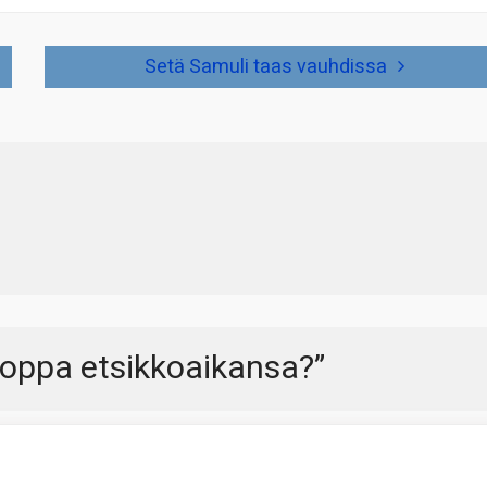
Setä Samuli taas vauhdissa
ooppa etsikkoaikansa?
”