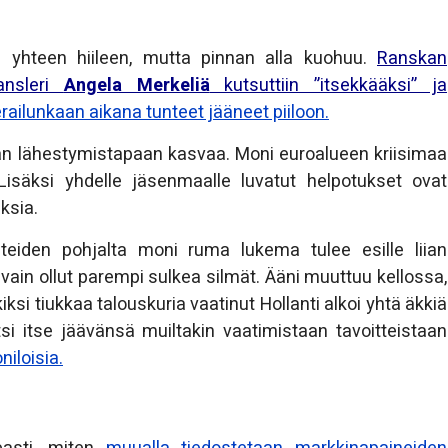
en yhteen hiileen, mutta pinnan alla kuohuu.
Ranskan
kansleri
Angela Merkeliä
kutsuttiin ”itsekkääksi” ja
railunkaan aikana tunteet jääneet piiloon.
n lähestymistapaan kasvaa. Moni euroalueen kriisimaa
 Lisäksi yhdelle jäsenmaalle luvatut helpotukset ovat
ksia.
steiden pohjalta moni ruma lukema tulee esille liian
 vain ollut parempi sulkea silmät. Ääni muuttuu kellossa,
si tiukkaa talouskuria vaatinut Hollanti alkoi yhtä äkkiä
i itse jäävänsä muiltakin vaatimistaan tavoitteistaan
niloisia.