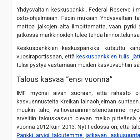
Yhdysvaltain keskuspankki, Federal Reserve ilmo
osto-ohjelmiaan. Fedin mukaan Yhdysvaltain ta
mattoa jalkojen alta ilmoittamatta, vaan pyrki 
jatkossa markkinoiden tulee tehdä hinnoittelunsa 
Keskuspankkien keskuspankiksi kutsuttu kansai
vuosiraportissaan, että
keskuspankkien tulisi jät
tulisi pystyä vastamaan muiden kasvuvauhtiin sam
Talous kasvaa ”ensi vuonna”
IMF myönsi aivan suoraan, että rahasto oli
kasvuennusteita Kreikan lainaohjelman suhteen.
muukin taho, valtiovarainministeriötämme my
arveltiin talouskasvun olevan melko pirteässä
vuonna 2012 kuin 2013. Nyt tiedossa on, että talo
Pankki arvioi taloutemme jatkavan laskusuunt