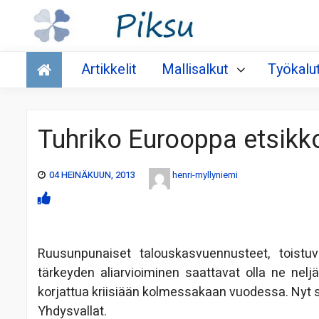
Talous
Artikkelit
Mallisalkut
Työkalu
Tuhriko Eurooppa etsikk
04 HEINÄKUUN, 2013
henri-myllyniemi
Ruusunpunaiset talouskasvuennusteet, toistuva
tärkeyden aliarvioiminen saattavat olla ne nelj
korjattua kriisiään kolmessakaan vuodessa. Nyt s
Yhdysvallat.