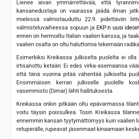
Lienee aivan ymmärrettävää, että tyrannima
kansanedustaja on vaarassa jäädä ilman jatk
mielessä valmistauduttu 22.9. pidettäviin lii
valmisteluvaiheessa sopuun ja
EKP:n uusi ideoi
ennen on hermoiltu Italian vaalien kanssa, ja t
vaalien osalta on oltu haluttomia tekemään radikaa
Esimerkiksi Kreikassa julkiselta puolelta ei oll
irtisanottu ketään. Ei edes virka-asemaansa vää
että tänä vuonna pitää vähentää julkiselta pu
Ensimmäisen kerran julkiselle puolelle kos
vasemmisto (Dimar) lähti hallituksesta.
Kreikassa onkin pitkään oltu epävarmassa tilant
voitu täysin poissulkea. Tosin Kreikassa tilanne 
ennemmin kansan tyytymättömyys kuin vaalien luo
retuperälle, rupeavat jäsenmaat kinaamaan kesk