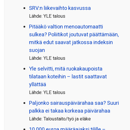
SRV:n liikevaihto kasvussa
Lähde: YLE talous
Pitääkö valtion menoautomaatti
sulkea? Poliitikot joutuvat päättämään,
mitkä edut saavat jatkossa indeksin
suojan
Lähde: YLE talous
Yle selvitti, mitä ruokakaupoista
tilataan koteihin – lastit saattavat
yllättää
Lähde: YLE talous
Paljonko sairauspäivä­rahaa saa? Suuri
palkka ei takaa korkeaa päivärahaa
Lähde: Taloustaito/työ ja eläke
10 000 euroa määräajaksi tilille –