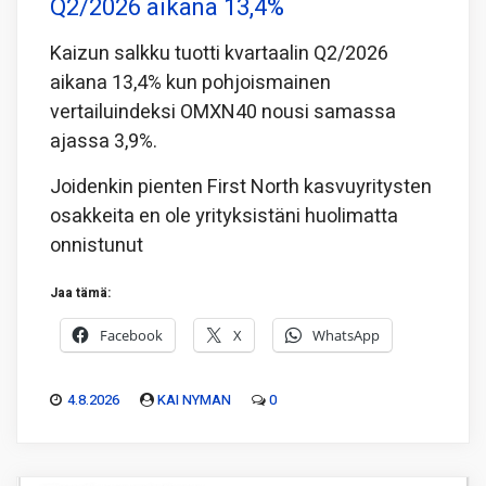
Q2/2026 aikana 13,4%
Kaizun salkku tuotti kvartaalin Q2/2026
aikana 13,4% kun pohjoismainen
vertailuindeksi OMXN40 nousi samassa
ajassa 3,9%.
Joidenkin pienten First North kasvuyritysten
osakkeita en ole yrityksistäni huolimatta
onnistunut
Jaa tämä:
Facebook
X
WhatsApp
4.8.2026
KAI NYMAN
0