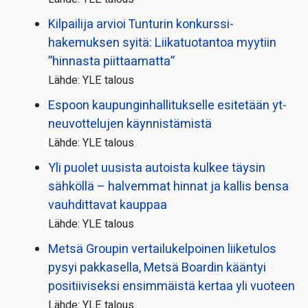
Kilpailija arvioi Tunturin konkurssi­
hakemuksen syitä: Liikatuotantoa myytiin
”hinnasta piittaamatta”
Lähde: YLE talous
Espoon kaupungin­hallitukselle esitetään yt-
neuvottelujen käynnistämistä
Lähde: YLE talous
Yli puolet uusista autoista kulkee täysin
sähköllä – halvemmat hinnat ja kallis bensa
vauhdittavat kauppaa
Lähde: YLE talous
Metsä Groupin vertailu­kelpoinen liiketulos
pysyi pakkasella, Metsä Boardin kääntyi
positiiviseksi ensimmäistä kertaa yli vuoteen
Lähde: YLE talous