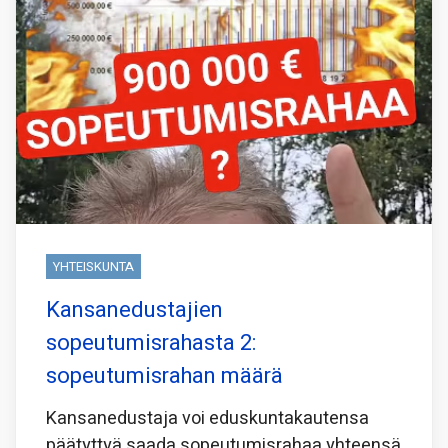
YHTEISKUNTA
Kansanedustajien
sopeutumisrahasta 2:
sopeutumisrahan määrä
Kansanedustaja voi eduskuntakautensa
päätyttyä saada sopeutumisrahaa yhteensä