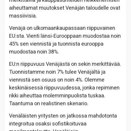
merkittäviä ja kauppasuhteiden heikkenemisen
aiheuttamat muutokset Venäjän taloudelle ovat
massiivisia.
Venäjä on ulkomaankaupassaan riippuvainen
EU:sta. Vienti länsi-Eurooppaan muodostaa noin
45% sen viennistä ja tuonnista eurooppa
muodostaa noin 38%.
EU:n riippuvuus Venäjästä on sekin merkittävää.
Tuonnistamme noin 7% tulee Venäjältä ja
viennistä sen osuus on noin 4%. Olemme
keskinäisessä riippuvuudessa, jonka repiminen
rikki aiheuttaa molemminpuolista tuskaa.
Taantuma on realistinen skenario.
Venäläisten yritysten on jatkossa mahdotonta
integroitua osaksi sofistikoituvaa