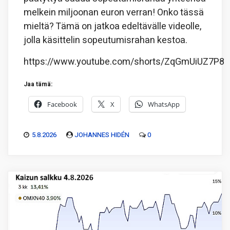
melkein miljoonan euron verran! Onko tässä
mieltä? Tämä on jatkoa edeltävälle videolle,
jolla käsittelin sopeutumisrahan kestoa.
https://www.youtube.com/shorts/ZqGmUiUZ7P8
Jaa tämä:
Facebook
X
WhatsApp
5.8.2026
JOHANNES HIDÉN
0