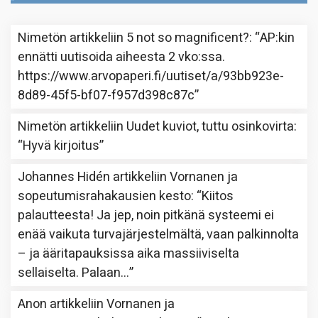
Nimetön
artikkeliin
5 not so magnificent?
: “
AP:kin
ennätti uutisoida aiheesta 2 vko:ssa.
https://www.arvopaperi.fi/uutiset/a/93bb923e-
8d89-45f5-bf07-f957d398c87c
”
Nimetön
artikkeliin
Uudet kuviot, tuttu osinkovirta
:
“
Hyvä kirjoitus
”
Johannes Hidén
artikkeliin
Vornanen ja
sopeutumisrahakausien kesto
: “
Kiitos
palautteesta! Ja jep, noin pitkänä systeemi ei
enää vaikuta turvajärjestelmältä, vaan palkinnolta
– ja ääritapauksissa aika massiiviselta
sellaiselta. Palaan…
”
Anon
artikkeliin
Vornanen ja