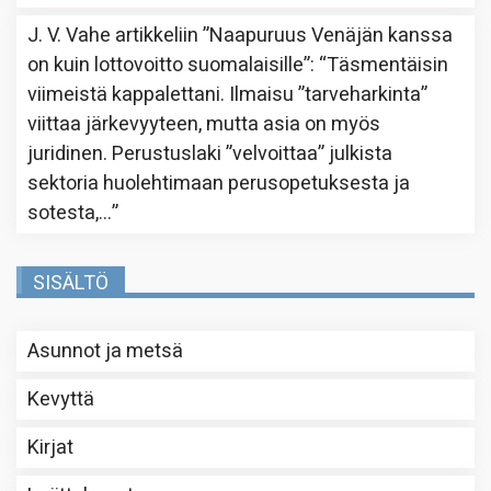
J. V. Vahe
artikkeliin
”Naapuruus Venäjän kanssa
on kuin lottovoitto suomalaisille”
: “
Täsmentäisin
viimeistä kappalettani. Ilmaisu ”tarveharkinta”
viittaa järkevyyteen, mutta asia on myös
juridinen. Perustuslaki ”velvoittaa” julkista
sektoria huolehtimaan perusopetuksesta ja
sotesta,…
”
SISÄLTÖ
Asunnot ja metsä
Kevyttä
Kirjat