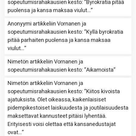
sopeutumisrahakausien kesto
: “
Byrokratia pitää
puolensa ja kansa maksaa viulut…
”
Anonyymi
artikkeliin
Vornanen ja
sopeutumisrahakausien kesto
: “
Kyllä byrokratia
pitää parhaiten puolensa ja kansa maksaa
viulut…
”
Nimetön
artikkeliin
Vornanen ja
sopeutumisrahakausien kesto
: “
Aikamoista
”
Nimetön
artikkeliin
Vornanen ja
sopeutumisrahakausien kesto
: “
Kiitos kivoista
ajatuksista. Olet oikeassa, kaikenlaisiset
pidempikestoiset laiskuudesta ja joutilaisuudesta
maksettavat kannusteet pitäisi lyhentää.
Erityisesti voisi olettaa että kansanedustajat
ovat…
”