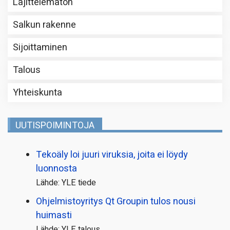
Lajittelematon
Salkun rakenne
Sijoittaminen
Talous
Yhteiskunta
UUTISPOIMINTOJA
Tekoäly loi juuri viruksia, joita ei löydy
luonnosta
Lähde: YLE tiede
Ohjelmistoyritys Qt Groupin tulos nousi
huimasti
Lähde: YLE talous