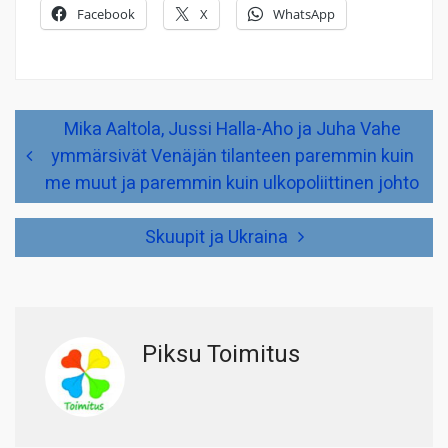
Facebook
X
WhatsApp
Artikkelien
Mika Aaltola, Jussi Halla-Aho ja Juha Vahe
selaus
ymmärsivät Venäjän tilanteen paremmin kuin
me muut ja paremmin kuin ulkopoliittinen johto
Skuupit ja Ukraina
Piksu Toimitus