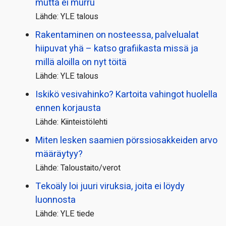
mutta ei murru
Lähde: YLE talous
Rakentaminen on nosteessa, palvelualat
hiipuvat yhä – katso grafiikasta missä ja
millä aloilla on nyt töitä
Lähde: YLE talous
Iskikö vesivahinko? Kartoita vahingot huolella
ennen korjausta
Lähde: Kiinteistölehti
Miten lesken saamien pörssi­osakkeiden arvo
määräytyy?
Lähde: Taloustaito/verot
Tekoäly loi juuri viruksia, joita ei löydy
luonnosta
Lähde: YLE tiede