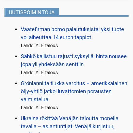
UUTISPOIMINTOJA
Vaatefirman pomo palautuksista: yksi tuote
voi aiheuttaa 14 euron tappiot
Lähde: YLE talous
Sähkö kallistuu rajusti syksyllä: hinta nousee
jopa yli yhdeksään senttiin
Lähde: YLE talous
Grönlannilta tiukka varoitus – amerikkalainen
öljy-yhtiö jatkoi luvattomien porausten
valmistelua
Lähde: YLE talous
Ukraina rökittää Venäjän taloutta monella
tavalla – asiantuntijat: Venäjä kurjistuu,