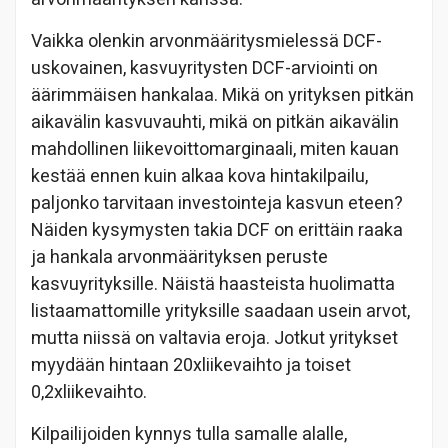
Vaikka olenkin arvonmääritysmielessä DCF-
uskovainen, kasvuyritysten DCF-arviointi on
äärimmäisen hankalaa. Mikä on yrityksen pitkän
aikavälin kasvuvauhti, mikä on pitkän aikavälin
mahdollinen liikevoittomarginaali, miten kauan
kestää ennen kuin alkaa kova hintakilpailu,
paljonko tarvitaan investointeja kasvun eteen?
Näiden kysymysten takia DCF on erittäin raaka
ja hankala arvonmäärityksen peruste
kasvuyrityksille. Näistä haasteista huolimatta
listaamattomille yrityksille saadaan usein arvot,
mutta niissä on valtavia eroja. Jotkut yritykset
myydään hintaan 20xliikevaihto ja toiset
0,2xliikevaihto.
Kilpailijoiden kynnys tulla samalle alalle,