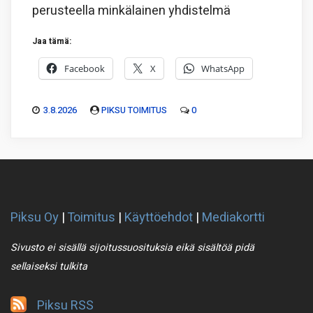
perusteella minkälainen yhdistelmä
Jaa tämä:
Facebook
X
WhatsApp
3.8.2026
PIKSU TOIMITUS
0
Piksu Oy
|
Toimitus
|
Käyttöehdot
|
Mediakortti
Sivusto ei sisällä sijoitussuosituksia eikä sisältöä pidä
sellaiseksi tulkita
Piksu RSS