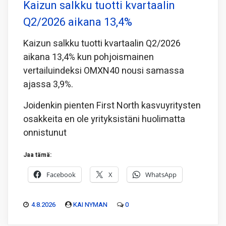
Kaizun salkku tuotti kvartaalin
Q2/2026 aikana 13,4%
Kaizun salkku tuotti kvartaalin Q2/2026
aikana 13,4% kun pohjoismainen
vertailuindeksi OMXN40 nousi samassa
ajassa 3,9%.
Joidenkin pienten First North kasvuyritysten
osakkeita en ole yrityksistäni huolimatta
onnistunut
Jaa tämä:
Facebook
X
WhatsApp
4.8.2026
KAI NYMAN
0