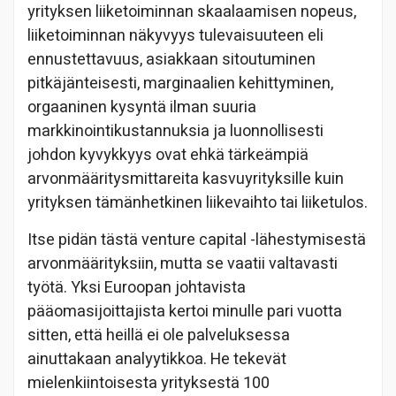
yrityksen liiketoiminnan skaalaamisen nopeus,
liiketoiminnan näkyvyys tulevaisuuteen eli
ennustettavuus, asiakkaan sitoutuminen
pitkäjänteisesti, marginaalien kehittyminen,
orgaaninen kysyntä ilman suuria
markkinointikustannuksia ja luonnollisesti
johdon kyvykkyys ovat ehkä tärkeämpiä
arvonmääritysmittareita kasvuyrityksille kuin
yrityksen tämänhetkinen liikevaihto tai liiketulos.
Itse pidän tästä venture capital -lähestymisestä
arvonmäärityksiin, mutta se vaatii valtavasti
työtä. Yksi Euroopan johtavista
pääomasijoittajista kertoi minulle pari vuotta
sitten, että heillä ei ole palveluksessa
ainuttakaan analyytikkoa. He tekevät
mielenkiintoisesta yrityksestä 100