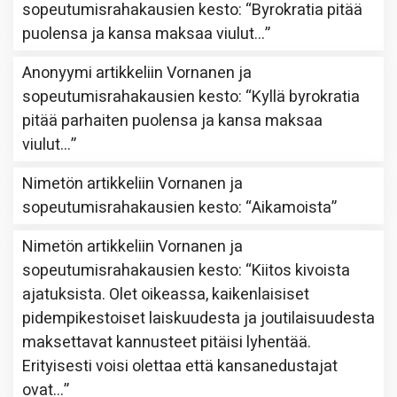
sopeutumisrahakausien kesto
: “
Byrokratia pitää
puolensa ja kansa maksaa viulut…
”
Anonyymi
artikkeliin
Vornanen ja
sopeutumisrahakausien kesto
: “
Kyllä byrokratia
pitää parhaiten puolensa ja kansa maksaa
viulut…
”
Nimetön
artikkeliin
Vornanen ja
sopeutumisrahakausien kesto
: “
Aikamoista
”
Nimetön
artikkeliin
Vornanen ja
sopeutumisrahakausien kesto
: “
Kiitos kivoista
ajatuksista. Olet oikeassa, kaikenlaisiset
pidempikestoiset laiskuudesta ja joutilaisuudesta
maksettavat kannusteet pitäisi lyhentää.
Erityisesti voisi olettaa että kansanedustajat
ovat…
”