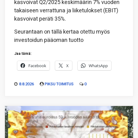
kasvoivat Q2/2025 keskimäärin 7% vuoden
takaiseen verrattuna ja liiketulokset (EBIT)
kasvoivat peräti 35%.
Seurantaan on tällä kertaa otettu myös
investoidun pääoman tuotto
Jaa tämä:
Facebook
X
WhatsApp
8.8.2026
PIKSU TOIMITUS
0