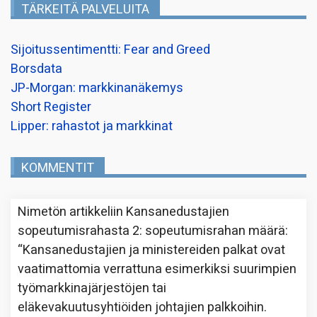
TÄRKEITÄ PALVELUITA
Sijoitussentimentti: Fear and Greed
Borsdata
JP-Morgan: markkinanäkemys
Short Register
Lipper: rahastot ja markkinat
KOMMENTIT
Nimetön
artikkeliin
Kansanedustajien
sopeutumisrahasta 2: sopeutumisrahan määrä
:
“
Kansanedustajien ja ministereiden palkat ovat
vaatimattomia verrattuna esimerkiksi suurimpien
työmarkkinajärjestöjen tai
eläkevakuutusyhtiöiden johtajien palkkoihin.