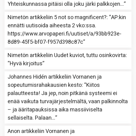
Yhteiskunnassa pitäisi olla joku järki palkkojen…
”
Nimetön
artikkeliin
5 not so magnificent?
: “
AP:kin
ennätti uutisoida aiheesta 2 vko:ssa.
https://www.arvopaperi.fi/uutiset/a/93bb923e-
8d89-45f5-bf07-f957d398c87c
”
Nimetön
artikkeliin
Uudet kuviot, tuttu osinkovirta
:
“
Hyvä kirjoitus
”
Johannes Hidén
artikkeliin
Vornanen ja
sopeutumisrahakausien kesto
: “
Kiitos
palautteesta! Ja jep, noin pitkänä systeemi ei
enää vaikuta turvajärjestelmältä, vaan palkinnolta
– ja ääritapauksissa aika massiiviselta
sellaiselta. Palaan…
”
Anon
artikkeliin
Vornanen ja