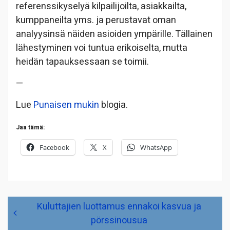
referenssikyselyä kilpailijoilta, asiakkailta,
kumppaneilta yms. ja perustavat oman
analyysinsä näiden asioiden ympärille. Tällainen
lähestyminen voi tuntua erikoiselta, mutta
heidän tapauksessaan se toimii.
—
Lue
Punaisen mukin
blogia.
Jaa tämä:
Facebook
X
WhatsApp
Artikkelien
Kuluttajien luottamus ennakoi kasvua ja
selaus
pörssinousua