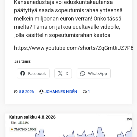
Kansanedustaja voi eduskuntakautensa
päätyttyä saada sopeutumisrahaa yhteensä
melkein miljoonan euron verran! Onko tässä
mieltä? Tämä on jatkoa edeltävälle videolle,
jolla käsittelin sopeutumisrahan kestoa.
https://www.youtube.com/shorts/ZqGmUiUZ7P8
Jaa tämä:
Facebook
X
WhatsApp
5.8.2026
JOHANNES HIDÉN
1