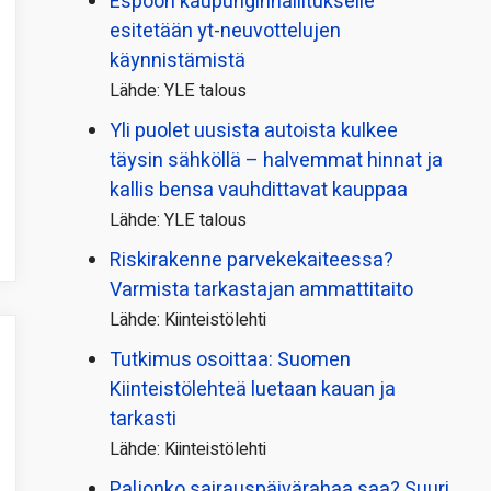
Espoon kaupungin­hallitukselle
esitetään yt-neuvottelujen
käynnistämistä
Lähde: YLE talous
Yli puolet uusista autoista kulkee
täysin sähköllä – halvemmat hinnat ja
kallis bensa vauhdittavat kauppaa
Lähde: YLE talous
Riskirakenne parvekekaiteessa?
Varmista tarkastajan ammattitaito
Lähde: Kiinteistölehti
Tutkimus osoittaa: Suomen
Kiinteistölehteä luetaan kauan ja
tarkasti
Lähde: Kiinteistölehti
Paljonko sairauspäivä­rahaa saa? Suuri