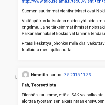
http://www.talouselama.fi/te500/vienti+o
Suomen suurimmat vientiyritykset ovat Nokia
Väitänpä kun katsotaan noiden yhtiöiden ma
ongelma. Ja ne tärkeimmät ihmiset noissakin
Palkanalennukset koskisivat lähinnä tehdassa
Pitäisi keskittyä johonkin millä olisi vaikutta
tuollaista mediajulkisuutta.
Nimetön
sanoo:
7.5.2015 11:33
Pah, Teoreettista
Eilenhän kuulimme, että ei SAK voi palkoista j
aloittaa työstämisen aikaisintaan ensivuon