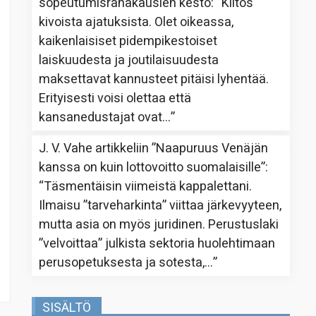
sopeutumisrahakausien kesto
: “
Kiitos
kivoista ajatuksista. Olet oikeassa,
kaikenlaisiset pidempikestoiset
laiskuudesta ja joutilaisuudesta
maksettavat kannusteet pitäisi lyhentää.
Erityisesti voisi olettaa että
kansanedustajat ovat…
”
J. V. Vahe
artikkeliin
”Naapuruus Venäjän
kanssa on kuin lottovoitto suomalaisille”
:
“
Täsmentäisin viimeistä kappalettani.
Ilmaisu ”tarveharkinta” viittaa järkevyyteen,
mutta asia on myös juridinen. Perustuslaki
”velvoittaa” julkista sektoria huolehtimaan
perusopetuksesta ja sotesta,…
”
SISÄLTÖ