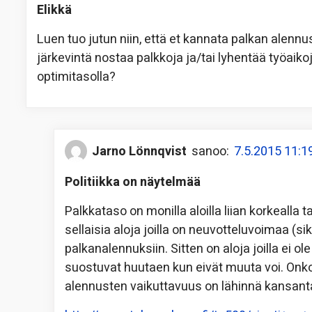
Elikkä
Luen tuo jutun niin, että et kannata palkan alennus
järkevintä nostaa palkkoja ja/tai lyhentää työaiko
optimitasolla?
Jarno Lönnqvist
sanoo:
7.5.2015 11:1
Politiikka on näytelmää
Palkkataso on monilla aloilla liian korkealla ta
sellaisia aloja joilla on neuvotteluvoimaa (s
palkanalennuksiin. Sitten on aloja joilla ei o
suostuvat huutaen kun eivät muuta voi. Onko
alennusten vaikuttavuus on lähinnä kansant