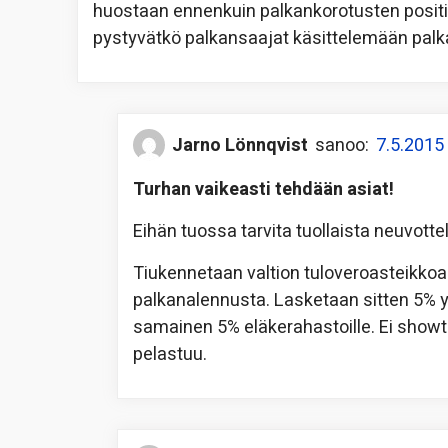
huostaan ennenkuin palkankorotusten positiiv
pystyvätkö palkansaajat käsittelemään pal
Jarno Lönnqvist
sanoo:
7.5.2015
Turhan vaikeasti tehdään asiat!
Eihän tuossa tarvita tuollaista neuvotte
Tiukennetaan valtion tuloveroasteikkoa 
palkanalennusta. Lasketaan sitten 5% y
samainen 5% eläkerahastoille. Ei show
pelastuu.