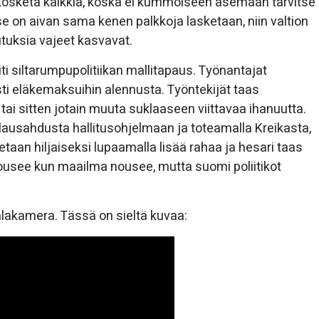
kosketa kaikkia, koska ei kummoiseen asemaan tarvitse
se on aivan sama kenen palkkoja lasketaan, niin valtion
utuksia vajeet kasvavat.
iti siltarumpupolitiikan mallitapaus. Työnantajat
i eläkemaksuihin alennusta. Työntekijät taas
i sitten jotain muuta suklaaseen viittavaa ihanuutta.
 lausahdusta hallitusohjelmaan ja toteamalla Kreikasta,
taan hiljaiseksi lupaamalla lisää rahaa ja hesari taas
ousee kun maailma nousee, mutta suomi poliitikot
lakamera. Tässä on sieltä kuvaa: