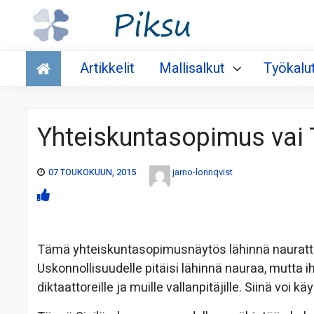
Talous
Artikkelit
Mallisalkut
Työkalu
Yhteiskuntasopimus vai
07 TOUKOKUUN, 2015
jarno-lonnqvist
Tämä yhteiskuntasopimusnäytös lähinnä naurattaa, 
Uskonnollisuudelle pitäisi lähinnä nauraa, mutta ih
diktaattoreille ja muille vallanpitäjille. Siinä voi k