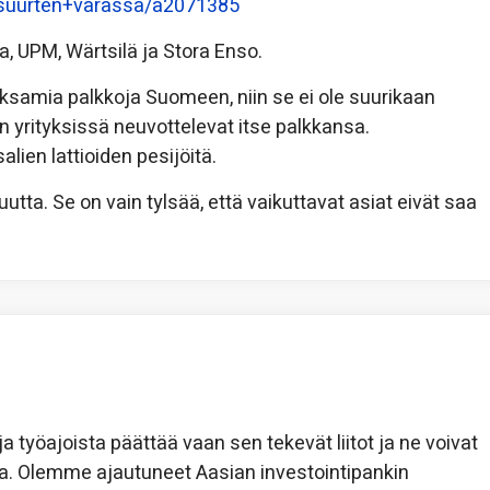
n+suurten+varassa/a2071385
, UPM, Wärtsilä ja Stora Enso.
ksamia palkkoja Suomeen, niin se ei ole suurikaan
 yrityksissä neuvottelevat itse palkkansa.
lien lattioiden pesijöitä.
vuutta. Se on vain tylsää, että vaikuttavat asiat eivät saa
a työajoista päättää vaan sen tekevät liitot ja ne voivat
na. Olemme ajautuneet Aasian investointipankin