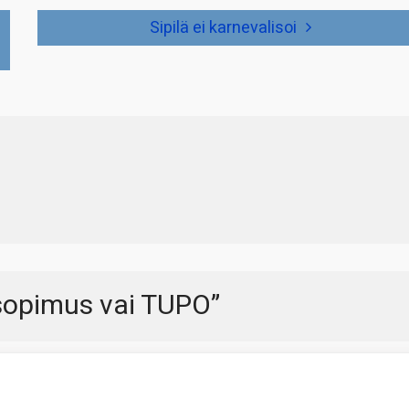
Sipilä ei karnevalisoi
sopimus vai TUPO
”