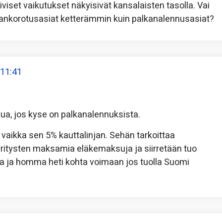
iset vaikutukset näkyisivät kansalaisten tasolla. Vai
kankorotusasiat ketterämmin kuin palkanalennusasiat?
 11:41
lua, jos kyse on palkanalennuksista.
vaikka sen 5% kauttalinjan. Sehän tarkoittaa
ritysten maksamia eläkemaksuja ja siirretään tuo
ta ja homma heti kohta voimaan jos tuolla Suomi