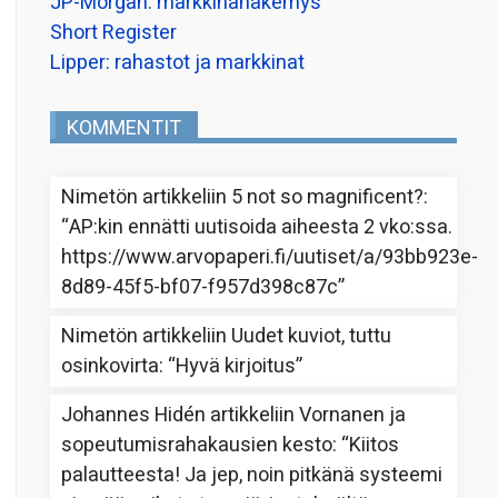
JP-Morgan: markkinanäkemys
Short Register
Lipper: rahastot ja markkinat
KOMMENTIT
Nimetön
artikkeliin
5 not so magnificent?
:
“
AP:kin ennätti uutisoida aiheesta 2 vko:ssa.
https://www.arvopaperi.fi/uutiset/a/93bb923e-
8d89-45f5-bf07-f957d398c87c
”
Nimetön
artikkeliin
Uudet kuviot, tuttu
osinkovirta
: “
Hyvä kirjoitus
”
Johannes Hidén
artikkeliin
Vornanen ja
sopeutumisrahakausien kesto
: “
Kiitos
palautteesta! Ja jep, noin pitkänä systeemi