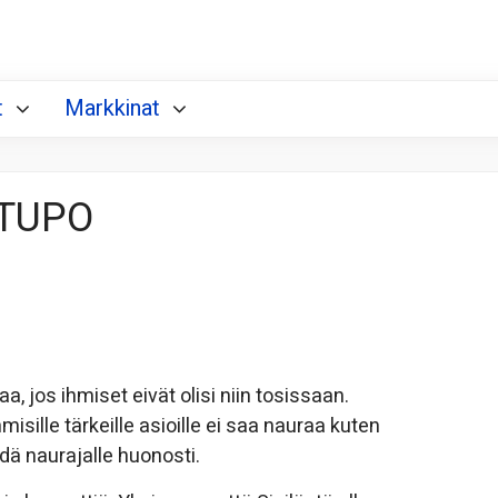
t
Markkinat
 TUPO
jos ihmiset eivät olisi niin tosissaan.
misille tärkeille asioille ei saa nauraa kuten
äydä naurajalle huonosti.