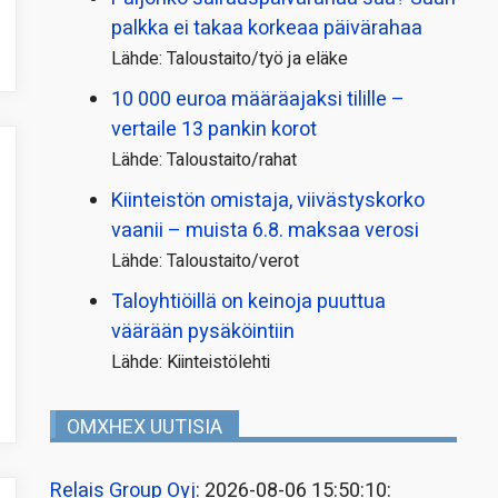
palkka ei takaa korkeaa päivärahaa
Lähde: Taloustaito/työ ja eläke
10 000 euroa määräajaksi tilille –
vertaile 13 pankin korot
Lähde: Taloustaito/rahat
Kiinteistön omistaja, viivästyskorko
vaanii – muista 6.8. maksaa verosi
Lähde: Taloustaito/verot
Taloyhtiöillä on keinoja puuttua
väärään pysäköintiin
Lähde: Kiinteistölehti
OMXHEX UUTISIA
Relais Group Oyj
: 2026-08-06 15:50:10: