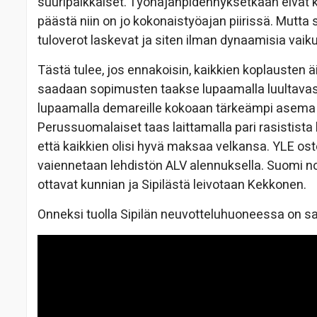
suuripalkkaiset. Työnajanpidennyksetkään eivät 
päästä niin on jo kokonaistyöajan piirissä. Mutta 
tuloverot laskevat ja siten ilman dynaamisia vaik
Tästä tulee, jos ennakoisin, kaikkien koplausten ä
saadaan sopimusten taakse lupaamalla luultavast
lupaamalla demareille kokoaan tärkeämpi asema ta
Perussuomalaiset taas laittamalla pari rasistista
että kaikkien olisi hyvä maksaa velkansa. YLE oste
vaiennetaan lehdistön ALV alennuksella. Suomi n
ottavat kunnian ja Sipilästä leivotaan Kekkonen.
Onneksi tuolla Sipilän neuvotteluhuoneessa on sa