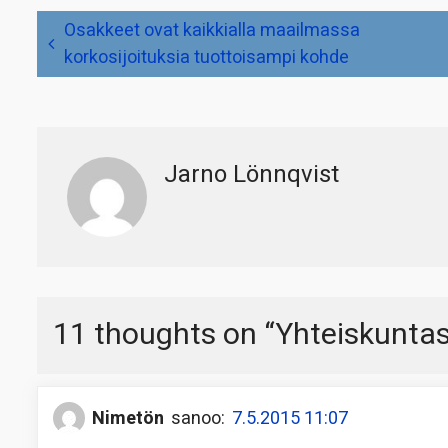
Artikkelien
Osakkeet ovat kaikkialla maailmassa
selaus
korkosijoituksia tuottoisampi kohde
Jarno Lönnqvist
11 thoughts on “
Yhteiskunta
Nimetön
sanoo:
7.5.2015 11:07