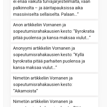
ei enää vaikuta turvajärjestelmältä, vaan
palkinnolta – ja ääritapauksissa aika
massiiviselta sellaiselta. Palaan…
”
Anon
artikkeliin
Vornanen ja
sopeutumisrahakausien kesto
: “
Byrokratia
pitää puolensa ja kansa maksaa viulut…
”
Anonyymi
artikkeliin
Vornanen ja
sopeutumisrahakausien kesto
: “
Kyllä
byrokratia pitää parhaiten puolensa ja
kansa maksaa viulut…
”
Nimetön
artikkeliin
Vornanen ja
sopeutumisrahakausien kesto
:
“
Aikamoista
”
Nimetön
artikkeliin
Vornanen ja