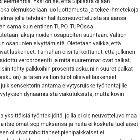
elementtiä. Yksi on se, että Sipilästä ollaan
ka olemuksellaan luo luottamusta ja tekee ihmetekoja.
telmä jolla tehdään hallitusneuvotteluista asiaansa
an sama kuin entinen TUPO. TUPOssa
utetaan lakeja noiden osapuolten suuntaan. Valtion
un osapuolen elvyttämistä. Oletetaan vaikka, että
vat laskeneet. Tämähän olisi tarkoittanut, että julkinen
 sidottu veroprosentti ja mitä suuremmat ovat palkat,
iin tehty palkkoihin prosenttilasku, niin suuret palkat
lasku on) ja täten valtion tulot olisivat laskeneet
 julkisensektorin antama elvytysruiske työnantajille
 elvytyksen dynaamisista vaikutuksista, mutta kovin
ksittäisiä työntekijöitä, joilla ei ole neuvotteluvoimaa
ina itse omat sopimuksensa ja heitä ei kosketa tuollaiset
en olisivat rahoittaneet pienipalkkaiset ei