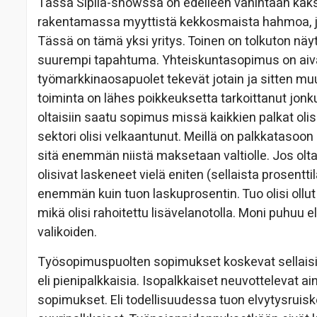
Tässä Sipilä-showssa on edelleen vähintään kaksi 
rakentamassa myyttistä kekkosmaista hahmoa, jo
Tässä on tämä yksi yritys. Toinen on tolkuton näy
suurempi tapahtuma. Yhteiskuntasopimus on aiv
työmarkkinaosapuolet tekevät jotain ja sitten mu
toiminta on lähes poikkeuksetta tarkoittanut jonk
oltaisiin saatu sopimus missä kaikkien palkat olisi
sektori olisi velkaantunut. Meillä on palkkatasoon
sitä enemmän niistä maksetaan valtiolle. Jos oltais
olisivat laskeneet vielä eniten (sellaista prosentti
enemmän kuin tuon laskuprosentin. Tuo olisi ollut
mikä olisi rahoitettu lisävelanotolla. Moni puhuu
valikoiden.
Työsopimuspuolten sopimukset koskevat sellaisia y
eli pienipalkkaisia. Isopalkkaiset neuvottelevat a
sopimukset. Eli todellisuudessa tuon elvytysruiske