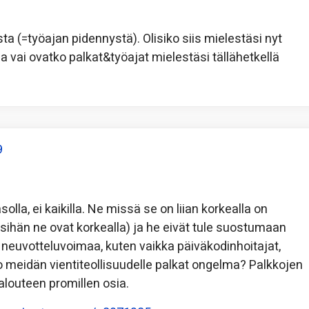
ta (=työajan pidennystä). Olisiko siis mielestäsi nyt
ja vai ovatko palkat&työajat mielestäsi tällähetkellä
9
solla, ei kaikilla. Ne missä se on liian korkealla on
iksihän ne ovat korkealla) ja he eivät tule suostumaan
le neuvotteluvoimaa, kuten vaikka päiväkodinhoitajat,
 meidän vientiteollisuudelle palkat ongelma? Palkkojen
alouteen promillen osia.