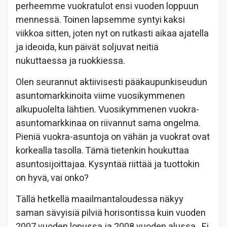
perheemme vuokratulot ensi vuoden loppuun
mennessä. Toinen lapsemme syntyi kaksi
viikkoa sitten, joten nyt on rutkasti aikaa ajatella
ja ideoida, kun päivät soljuvat neitiä
nukuttaessa ja ruokkiessa.
Olen seurannut aktiivisesti pääkaupunkiseudun
asuntomarkkinoita viime vuosikymmenen
alkupuolelta lähtien. Vuosikymmenen vuokra-
asuntomarkkinaa on riivannut sama ongelma.
Pieniä vuokra-asuntoja on vähän ja vuokrat ovat
korkealla tasolla. Tämä tietenkin houkuttaa
asuntosijoittajaa. Kysyntää riittää ja tuottokin
on hyvä, vai onko?
Tällä hetkellä maailmantaloudessa näkyy
saman sävyisiä pilviä horisontissa kuin vuoden
2007 vuoden lopussa ja 2008 vuoden alussa. Ei