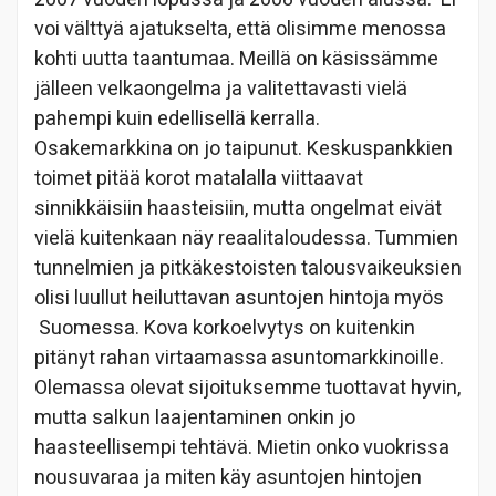
voi välttyä ajatukselta, että olisimme menossa
kohti uutta taantumaa. Meillä on käsissämme
jälleen velkaongelma ja valitettavasti vielä
pahempi kuin edellisellä kerralla.
Osakemarkkina on jo taipunut. Keskuspankkien
toimet pitää korot matalalla viittaavat
sinnikkäisiin haasteisiin, mutta ongelmat eivät
vielä kuitenkaan näy reaalitaloudessa. Tummien
tunnelmien ja pitkäkestoisten talousvaikeuksien
olisi luullut heiluttavan asuntojen hintoja myös
Suomessa. Kova korkoelvytys on kuitenkin
pitänyt rahan virtaamassa asuntomarkkinoille.
Olemassa olevat sijoituksemme tuottavat hyvin,
mutta salkun laajentaminen onkin jo
haasteellisempi tehtävä. Mietin onko vuokrissa
nousuvaraa ja miten käy asuntojen hintojen