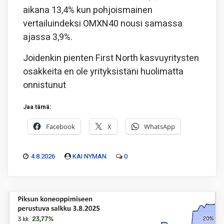
aikana 13,4% kun pohjoismainen
vertailuindeksi OMXN40 nousi samassa
ajassa 3,9%.
Joidenkin pienten First North kasvuyritysten
osakkeita en ole yrityksistäni huolimatta
onnistunut
Jaa tämä:
Facebook
X
WhatsApp
4.8.2026
KAI NYMAN
0