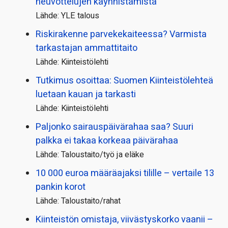
neuvottelujen käynnistämistä
Lähde: YLE talous
Riskirakenne parvekekaiteessa? Varmista
tarkastajan ammattitaito
Lähde: Kiinteistölehti
Tutkimus osoittaa: Suomen Kiinteistölehteä
luetaan kauan ja tarkasti
Lähde: Kiinteistölehti
Paljonko sairauspäivä­rahaa saa? Suuri
palkka ei takaa korkeaa päivärahaa
Lähde: Taloustaito/työ ja eläke
10 000 euroa määräajaksi tilille – vertaile 13
pankin korot
Lähde: Taloustaito/rahat
Kiinteistön omistaja, viivästyskorko vaanii –