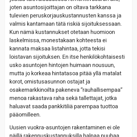
joten asuntosijoittajan on oltava tarkkana
tulevien peruskorjauskustannusten kanssa ja
valmis kantamaan tätä riskiä sijoituksessaan.
Kun nämä kustannukset otetaan huomioon
laskelmissa, monestakaan kohteesta ei
kannata maksaa listahintaa, jotta tekisi
loistavan sijoituksen. En itse henkilökohtaisesti
usko asuntojen hintojen huimaan nousuun,
mutta jo korkeaa hintatasoa pitää yllä matalat
korot, omistusasunnon ostajat ja
osakemarkkinoilta pakeneva ”rauhallisempaa”
menoa rakastava raha sekä tallettajat, jotka
haluavat saada pankkitiliä parempaa tuottoa
pääomilleen.
Uusien vuokra-asuntojen rakentaminen ei ole
näillä rakennuskustannuksilla halpaa puuhaa,