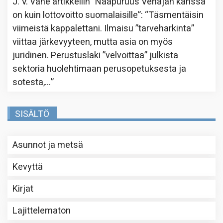
J. V. Vahe
artikkeliin
”Naapuruus Venäjän kanssa
on kuin lottovoitto suomalaisille”
: “
Täsmentäisin
viimeistä kappalettani. Ilmaisu ”tarveharkinta”
viittaa järkevyyteen, mutta asia on myös
juridinen. Perustuslaki ”velvoittaa” julkista
sektoria huolehtimaan perusopetuksesta ja
sotesta,…
”
SISÄLTÖ
Asunnot ja metsä
Kevyttä
Kirjat
Lajittelematon