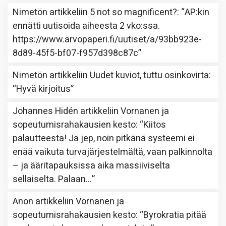
Nimetön
artikkeliin
5 not so magnificent?
: “
AP:kin
ennätti uutisoida aiheesta 2 vko:ssa.
https://www.arvopaperi.fi/uutiset/a/93bb923e-
8d89-45f5-bf07-f957d398c87c
”
Nimetön
artikkeliin
Uudet kuviot, tuttu osinkovirta
:
“
Hyvä kirjoitus
”
Johannes Hidén
artikkeliin
Vornanen ja
sopeutumisrahakausien kesto
: “
Kiitos
palautteesta! Ja jep, noin pitkänä systeemi ei
enää vaikuta turvajärjestelmältä, vaan palkinnolta
– ja ääritapauksissa aika massiiviselta
sellaiselta. Palaan…
”
Anon
artikkeliin
Vornanen ja
sopeutumisrahakausien kesto
: “
Byrokratia pitää