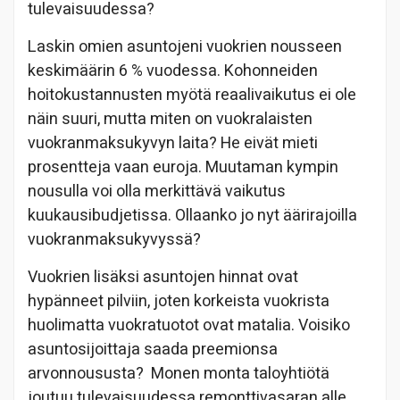
tulevaisuudessa?
Laskin omien asuntojeni vuokrien nousseen
keskimäärin 6 % vuodessa. Kohonneiden
hoitokustannusten myötä reaalivaikutus ei ole
näin suuri, mutta miten on vuokralaisten
vuokranmaksukyvyn laita? He eivät mieti
prosentteja vaan euroja. Muutaman kympin
nousulla voi olla merkittävä vaikutus
kuukausibudjetissa. Ollaanko jo nyt äärirajoilla
vuokranmaksukyvyssä?
Vuokrien lisäksi asuntojen hinnat ovat
hypänneet pilviin, joten korkeista vuokrista
huolimatta vuokratuotot ovat matalia. Voisiko
asuntosijoittaja saada preemionsa
arvonnoususta? Monen monta taloyhtiötä
joutuu tulevaisuudessa remonttivasaran alle,