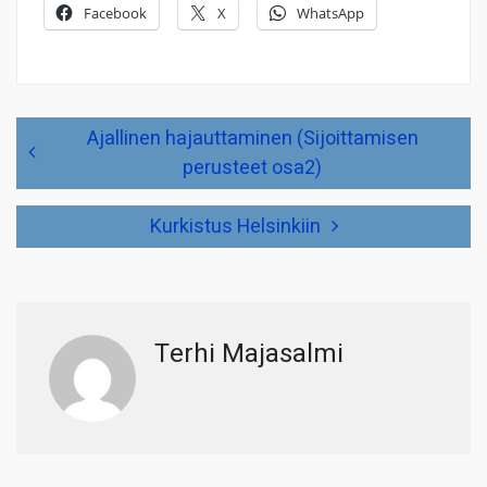
Facebook
X
WhatsApp
Artikkelien
Ajallinen hajauttaminen (Sijoittamisen
selaus
perusteet osa2)
Kurkistus Helsinkiin
Terhi Majasalmi