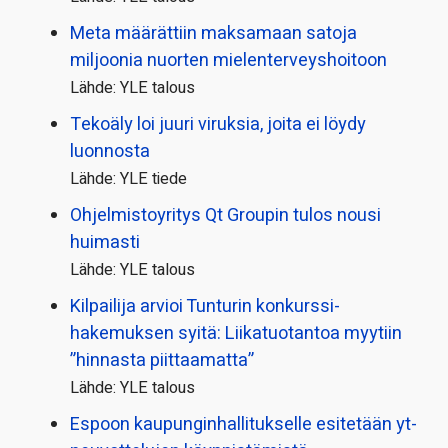
Meta määrättiin maksamaan satoja
miljoonia nuorten mielenterveyshoitoon
Lähde: YLE talous
Tekoäly loi juuri viruksia, joita ei löydy
luonnosta
Lähde: YLE tiede
Ohjelmistoyritys Qt Groupin tulos nousi
huimasti
Lähde: YLE talous
Kilpailija arvioi Tunturin konkurssi­
hakemuksen syitä: Liikatuotantoa myytiin
”hinnasta piittaamatta”
Lähde: YLE talous
Espoon kaupungin­hallitukselle esitetään yt-