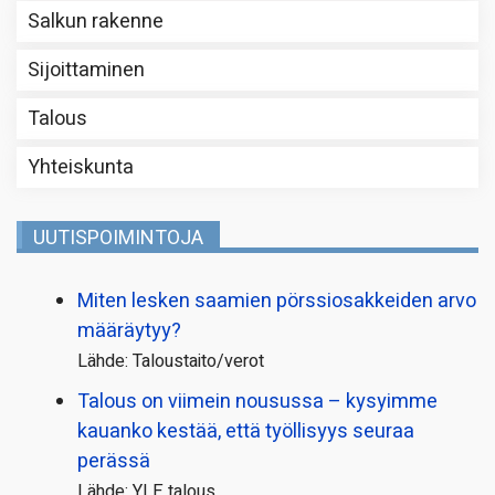
Salkun rakenne
Sijoittaminen
Talous
Yhteiskunta
UUTISPOIMINTOJA
Miten lesken saamien pörssi­osakkeiden arvo
määräytyy?
Lähde: Taloustaito/verot
Talous on viimein nousussa – kysyimme
kauanko kestää, että työllisyys seuraa
perässä
Lähde: YLE talous