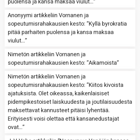
puolensa ja kansa maksaa viulut…
”
Anonyymi
artikkeliin
Vornanen ja
sopeutumisrahakausien kesto
: “
Kyllä byrokratia
pitää parhaiten puolensa ja kansa maksaa
viulut…
”
Nimetön
artikkeliin
Vornanen ja
sopeutumisrahakausien kesto
: “
Aikamoista
”
Nimetön
artikkeliin
Vornanen ja
sopeutumisrahakausien kesto
: “
Kiitos kivoista
ajatuksista. Olet oikeassa, kaikenlaisiset
pidempikestoiset laiskuudesta ja joutilaisuudesta
maksettavat kannusteet pitäisi lyhentää.
Erityisesti voisi olettaa että kansanedustajat
ovat…
”