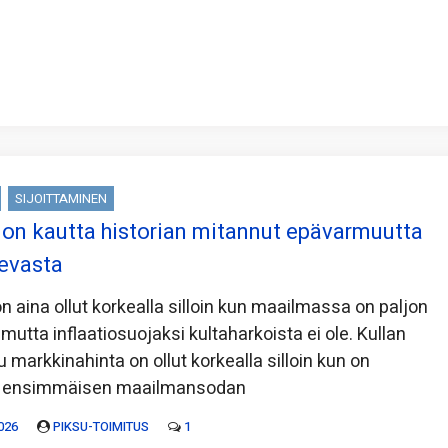
SIJOITTAMINEN
a on kautta historian mitannut epävarmuutta
levasta
on aina ollut korkealla silloin kun maailmassa on paljon
utta inflaatiosuojaksi kultaharkoista ei ole. Kullan
tu markkinahinta on ollut korkealla silloin kun on
: ensimmäisen maailmansodan
026
PIKSU-TOIMITUS
1