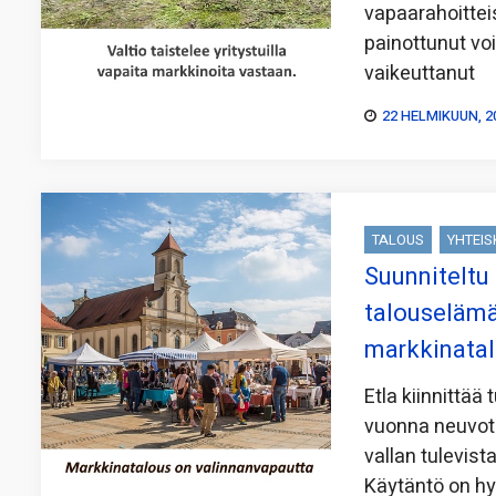
vapaarahoittei
painottunut vo
vaikeuttanut
22 HELMIKUUN, 2
TALOUS
YHTEI
Suunniteltu
talouselämä
markkinatal
Etla kiinnittää
vuonna neuvote
vallan tulevis
Käytäntö on hy