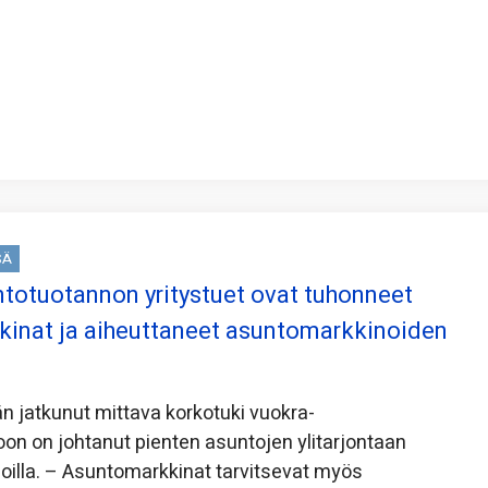
SÄ
totuotannon yritystuet ovat tuhonneet
inat ja aiheuttaneet asuntomarkkinoiden
än jatkunut mittava korkotuki vuokra-
on on johtanut pienten asuntojen ylitarjontaan
illa. – Asuntomarkkinat tarvitsevat myös