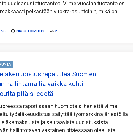
sta uudisasuntotuotantoa. Viime vuosina tuotanto on
imakkaasti pelkästään vuokra-asuntoihin, mikä on
026
PIKSU-TOIMITUS
2
SKUNTA
 eläkeuudistus rapauttaa Suomen
n hallintamallia vaikka kohti
outta pitäisi edetä
 tuoreessa raportissaan huomiota siihen että viime
ltu työeläkeuudistus säilyttää työmarkkinajärjestöillä
ta eläkemaksuista ja seuraavista uudistuksista.
vän hallintotavan vastainen pitäessään oleellista