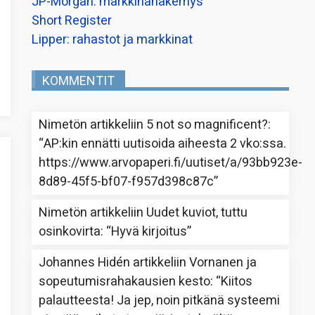
JP-Morgan: markkinanäkemys
Short Register
Lipper: rahastot ja markkinat
KOMMENTIT
Nimetön
artikkeliin
5 not so magnificent?
:
“
AP:kin ennätti uutisoida aiheesta 2 vko:ssa.
https://www.arvopaperi.fi/uutiset/a/93bb923e-
8d89-45f5-bf07-f957d398c87c
”
Nimetön
artikkeliin
Uudet kuviot, tuttu
osinkovirta
: “
Hyvä kirjoitus
”
Johannes Hidén
artikkeliin
Vornanen ja
sopeutumisrahakausien kesto
: “
Kiitos
palautteesta! Ja jep, noin pitkänä systeemi