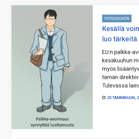
YHTEISKUNTA
Kesällä voi
luo tärkeitä
EU:n palkka-a
kesäkuuhun men
myös lisääntyv
tämän direktii
Tulevassa lai
25 TAMMIKUUN, 