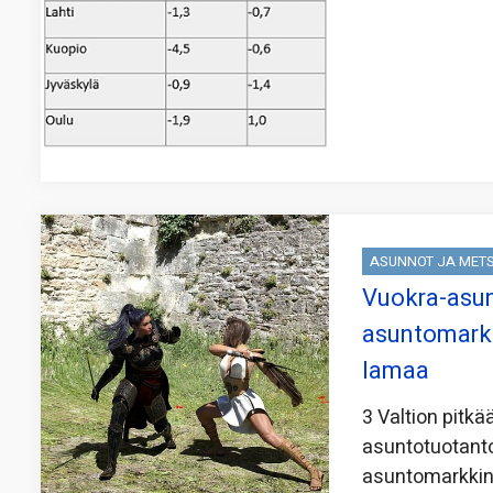
ASUNNOT JA MET
Vuokra-asun
asuntomarkk
lamaa
3 Valtion pitkä
asuntotuotanto
asuntomarkkino