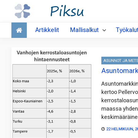
Talous
Artikkelit
Mallisalkut
Työkalu
ASUNNOT JA MET
Asuntomarkk
Asuntomarkkino
kertoo Pellerv
kerrostaloasun
maassa yhden p
keskimääräinen
22 HELMIKUUN, 2