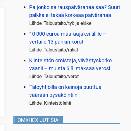
Paljonko sairauspäivä­rahaa saa? Suuri
palkka ei takaa korkeaa päivärahaa
Lähde: Taloustaito/työ ja eläke
10 000 euroa määräajaksi tilille –
vertaile 13 pankin korot
Lähde: Taloustaito/rahat
Kiinteistön omistaja, viivästyskorko
vaanii – muista 6.8. maksaa verosi
Lähde: Taloustaito/verot
Taloyhtiöillä on keinoja puuttua
väärään pysäköintiin
Lähde: Kiinteistölehti
OMXHEX UUTISIA