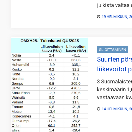
julkista valta
19 HELMIKUUN, 2
SIJOITTAMINEN
Suurten pörs
liikevoitot 
3 Suomalaisten
keskimäärin 1,
vastaavaan kva
14 HELMIKUUN, 2