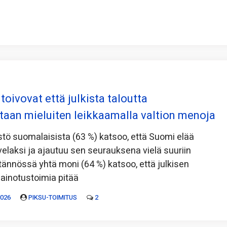
toivovat että julkista taloutta
taan mieluiten leikkaamalla valtion menoja
ö suomalaisista (63 %) katsoo, että Suomi elää
 velaksi ja ajautuu sen seurauksena vielä suuriin
tännössä yhtä moni (64 %) katsoo, että julkisen
ainotustoimia pitää
2026
PIKSU-TOIMITUS
2