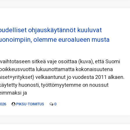
udelliset ohjauskäytännöt kuuluvat
uonoimpiin, olemme euroalueen musta
 vaihtotaseen sitkeä vaje osoittaa (kuva), että Suomi
oikkeusvuotta lukuunottamatta kokonaisuutena
aiset+yritykset) velkaantunut jo vuodesta 2011 alkaen.
 käytetty huonosti, työttömyytemme on noussut
eimmaksi ja
2026
PIKSU-TOIMITUS
0