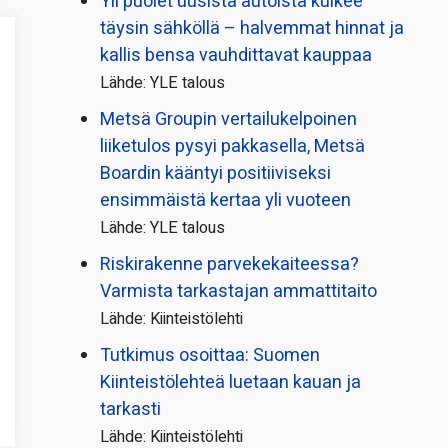
Yli puolet uusista autoista kulkee
täysin sähköllä – halvemmat hinnat ja
kallis bensa vauhdittavat kauppaa
Lähde: YLE talous
Metsä Groupin vertailu­kelpoinen
liiketulos pysyi pakkasella, Metsä
Boardin kääntyi positiiviseksi
ensimmäistä kertaa yli vuoteen
Lähde: YLE talous
Riskirakenne parvekekaiteessa?
Varmista tarkastajan ammattitaito
Lähde: Kiinteistölehti
Tutkimus osoittaa: Suomen
Kiinteistölehteä luetaan kauan ja
tarkasti
Lähde: Kiinteistölehti