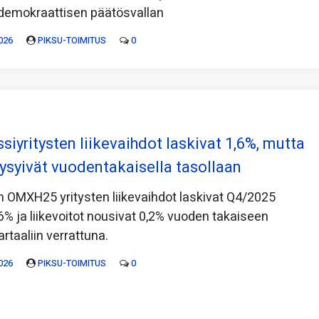
a demokraattisen päätösvallan
026
PIKSU-TOIMITUS
0
siyritysten liikevaihdot laskivat 1,6%, mutta
pysyivät vuodentakaisella tasollaan
 OMXH25 yritysten liikevaihdot laskivat Q4/2025
6% ja liikevoitot nousivat 0,2% vuoden takaiseen
rtaaliin verrattuna.
026
PIKSU-TOIMITUS
0