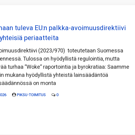
maan tuleva EU:n palkka-avoimuusdirektiivi
 yhteisiä periaatteita
voimuusdirektiivi (2023/970) toteutetaan Suomessa
nessä. Tulossa on hyödyllistä regulointia, mutta
ää turhaa ”Woke” raportointia ja byrokratiaa: Saamme
vin mukana hyödyllistä yhteistä lainsäädäntöä
nsäädännössä on monta
2026
PIKSU-TOIMITUS
0