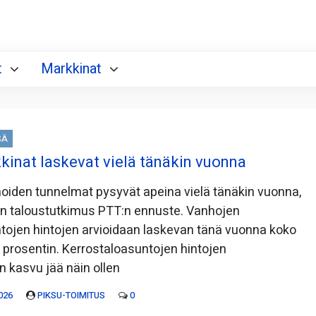
t
Markkinat
SÄ
inat laskevat vielä tänäkin vuonna
iden tunnelmat pysyvät apeina vielä tänäkin vuonna,
on taloustutkimus PTT:n ennuste. Vanhojen
tojen hintojen arvioidaan laskevan tänä vuonna koko
rosentin. Kerrostaloasuntojen hintojen
 kasvu jää näin ollen
026
PIKSU-TOIMITUS
0