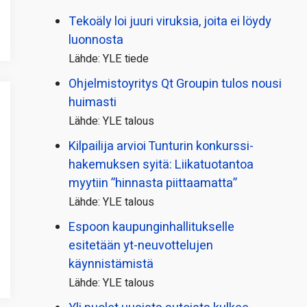
Tekoäly loi juuri viruksia, joita ei löydy
luonnosta
Lähde: YLE tiede
Ohjelmistoyritys Qt Groupin tulos nousi
huimasti
Lähde: YLE talous
Kilpailija arvioi Tunturin konkurssi­
hakemuksen syitä: Liikatuotantoa
myytiin ”hinnasta piittaamatta”
Lähde: YLE talous
Espoon kaupungin­hallitukselle
esitetään yt-neuvottelujen
käynnistämistä
Lähde: YLE talous