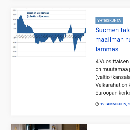
YHTEISKUNTA
Suomen talo
maailman h
lammas
4 Vuosittaisen
on muutamaa p
(valtio+kansal
Velkarahat on
Euroopan kork
12 TAMMIKUUN, 