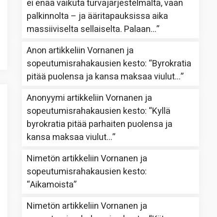
ei enää vaikuta turvajärjestelmältä, vaan
palkinnolta – ja ääritapauksissa aika
massiiviselta sellaiselta. Palaan…
”
Anon
artikkeliin
Vornanen ja
sopeutumisrahakausien kesto
: “
Byrokratia
pitää puolensa ja kansa maksaa viulut…
”
Anonyymi
artikkeliin
Vornanen ja
sopeutumisrahakausien kesto
: “
Kyllä
byrokratia pitää parhaiten puolensa ja
kansa maksaa viulut…
”
Nimetön
artikkeliin
Vornanen ja
sopeutumisrahakausien kesto
:
“
Aikamoista
”
Nimetön
artikkeliin
Vornanen ja