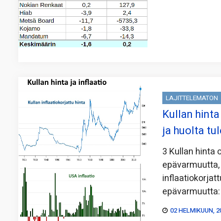
LAJITTELEMATON
Kullan hint
ja huolta tu
3 Kullan hinta 
epävarmuutta, m
inflaatiokorjat
epävarmuutta
02 HELMIKUUN, 2