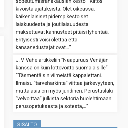
sopeutumisrahakausien kesto
: “
Kiitos
kivoista ajatuksista. Olet oikeassa,
kaikenlaisiset pidempikestoiset
laiskuudesta ja joutilaisuudesta
maksettavat kannusteet pitäisi lyhentää.
Erityisesti voisi olettaa että
kansanedustajat ovat…
”
J. V. Vahe
artikkeliin
”Naapuruus Venäjän
kanssa on kuin lottovoitto suomalaisille”
:
“
Täsmentäisin viimeistä kappalettani.
Ilmaisu ”tarveharkinta” viittaa järkevyyteen,
mutta asia on myös juridinen. Perustuslaki
”velvoittaa” julkista sektoria huolehtimaan
perusopetuksesta ja sotesta,…
”
SISÄLTÖ