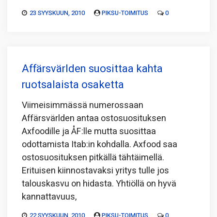
23 SYYSKUUN, 2010
PIKSU-TOIMITUS
0
Affärsvärlden suosittaa kahta
ruotsalaista osaketta
Viimeisimmässä numerossaan
Affärsvärlden antaa ostosuosituksen
Axfoodille ja ÅF:lle mutta suosittaa
odottamista Itab:in kohdalla. Axfood saa
ostosuosituksen pitkällä tähtäimellä.
Erituisen kiinnostavaksi yritys tulle jos
talouskasvu on hidasta. Yhtiöllä on hyvä
kannattavuus,
22 SYYSKUUN, 2010
PIKSU-TOIMITUS
0