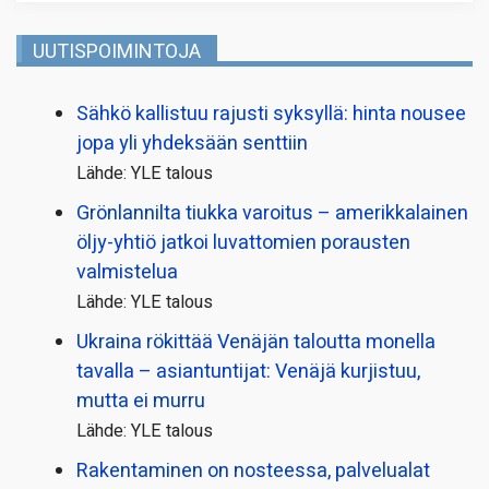
UUTISPOIMINTOJA
Sähkö kallistuu rajusti syksyllä: hinta nousee
jopa yli yhdeksään senttiin
Lähde: YLE talous
Grönlannilta tiukka varoitus – amerikkalainen
öljy-yhtiö jatkoi luvattomien porausten
valmistelua
Lähde: YLE talous
Ukraina rökittää Venäjän taloutta monella
tavalla – asiantuntijat: Venäjä kurjistuu,
mutta ei murru
Lähde: YLE talous
Rakentaminen on nosteessa, palvelualat