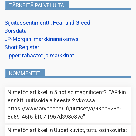
TÄRKEITÄ PALVELUITA
Sijoitussentimentti: Fear and Greed
Borsdata
JP-Morgan: markkinanäkemys
Short Register
Lipper: rahastot ja markkinat
KOMMENTIT
Nimetön
artikkeliin
5 not so magnificent?
: “
AP:kin
ennätti uutisoida aiheesta 2 vko:ssa.
https://www.arvopaperi.fi/uutiset/a/93bb923e-
8d89-45f5-bf07-f957d398c87c
”
Nimetön
artikkeliin
Uudet kuviot, tuttu osinkovirta
: