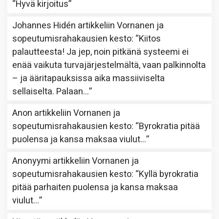
“
Hyvä kirjoitus
”
Johannes Hidén
artikkeliin
Vornanen ja
sopeutumisrahakausien kesto
: “
Kiitos
palautteesta! Ja jep, noin pitkänä systeemi ei
enää vaikuta turvajärjestelmältä, vaan palkinnolta
– ja ääritapauksissa aika massiiviselta
sellaiselta. Palaan…
”
Anon
artikkeliin
Vornanen ja
sopeutumisrahakausien kesto
: “
Byrokratia pitää
puolensa ja kansa maksaa viulut…
”
Anonyymi
artikkeliin
Vornanen ja
sopeutumisrahakausien kesto
: “
Kyllä byrokratia
pitää parhaiten puolensa ja kansa maksaa
viulut…
”