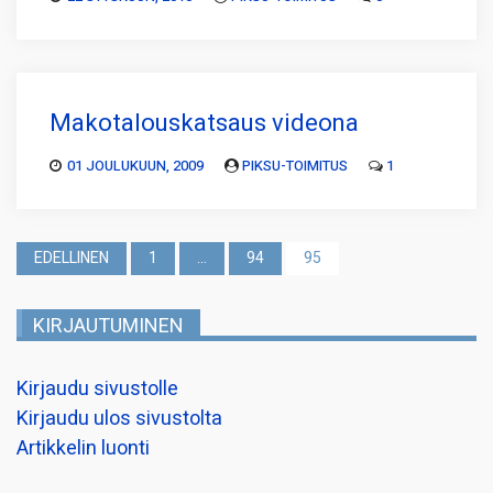
Makotalouskatsaus videona
01 JOULUKUUN, 2009
PIKSU-TOIMITUS
1
Artikkelien
EDELLINEN
1
…
94
95
sivutus
KIRJAUTUMINEN
Kirjaudu sivustolle
Kirjaudu ulos sivustolta
Artikkelin luonti