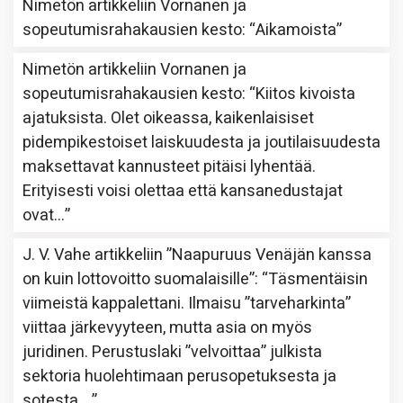
Nimetön
artikkeliin
Vornanen ja
sopeutumisrahakausien kesto
: “
Aikamoista
”
Nimetön
artikkeliin
Vornanen ja
sopeutumisrahakausien kesto
: “
Kiitos kivoista
ajatuksista. Olet oikeassa, kaikenlaisiset
pidempikestoiset laiskuudesta ja joutilaisuudesta
maksettavat kannusteet pitäisi lyhentää.
Erityisesti voisi olettaa että kansanedustajat
ovat…
”
J. V. Vahe
artikkeliin
”Naapuruus Venäjän kanssa
on kuin lottovoitto suomalaisille”
: “
Täsmentäisin
viimeistä kappalettani. Ilmaisu ”tarveharkinta”
viittaa järkevyyteen, mutta asia on myös
juridinen. Perustuslaki ”velvoittaa” julkista
sektoria huolehtimaan perusopetuksesta ja
sotesta,…
”