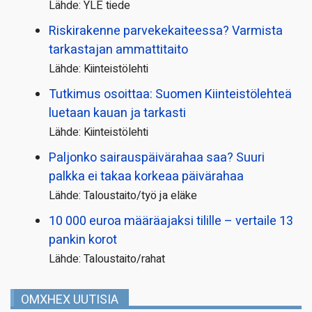
Lähde: YLE tiede
Riskirakenne parvekekaiteessa? Varmista
tarkastajan ammattitaito
Lähde: Kiinteistölehti
Tutkimus osoittaa: Suomen Kiinteistölehteä
luetaan kauan ja tarkasti
Lähde: Kiinteistölehti
Paljonko sairauspäivä­rahaa saa? Suuri
palkka ei takaa korkeaa päivärahaa
Lähde: Taloustaito/työ ja eläke
10 000 euroa määräajaksi tilille – vertaile 13
pankin korot
Lähde: Taloustaito/rahat
OMXHEX UUTISIA