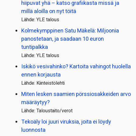
hiipuvat yhä – katso grafiikasta missä ja
millä aloilla on nyt töitä
Lähde: YLE talous
Kolmekymppinen Satu Mäkelä: Miljoonia
panostetaan, ja saadaan 10 euron
tuntipalkka
Lähde: YLE talous
Iskikö vesivahinko? Kartoita vahingot huolella
ennen korjausta
Lähde: Kiinteistölehti
Miten lesken saamien pörssi­osakkeiden arvo
määräytyy?
Lähde: Taloustaito/verot
Tekoäly loi juuri viruksia, joita ei löydy
luonnosta