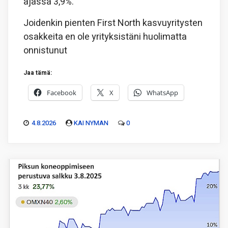
ajassa 3,9%.
Joidenkin pienten First North kasvuyritysten
osakkeita en ole yrityksistäni huolimatta
onnistunut
Jaa tämä:
Facebook
X
WhatsApp
4.8.2026
KAI NYMAN
0