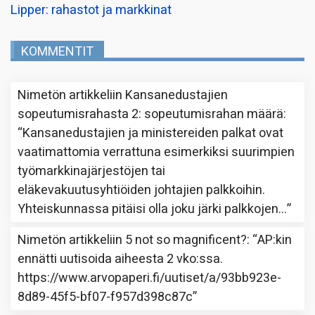
Lipper: rahastot ja markkinat
KOMMENTIT
Nimetön
artikkeliin
Kansanedustajien
sopeutumisrahasta 2: sopeutumisrahan määrä
:
“
Kansanedustajien ja ministereiden palkat ovat
vaatimattomia verrattuna esimerkiksi suurimpien
työmarkkinajärjestöjen tai
eläkevakuutusyhtiöiden johtajien palkkoihin.
Yhteiskunnassa pitäisi olla joku järki palkkojen…
”
Nimetön
artikkeliin
5 not so magnificent?
: “
AP:kin
ennätti uutisoida aiheesta 2 vko:ssa.
https://www.arvopaperi.fi/uutiset/a/93bb923e-
8d89-45f5-bf07-f957d398c87c
”