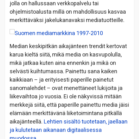
jolla on hallussaan verkkopalvelu tai
ohjelmistoalusta millä on mahdollisuus kasvaa
merkittäväksi jakelukanavaksi mediatuotteille.
Median keskipitkän aikajänteen trendit kertovat
karua kieltä siitä, mikä media on kasvupolulla,
mikä jatkaa kuten aina ennenkin ja mikä on
selvästi kuihtumassa. Painettu sana kaiken
kaikkiaan – ja erityisesti paperille painetut
sanomalehdet – ovat menettäneet lukijoita ja
liikevaihtoa jo vuosia. Ei ole näkyvissä mitään
merkkejä siitä, että paperille painettu media jäisi
elämään merkittävänä liiketoimintana pitkällä
aikajänteellä.
Lehtien sisältö tuotetaan, jaellaan
ja kulutetaan aikanaan digitaalisessa
muodossa
.