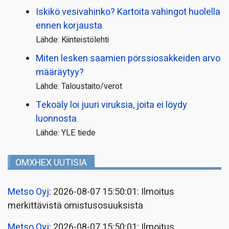
Iskikö vesivahinko? Kartoita vahingot huolella
ennen korjausta
Lähde: Kiinteistölehti
Miten lesken saamien pörssi­osakkeiden arvo
määräytyy?
Lähde: Taloustaito/verot
Tekoäly loi juuri viruksia, joita ei löydy
luonnosta
Lähde: YLE tiede
OMXHEX UUTISIA
Metso Oyj
: 2026-08-07 15:50:01: Ilmoitus
merkittävistä omistusosuuksista
Metso Oyj
: 2026-08-07 15:50:01: Ilmoitus