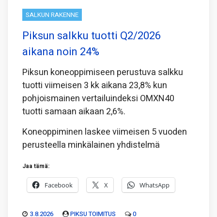
SALKUN RAKENNE
Piksun salkku tuotti Q2/2026
aikana noin 24%
Piksun koneoppimiseen perustuva salkku
tuotti viimeisen 3 kk aikana 23,8% kun
pohjoismainen vertailuindeksi OMXN40
tuotti samaan aikaan 2,6%.
Koneoppiminen laskee viimeisen 5 vuoden
perusteella minkälainen yhdistelmä
Jaa tämä:
Facebook
X
WhatsApp
3.8.2026
PIKSU TOIMITUS
0