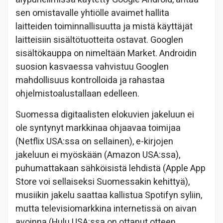
sen omistavalle yhtiölle avaimet hallita
laitteiden toiminnallisuutta ja mistä käyttäjät
laitteisiin sisältötuotteita ostavat. Googlen
sisältökauppa on nimeltään Market. Androidin
suosion kasvaessa vahvistuu Googlen
mahdollisuus kontrolloida ja rahastaa
ohjelmistoalustallaan edelleen.
Suomessa digitaalisten elokuvien jakeluun ei
ole syntynyt markkinaa ohjaavaa toimijaa
(Netflix USA:ssa on sellainen), e-kirjojen
jakeluun ei myöskään (Amazon USA:ssa),
puhumattakaan sähköisistä lehdistä (Apple App
Store voi sellaiseksi Suomessakin kehittyä),
musiikin jakelu saattaa kallistua Spotifyn syliin,
mutta televisiomarkkina internetissä on aivan
avoinna (Hulu USA:ssa on ottanut otteen