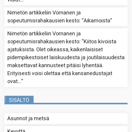
Nimetön
artikkeliin
Vornanen ja
sopeutumisrahakausien kesto
: “
Aikamoista
”
Nimetön
artikkeliin
Vornanen ja
sopeutumisrahakausien kesto
: “
Kiitos kivoista
ajatuksista. Olet oikeassa, kaikenlaisiset
pidempikestoiset laiskuudesta ja joutilaisuudesta
maksettavat kannusteet pitäisi lyhentää.
Erityisesti voisi olettaa että kansanedustajat
ovat…
”
SISÄLTÖ
Asunnot ja metsä
Kevyttä