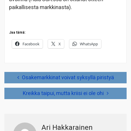
paikallisesta markkinasta).
Jaa tämä:
Facebook
X
WhatsApp
Artikkelien
Osakemarkkinat voivat syksyllä piristyä
selaus
Kreikka taipui, mutta kriisi ei ole ohi
Ari Hakkarainen