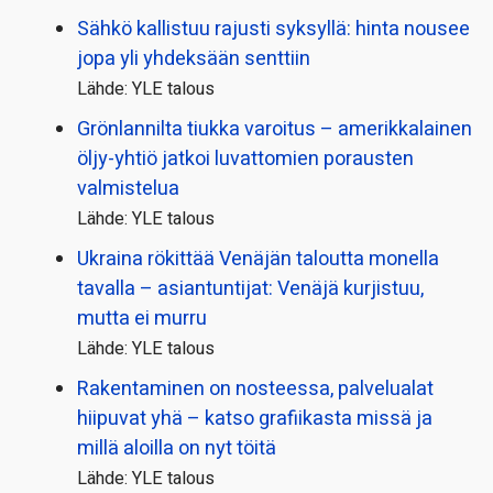
Sähkö kallistuu rajusti syksyllä: hinta nousee
jopa yli yhdeksään senttiin
Lähde: YLE talous
Grönlannilta tiukka varoitus – amerikkalainen
öljy-yhtiö jatkoi luvattomien porausten
valmistelua
Lähde: YLE talous
Ukraina rökittää Venäjän taloutta monella
tavalla – asiantuntijat: Venäjä kurjistuu,
mutta ei murru
Lähde: YLE talous
Rakentaminen on nosteessa, palvelualat
hiipuvat yhä – katso grafiikasta missä ja
millä aloilla on nyt töitä
Lähde: YLE talous