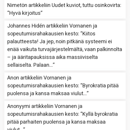
Nimetön
artikkeliin
Uudet kuviot, tuttu osinkovirta
:
“
Hyvä kirjoitus
”
Johannes Hidén
artikkeliin
Vornanen ja
sopeutumisrahakausien kesto
: “
Kiitos
palautteesta! Ja jep, noin pitkänä systeemi ei
enää vaikuta turvajärjestelmältä, vaan palkinnolta
– ja ääritapauksissa aika massiiviselta
sellaiselta. Palaan…
”
Anon
artikkeliin
Vornanen ja
sopeutumisrahakausien kesto
: “
Byrokratia pitää
puolensa ja kansa maksaa viulut…
”
Anonyymi
artikkeliin
Vornanen ja
sopeutumisrahakausien kesto
: “
Kyllä byrokratia
pitää parhaiten puolensa ja kansa maksaa
viulut…
”