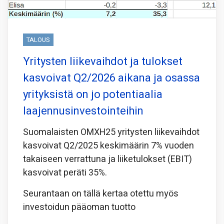
TALOUS
Yritysten liikevaihdot ja tulokset
kasvoivat Q2/2026 aikana ja osassa
yrityksistä on jo potentiaalia
laajennusinvestointeihin
Suomalaisten OMXH25 yritysten liikevaihdot
kasvoivat Q2/2025 keskimäärin 7% vuoden
takaiseen verrattuna ja liiketulokset (EBIT)
kasvoivat peräti 35%.
Seurantaan on tällä kertaa otettu myös
investoidun pääoman tuotto