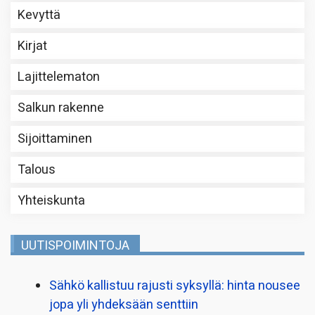
Kevyttä
Kirjat
Lajittelematon
Salkun rakenne
Sijoittaminen
Talous
Yhteiskunta
UUTISPOIMINTOJA
Sähkö kallistuu rajusti syksyllä: hinta nousee
jopa yli yhdeksään senttiin