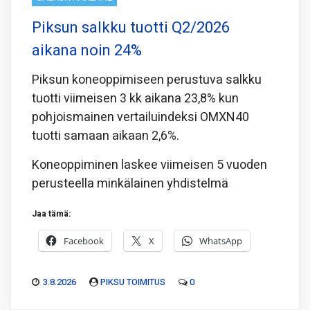
Piksun salkku tuotti Q2/2026
aikana noin 24%
Piksun koneoppimiseen perustuva salkku
tuotti viimeisen 3 kk aikana 23,8% kun
pohjoismainen vertailuindeksi OMXN40
tuotti samaan aikaan 2,6%.
Koneoppiminen laskee viimeisen 5 vuoden
perusteella minkälainen yhdistelmä
Jaa tämä:
Facebook
X
WhatsApp
3.8.2026
PIKSU TOIMITUS
0