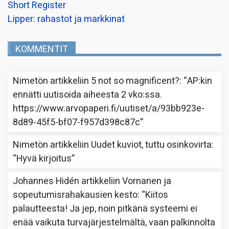
Short Register
Lipper: rahastot ja markkinat
KOMMENTIT
Nimetön
artikkeliin
5 not so magnificent?
: “
AP:kin
ennätti uutisoida aiheesta 2 vko:ssa.
https://www.arvopaperi.fi/uutiset/a/93bb923e-
8d89-45f5-bf07-f957d398c87c
”
Nimetön
artikkeliin
Uudet kuviot, tuttu osinkovirta
:
“
Hyvä kirjoitus
”
Johannes Hidén
artikkeliin
Vornanen ja
sopeutumisrahakausien kesto
: “
Kiitos
palautteesta! Ja jep, noin pitkänä systeemi ei
enää vaikuta turvajärjestelmältä, vaan palkinnolta