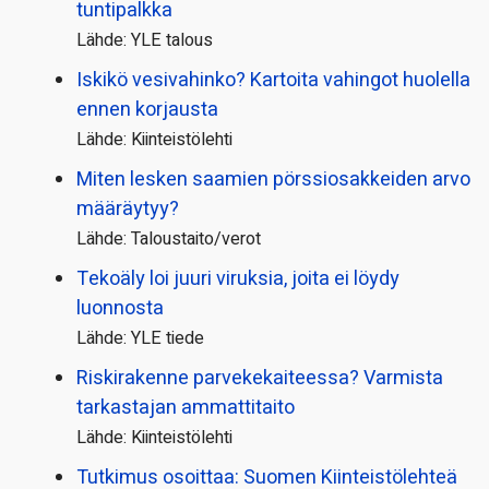
tuntipalkka
Lähde: YLE talous
Iskikö vesivahinko? Kartoita vahingot huolella
ennen korjausta
Lähde: Kiinteistölehti
Miten lesken saamien pörssi­osakkeiden arvo
määräytyy?
Lähde: Taloustaito/verot
Tekoäly loi juuri viruksia, joita ei löydy
luonnosta
Lähde: YLE tiede
Riskirakenne parvekekaiteessa? Varmista
tarkastajan ammattitaito
Lähde: Kiinteistölehti
Tutkimus osoittaa: Suomen Kiinteistölehteä