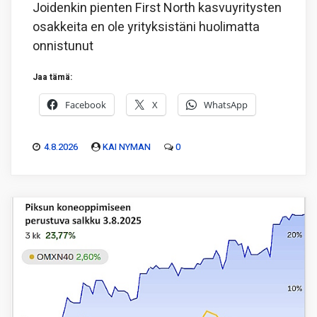
Joidenkin pienten First North kasvuyritysten
osakkeita en ole yrityksistäni huolimatta
onnistunut
Jaa tämä:
Facebook
X
WhatsApp
4.8.2026
KAI NYMAN
0