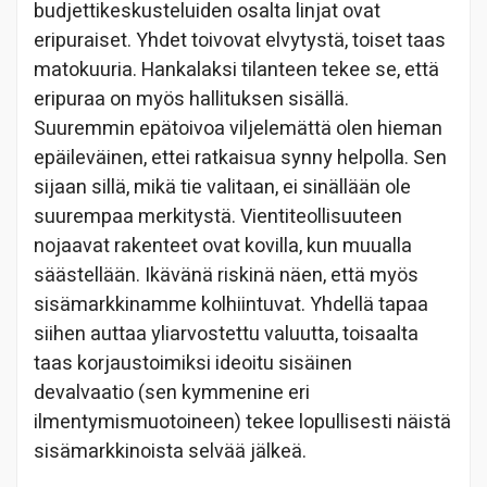
budjettikeskusteluiden osalta linjat ovat
eripuraiset. Yhdet toivovat elvytystä, toiset taas
matokuuria. Hankalaksi tilanteen tekee se, että
eripuraa on myös hallituksen sisällä.
Suuremmin epätoivoa viljelemättä olen hieman
epäileväinen, ettei ratkaisua synny helpolla. Sen
sijaan sillä, mikä tie valitaan, ei sinällään ole
suurempaa merkitystä. Vientiteollisuuteen
nojaavat rakenteet ovat kovilla, kun muualla
säästellään. Ikävänä riskinä näen, että myös
sisämarkkinamme kolhiintuvat. Yhdellä tapaa
siihen auttaa yliarvostettu valuutta, toisaalta
taas korjaustoimiksi ideoitu sisäinen
devalvaatio (sen kymmenine eri
ilmentymismuotoineen) tekee lopullisesti näistä
sisämarkkinoista selvää jälkeä.