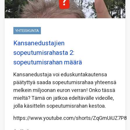
YHTEISKUNTA
Kansanedustajien
sopeutumisrahasta 2:
sopeutumisrahan määrä
Kansanedustaja voi eduskuntakautensa
päätyttyä saada sopeutumisrahaa yhteensä
melkein miljoonan euron verran! Onko tässä
mieltä? Tämä on jatkoa edeltävälle videolle,
jolla käsittelin sopeutumisrahan kestoa.
https://www.youtube.com/shorts/ZqGmUiUZ7P8