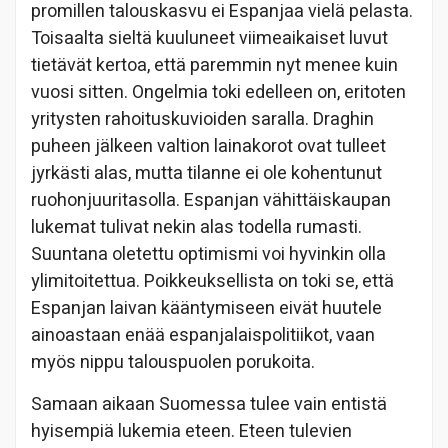
promillen talouskasvu ei Espanjaa vielä pelasta.
Toisaalta sieltä kuuluneet viimeaikaiset luvut
tietävät kertoa, että paremmin nyt menee kuin
vuosi sitten. Ongelmia toki edelleen on, eritoten
yritysten rahoituskuvioiden saralla. Draghin
puheen jälkeen valtion lainakorot ovat tulleet
jyrkästi alas, mutta tilanne ei ole kohentunut
ruohonjuuritasolla. Espanjan vähittäiskaupan
lukemat tulivat nekin alas todella rumasti.
Suuntana oletettu optimismi voi hyvinkin olla
ylimitoitettua. Poikkeuksellista on toki se, että
Espanjan laivan kääntymiseen eivät huutele
ainoastaan enää espanjalaispolitiikot, vaan
myös nippu talouspuolen porukoita.
Samaan aikaan Suomessa tulee vain entistä
hyisempiä lukemia eteen. Eteen tulevien