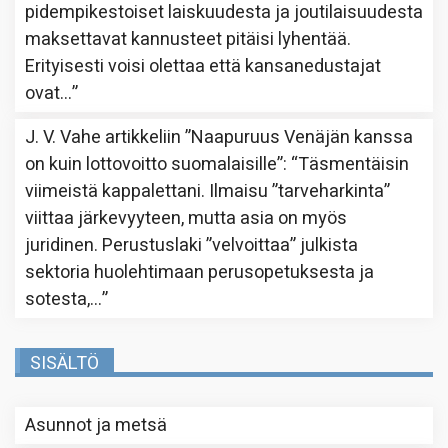
pidempikestoiset laiskuudesta ja joutilaisuudesta
maksettavat kannusteet pitäisi lyhentää.
Erityisesti voisi olettaa että kansanedustajat
ovat…
”
J. V. Vahe
artikkeliin
”Naapuruus Venäjän kanssa
on kuin lottovoitto suomalaisille”
: “
Täsmentäisin
viimeistä kappalettani. Ilmaisu ”tarveharkinta”
viittaa järkevyyteen, mutta asia on myös
juridinen. Perustuslaki ”velvoittaa” julkista
sektoria huolehtimaan perusopetuksesta ja
sotesta,…
”
SISÄLTÖ
Asunnot ja metsä