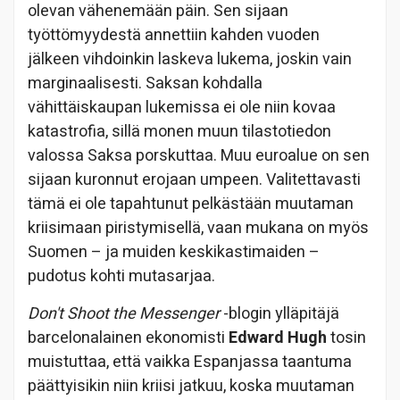
olevan vähenemään päin. Sen sijaan
työttömyydestä annettiin kahden vuoden
jälkeen vihdoinkin laskeva lukema, joskin vain
marginaalisesti. Saksan kohdalla
vähittäiskaupan lukemissa ei ole niin kovaa
katastrofia, sillä monen muun tilastotiedon
valossa Saksa porskuttaa. Muu euroalue on sen
sijaan kuronnut erojaan umpeen. Valitettavasti
tämä ei ole tapahtunut pelkästään muutaman
kriisimaan piristymisellä, vaan mukana on myös
Suomen – ja muiden keskikastimaiden –
pudotus kohti mutasarjaa.
Don't Shoot the Messenger
-blogin ylläpitäjä
barcelonalainen ekonomisti
Edward Hugh
tosin
muistuttaa, että vaikka Espanjassa taantuma
päättyisikin niin kriisi jatkuu, koska muutaman