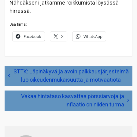
Nähdäkseni jatkamme roikkumista löysässä
hirressä.
Jaa tämä:
Facebook
X
WhatsApp
Artikkelien
STTK: Läpinäkyvä ja avoin palkkausjärjestelmä
selaus
luo oikeudenmukaisuutta ja motivaatiota
Vakaa hintataso kasvattaa pörssiarvoja ja
inflaatio on niiden turma