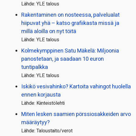
Lähde: YLE talous
Rakentaminen on nosteessa, palvelualat
hiipuvat yhä – katso grafiikasta missä ja
millä aloilla on nyt töitä
Lähde: YLE talous
Kolmekymppinen Satu Mäkelä: Miljoonia
panostetaan, ja saadaan 10 euron
tuntipalkka
Lähde: YLE talous
Iskikö vesivahinko? Kartoita vahingot huolella
ennen korjausta
Lähde: Kiinteistölehti
Miten lesken saamien pörssi­osakkeiden arvo
määräytyy?
Lähde: Taloustaito/verot