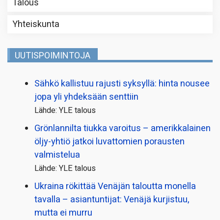
Talous
Yhteiskunta
UUTISPOIMINTOJA
Sähkö kallistuu rajusti syksyllä: hinta nousee
jopa yli yhdeksään senttiin
Lähde: YLE talous
Grönlannilta tiukka varoitus – amerikkalainen
öljy-yhtiö jatkoi luvattomien porausten
valmistelua
Lähde: YLE talous
Ukraina rökittää Venäjän taloutta monella
tavalla – asiantuntijat: Venäjä kurjistuu,
mutta ei murru