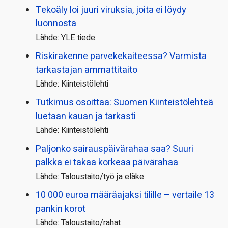
Tekoäly loi juuri viruksia, joita ei löydy
luonnosta
Lähde: YLE tiede
Riskirakenne parvekekaiteessa? Varmista
tarkastajan ammattitaito
Lähde: Kiinteistölehti
Tutkimus osoittaa: Suomen Kiinteistölehteä
luetaan kauan ja tarkasti
Lähde: Kiinteistölehti
Paljonko sairauspäivä­rahaa saa? Suuri
palkka ei takaa korkeaa päivärahaa
Lähde: Taloustaito/työ ja eläke
10 000 euroa määräajaksi tilille – vertaile 13
pankin korot
Lähde: Taloustaito/rahat