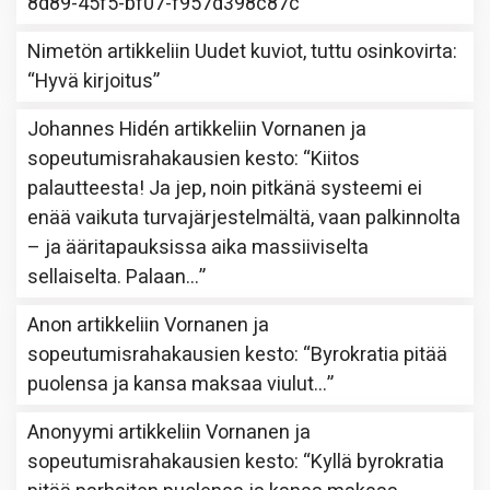
8d89-45f5-bf07-f957d398c87c
”
Nimetön
artikkeliin
Uudet kuviot, tuttu osinkovirta
:
“
Hyvä kirjoitus
”
Johannes Hidén
artikkeliin
Vornanen ja
sopeutumisrahakausien kesto
: “
Kiitos
palautteesta! Ja jep, noin pitkänä systeemi ei
enää vaikuta turvajärjestelmältä, vaan palkinnolta
– ja ääritapauksissa aika massiiviselta
sellaiselta. Palaan…
”
Anon
artikkeliin
Vornanen ja
sopeutumisrahakausien kesto
: “
Byrokratia pitää
puolensa ja kansa maksaa viulut…
”
Anonyymi
artikkeliin
Vornanen ja
sopeutumisrahakausien kesto
: “
Kyllä byrokratia