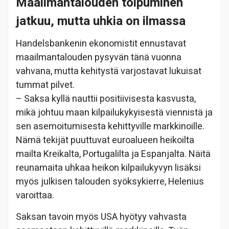
Maailmantalouden toipuminen
jatkuu, mutta uhkia on ilmassa
Handelsbankenin ekonomistit ennustavat
maailmantalouden pysyvän tänä vuonna
vahvana, mutta kehitystä varjostavat lukuisat
tummat pilvet.
– Saksa kyllä nauttii positiivisesta kasvusta,
mikä johtuu maan kilpailukykyisestä viennistä ja
sen asemoitumisesta kehittyville markkinoille.
Nämä tekijät puuttuvat euroalueen heikoilta
mailta Kreikalta, Portugalilta ja Espanjalta. Näitä
reunamaita uhkaa heikon kilpailukyvyn lisäksi
myös julkisen talouden syöksykierre, Helenius
varoittaa.
Saksan tavoin myös USA hyötyy vahvasta