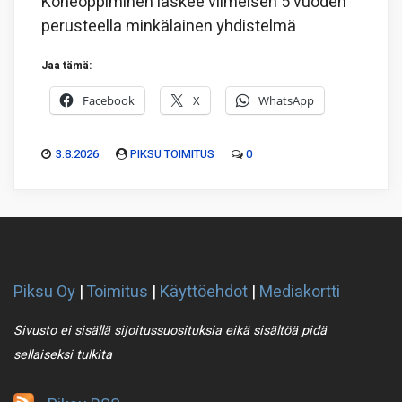
Koneoppiminen laskee viimeisen 5 vuoden
perusteella minkälainen yhdistelmä
Jaa tämä:
Facebook
X
WhatsApp
3.8.2026
PIKSU TOIMITUS
0
Piksu Oy
|
Toimitus
|
Käyttöehdot
|
Mediakortti
Sivusto ei sisällä sijoitussuosituksia eikä sisältöä pidä
sellaiseksi tulkita