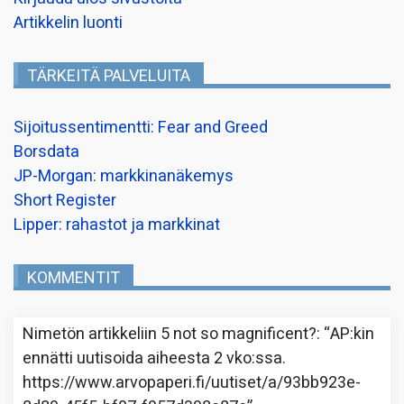
Artikkelin luonti
TÄRKEITÄ PALVELUITA
Sijoitussentimentti: Fear and Greed
Borsdata
JP-Morgan: markkinanäkemys
Short Register
Lipper: rahastot ja markkinat
KOMMENTIT
Nimetön
artikkeliin
5 not so magnificent?
: “
AP:kin
ennätti uutisoida aiheesta 2 vko:ssa.
https://www.arvopaperi.fi/uutiset/a/93bb923e-