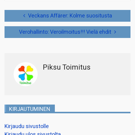
Artikkelien
Veckans Affärer: Kolme suositusta
selaus
Verohallinto: Veroilmoitus!!! Vielä ehdit
Piksu Toimitus
KIRJAUTUMINEN
Kirjaudu sivustolle
Kirjaudu ulos sivustolta