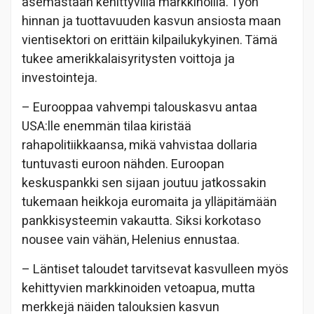
asemastaan kehittyvillä markkinoilla. Työn
hinnan ja tuottavuuden kasvun ansiosta maan
vientisektori on erittäin kilpailukykyinen. Tämä
tukee amerikkalaisyritysten voittoja ja
investointeja.
– Eurooppaa vahvempi talouskasvu antaa
USA:lle enemmän tilaa kiristää
rahapolitiikkaansa, mikä vahvistaa dollaria
tuntuvasti euroon nähden. Euroopan
keskuspankki sen sijaan joutuu jatkossakin
tukemaan heikkoja euromaita ja ylläpitämään
pankkisysteemin vakautta. Siksi korkotaso
nousee vain vähän, Helenius ennustaa.
– Läntiset taloudet tarvitsevat kasvulleen myös
kehittyvien markkinoiden vetoapua, mutta
merkkejä näiden talouksien kasvun