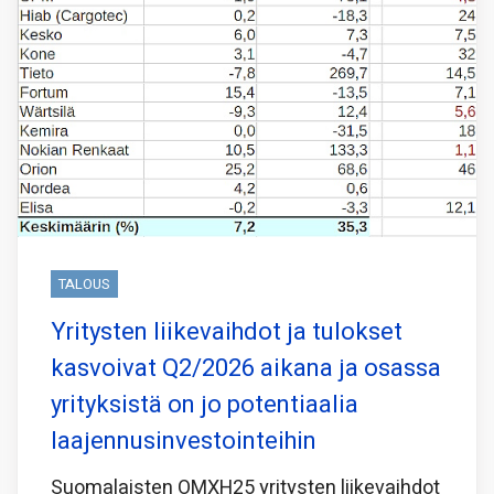
TALOUS
Yritysten liikevaihdot ja tulokset
kasvoivat Q2/2026 aikana ja osassa
yrityksistä on jo potentiaalia
laajennusinvestointeihin
Suomalaisten OMXH25 yritysten liikevaihdot