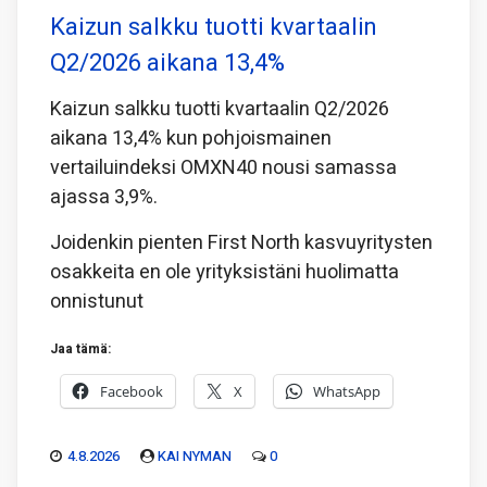
Kaizun salkku tuotti kvartaalin
Q2/2026 aikana 13,4%
Kaizun salkku tuotti kvartaalin Q2/2026
aikana 13,4% kun pohjoismainen
vertailuindeksi OMXN40 nousi samassa
ajassa 3,9%.
Joidenkin pienten First North kasvuyritysten
osakkeita en ole yrityksistäni huolimatta
onnistunut
Jaa tämä:
Facebook
X
WhatsApp
4.8.2026
KAI NYMAN
0