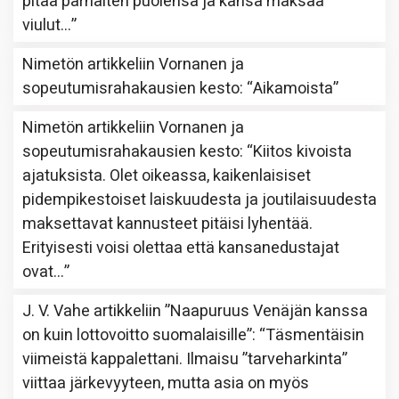
pitää parhaiten puolensa ja kansa maksaa
viulut…
”
Nimetön
artikkeliin
Vornanen ja
sopeutumisrahakausien kesto
: “
Aikamoista
”
Nimetön
artikkeliin
Vornanen ja
sopeutumisrahakausien kesto
: “
Kiitos kivoista
ajatuksista. Olet oikeassa, kaikenlaisiset
pidempikestoiset laiskuudesta ja joutilaisuudesta
maksettavat kannusteet pitäisi lyhentää.
Erityisesti voisi olettaa että kansanedustajat
ovat…
”
J. V. Vahe
artikkeliin
”Naapuruus Venäjän kanssa
on kuin lottovoitto suomalaisille”
: “
Täsmentäisin
viimeistä kappalettani. Ilmaisu ”tarveharkinta”
viittaa järkevyyteen, mutta asia on myös