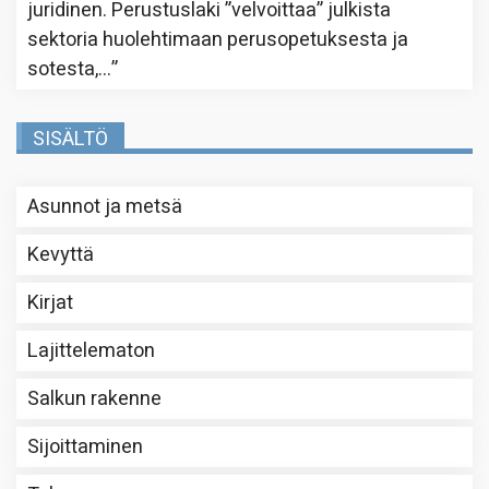
juridinen. Perustuslaki ”velvoittaa” julkista
sektoria huolehtimaan perusopetuksesta ja
sotesta,…
”
SISÄLTÖ
Asunnot ja metsä
Kevyttä
Kirjat
Lajittelematon
Salkun rakenne
Sijoittaminen