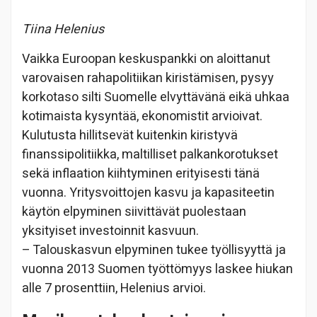
Tiina Helenius
Vaikka Euroopan keskuspankki on aloittanut
varovaisen rahapolitiikan kiristämisen, pysyy
korkotaso silti Suomelle elvyttävänä eikä uhkaa
kotimaista kysyntää, ekonomistit arvioivat.
Kulutusta hillitsevät kuitenkin kiristyvä
finanssipolitiikka, maltilliset palkankorotukset
sekä inflaation kiihtyminen erityisesti tänä
vuonna. Yritysvoittojen kasvu ja kapasiteetin
käytön elpyminen siivittävät puolestaan
yksityiset investoinnit kasvuun.
– Talouskasvun elpyminen tukee työllisyyttä ja
vuonna 2013 Suomen työttömyys laskee hiukan
alle 7 prosenttiin, Helenius arvioi.