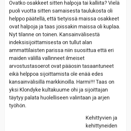
Ovatko osakkeet sitten halpoja tai kalliita? Vielä
puoli vuotta sitten samaisesta taulukosta oli
helppo päätellä, että tietyissä maissa osakkeet
ovat halpoja ja taas joissakin maissa oli kuplaa.
Nyt tilanne on toinen. Kansainvälisestä
indeksisijoittamisesta on tullut alan
ammattilaisten parissa niin suosittua että eri
maiden välillä vallinneet ilmeiset
arvostustasoerot ovat pääosin tasaantuneet
eikä helppoa sijoittamista ole enää edes
kansainvälisillä markkinoilla. Harmi!!! Taas on
yksi Klondyke kultakuume ohi ja sijoittajan
täytyy palata huolelliseen valintaan ja arjen
työhön.
Kehittyvien ja
kehittyneiden