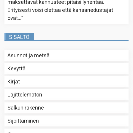
maksettavat kannusteet pitäisi lyhentää.
Erityisesti voisi olettaa että kansanedustajat
ovat…
”
SISÄLTÖ
Asunnot ja metsä
Kevyttä
Kirjat
Lajittelematon
Salkun rakenne
Sijoittaminen