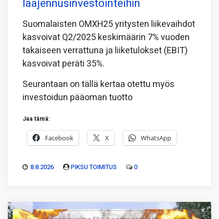
laajennusinvestointeihin
Suomalaisten OMXH25 yritysten liikevaihdot
kasvoivat Q2/2025 keskimäärin 7% vuoden
takaiseen verrattuna ja liiketulokset (EBIT)
kasvoivat peräti 35%.
Seurantaan on tällä kertaa otettu myös
investoidun pääoman tuotto
Jaa tämä:
Facebook
X
WhatsApp
8.8.2026
PIKSU TOIMITUS
0