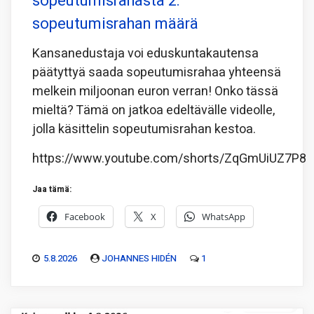
sopeutumisrahasta 2:
sopeutumisrahan määrä
Kansanedustaja voi eduskuntakautensa
päätyttyä saada sopeutumisrahaa yhteensä
melkein miljoonan euron verran! Onko tässä
mieltä? Tämä on jatkoa edeltävälle videolle,
jolla käsittelin sopeutumisrahan kestoa.
https://www.youtube.com/shorts/ZqGmUiUZ7P8
Jaa tämä:
Facebook
X
WhatsApp
5.8.2026
JOHANNES HIDÉN
1