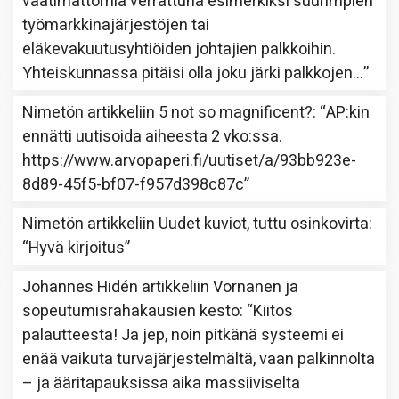
vaatimattomia verrattuna esimerkiksi suurimpien
työmarkkinajärjestöjen tai
eläkevakuutusyhtiöiden johtajien palkkoihin.
Yhteiskunnassa pitäisi olla joku järki palkkojen…
”
Nimetön
artikkeliin
5 not so magnificent?
: “
AP:kin
ennätti uutisoida aiheesta 2 vko:ssa.
https://www.arvopaperi.fi/uutiset/a/93bb923e-
8d89-45f5-bf07-f957d398c87c
”
Nimetön
artikkeliin
Uudet kuviot, tuttu osinkovirta
:
“
Hyvä kirjoitus
”
Johannes Hidén
artikkeliin
Vornanen ja
sopeutumisrahakausien kesto
: “
Kiitos
palautteesta! Ja jep, noin pitkänä systeemi ei
enää vaikuta turvajärjestelmältä, vaan palkinnolta
– ja ääritapauksissa aika massiiviselta