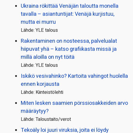
Ukraina rökittää Venäjän taloutta monella
tavalla – asiantuntijat: Venäjä kurjistuu,
mutta ei murru
Lähde: YLE talous
Rakentaminen on nosteessa, palvelualat
hiipuvat yhä – katso grafiikasta missä ja
millä aloilla on nyt töitä
Lähde: YLE talous
Iskikö vesivahinko? Kartoita vahingot huolella
ennen korjausta
Lähde: Kiinteistölehti
Miten lesken saamien pörssi­osakkeiden arvo
määräytyy?
Lähde: Taloustaito/verot
Tekoäly loi juuri viruksia, joita ei löydy