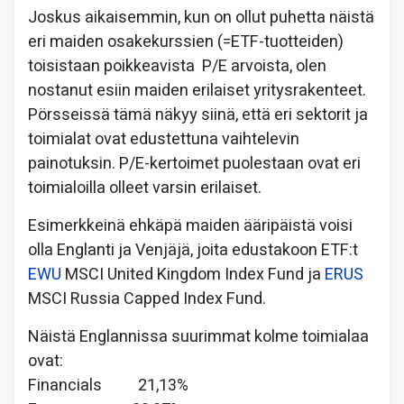
Joskus aikaisemmin, kun on ollut puhetta näistä
eri maiden osakekurssien (=ETF-tuotteiden)
toisistaan poikkeavista P/E arvoista, olen
nostanut esiin maiden erilaiset yritysrakenteet.
Pörsseissä tämä näkyy siinä, että eri sektorit ja
toimialat ovat edustettuna vaihtelevin
painotuksin. P/E-kertoimet puolestaan ovat eri
toimialoilla olleet varsin erilaiset.
Esimerkkeinä ehkäpä maiden ääripäistä voisi
olla Englanti ja Venjäjä, joita edustakoon ETF:t
EWU
MSCI United Kingdom Index Fund ja
ERUS
MSCI Russia Capped Index Fund.
Näistä Englannissa suurimmat kolme toimialaa
ovat:
Financials 21,13%