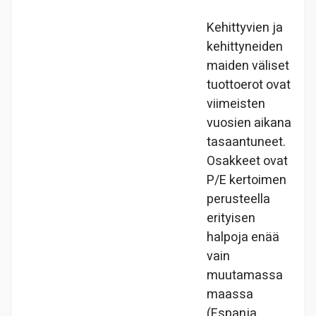
Kehittyvien ja
kehittyneiden
maiden väliset
tuottoerot ovat
viimeisten
vuosien aikana
tasaantuneet.
Osakkeet ovat
P/E kertoimen
perusteella
erityisen
halpoja enää
vain
muutamassa
maassa
(Espanja,