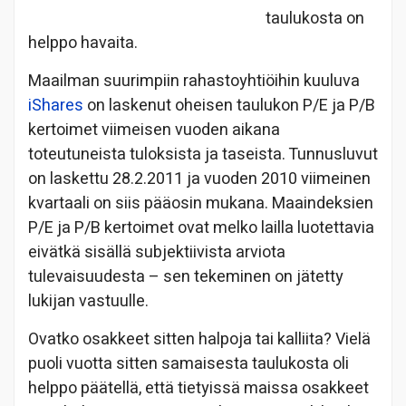
taulukosta on
helppo havaita.
Maailman suurimpiin rahastoyhtiöihin kuuluva
iShares
on laskenut oheisen taulukon P/E ja P/B
kertoimet viimeisen vuoden aikana
toteutuneista tuloksista ja taseista. Tunnusluvut
on laskettu 28.2.2011 ja vuoden 2010 viimeinen
kvartaali on siis pääosin mukana. Maaindeksien
P/E ja P/B kertoimet ovat melko lailla luotettavia
eivätkä sisällä subjektiivista arviota
tulevaisuudesta – sen tekeminen on jätetty
lukijan vastuulle.
Ovatko osakkeet sitten halpoja tai kalliita? Vielä
puoli vuotta sitten samaisesta taulukosta oli
helppo päätellä, että tietyissä maissa osakkeet