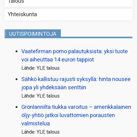
Talous
Yhteiskunta
UUTISPOIMINTOJA
Vaatefirman pomo palautuksista: yksi tuote
voi aiheuttaa 14 euron tappiot
Lähde: YLE talous
Sähkö kallistuu rajusti syksyllä: hinta nousee
jopa yli yhdeksään senttiin
Lähde: YLE talous
Grönlannilta tiukka varoitus – amerikkalainen
öljy-yhtiö jatkoi luvattomien porausten
valmistelua
Lähde: YLE talous