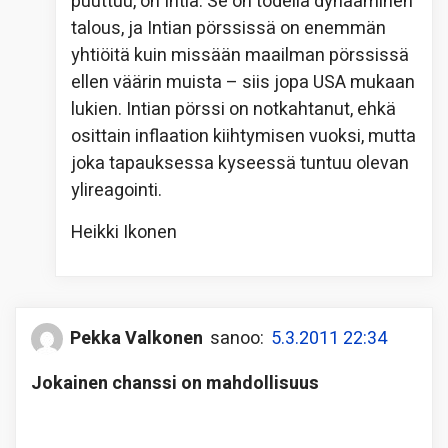
puuttuu, on Intia. Se on todella dynaaminen
talous, ja Intian pörssissä on enemmän
yhtiöitä kuin missään maailman pörssissä
ellen väärin muista – siis jopa USA mukaan
lukien. Intian pörssi on notkahtanut, ehkä
osittain inflaation kiihtymisen vuoksi, mutta
joka tapauksessa kyseessä tuntuu olevan
ylireagointi.
Heikki Ikonen
Pekka Valkonen
sanoo:
5.3.2011 22:34
Jokainen chanssi on mahdollisuus