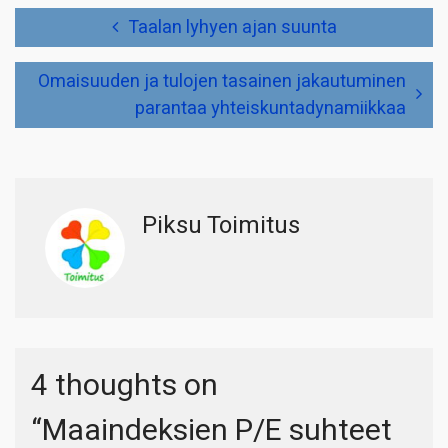
Artikkelien
Taalan lyhyen ajan suunta
selaus
Omaisuuden ja tulojen tasainen jakautuminen
parantaa yhteiskuntadynamiikkaa
Piksu Toimitus
4 thoughts on
“
Maaindeksien P/E suhteet