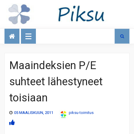
Talous
Maaindeksien P/E
suhteet lähestyneet
toisiaan
05 MAALISKUUN, 2011
piksu-toimitus