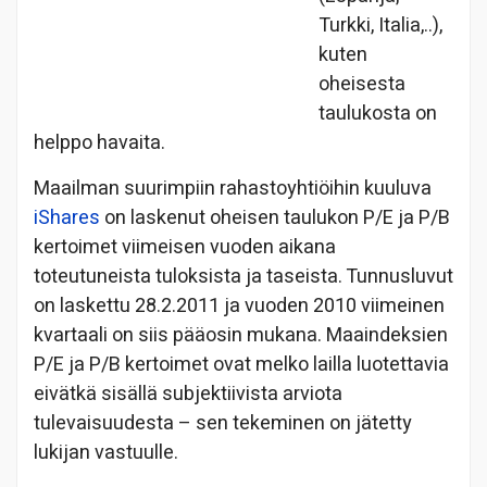
Turkki, Italia,..),
kuten
oheisesta
taulukosta on
helppo havaita.
Maailman suurimpiin rahastoyhtiöihin kuuluva
iShares
on laskenut oheisen taulukon P/E ja P/B
kertoimet viimeisen vuoden aikana
toteutuneista tuloksista ja taseista. Tunnusluvut
on laskettu 28.2.2011 ja vuoden 2010 viimeinen
kvartaali on siis pääosin mukana. Maaindeksien
P/E ja P/B kertoimet ovat melko lailla luotettavia
eivätkä sisällä subjektiivista arviota
tulevaisuudesta – sen tekeminen on jätetty
lukijan vastuulle.