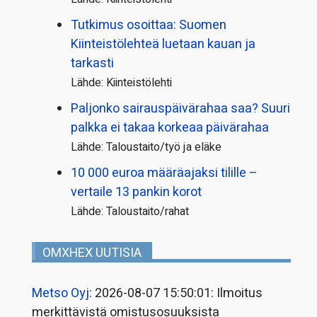
Tutkimus osoittaa: Suomen
Kiinteistölehteä luetaan kauan ja
tarkasti
Lähde: Kiinteistölehti
Paljonko sairauspäivä­rahaa saa? Suuri
palkka ei takaa korkeaa päivärahaa
Lähde: Taloustaito/työ ja eläke
10 000 euroa määräajaksi tilille –
vertaile 13 pankin korot
Lähde: Taloustaito/rahat
OMXHEX UUTISIA
Metso Oyj
: 2026-08-07 15:50:01: Ilmoitus
merkittävistä omistusosuuksista