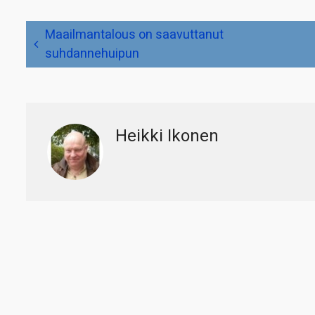
Artikkelien
Maailmantalous on saavuttanut
selaus
suhdannehuipun
Heikki Ikonen