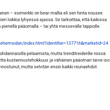
ainen – esimerkki on bear-mallia eli sen hinta nousee
n loikkia lyhyessä ajassa. Se tarkoittaa, että kaikissa
 pienellä pääomalla – tai yhtä messevälle tappiolle.
iehemsidan/index.html?identifier=137716&marketid=24
dannaisilla pelaamista, mutta trenditreiderille niissä
utta kustannustehokkuus ja vähäinen pääoman tarve iso
innostunut, mutta selvitän ensin kaikki reunaehdot.