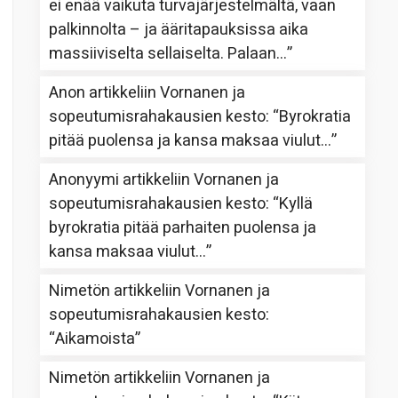
ei enää vaikuta turvajärjestelmältä, vaan
palkinnolta – ja ääritapauksissa aika
massiiviselta sellaiselta. Palaan…
”
Anon
artikkeliin
Vornanen ja
sopeutumisrahakausien kesto
: “
Byrokratia
pitää puolensa ja kansa maksaa viulut…
”
Anonyymi
artikkeliin
Vornanen ja
sopeutumisrahakausien kesto
: “
Kyllä
byrokratia pitää parhaiten puolensa ja
kansa maksaa viulut…
”
Nimetön
artikkeliin
Vornanen ja
sopeutumisrahakausien kesto
:
“
Aikamoista
”
Nimetön
artikkeliin
Vornanen ja