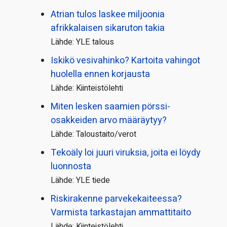
Atrian tulos laskee miljoonia
afrikkalaisen sikaruton takia
Lähde: YLE talous
Iskikö vesivahinko? Kartoita vahingot
huolella ennen korjausta
Lähde: Kiinteistölehti
Miten lesken saamien pörssi­
osakkeiden arvo määräytyy?
Lähde: Taloustaito/verot
Tekoäly loi juuri viruksia, joita ei löydy
luonnosta
Lähde: YLE tiede
Riskirakenne parvekekaiteessa?
Varmista tarkastajan ammattitaito
Lähde: Kiinteistölehti