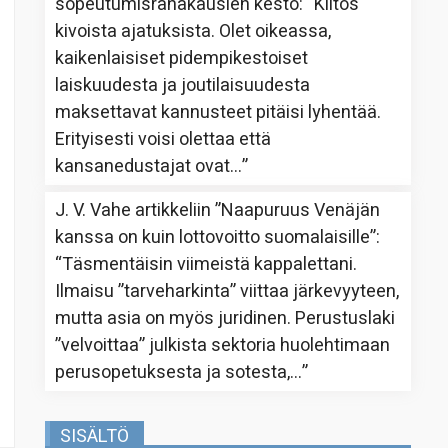
sopeutumisrahakausien kesto
: “
Kiitos
kivoista ajatuksista. Olet oikeassa,
kaikenlaisiset pidempikestoiset
laiskuudesta ja joutilaisuudesta
maksettavat kannusteet pitäisi lyhentää.
Erityisesti voisi olettaa että
kansanedustajat ovat…
”
J. V. Vahe
artikkeliin
”Naapuruus Venäjän
kanssa on kuin lottovoitto suomalaisille”
:
“
Täsmentäisin viimeistä kappalettani.
Ilmaisu ”tarveharkinta” viittaa järkevyyteen,
mutta asia on myös juridinen. Perustuslaki
”velvoittaa” julkista sektoria huolehtimaan
perusopetuksesta ja sotesta,…
”
SISÄLTÖ