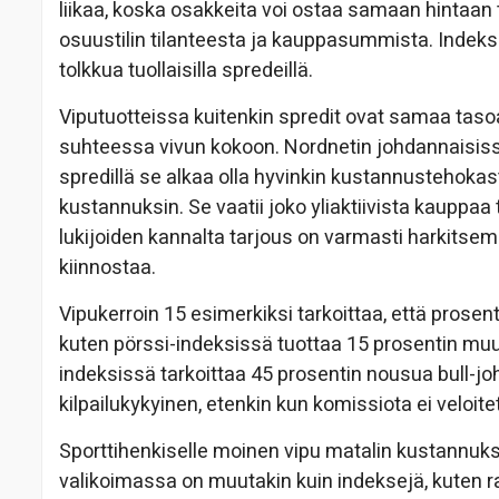
liikaa, koska osakkeita voi ostaa samaan hintaan t
osuustilin tilanteesta ja kauppasummista. Indeksi
tolkkua tuollaisilla spredeillä.
Viputuotteissa kuitenkin spredit ovat samaa taso
suhteessa vivun kokoon. Nordnetin johdannaisissa 
spredillä se alkaa olla hyvinkin kustannustehokast
kustannuksin. Se vaatii joko yliaktiivista kauppaa
lukijoiden kannalta tarjous on varmasti harkitse
kiinnostaa.
Vipukerroin 15 esimerkiksi tarkoittaa, että pros
kuten pörssi-indeksissä tuottaa 15 prosentin m
indeksissä tarkoittaa 45 prosentin nousua bull-joh
kilpailukykyinen, etenkin kun komissiota ei veloite
Sporttihenkiselle moinen vipu matalin kustannuksin
valikoimassa on muutakin kuin indeksejä, kuten raa