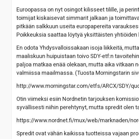
Euroopassa on nyt osingot kilisseet tilille, ja perin
toimijat kiskaisevat simmarit jalkaan ja toimitta
pitkään salkkuun useita europapereita varauksess
Poikkeuksia saattaa löytyä yksittäisten yhtiöiden
En odota Yhdysvalloissakaan isoja liikkeitä, mutt
maaliskuun huipuistaan toivo SDY-etf:n tavoitehin
paljoa matkaa enää olekaan, mutta aika vitkaan n
valmiissa maailmassa. (Tuosta Morningstarin sivu
http://www.morningstar.com/etfs/ARCX/SDY/quo
Otin viimeksi esiin Nordnetin tarjouksen komissi
syvällisesti niihin perehtynyt, mutta spredit olen t
https://www.nordnet.fi/mux/web/marknaden/nord
Spredit ovat vähän kaikissa tuotteissa vajaan pr