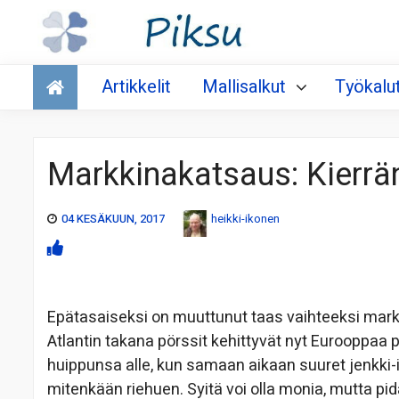
Talous
Artikkelit
Mallisalkut
Työkalu
Markkinakatsaus: Kierrä
04 KESÄKUUN, 2017
heikki-ikonen
Epätasaiseksi on muuttunut taas vaihteeksi markki
Atlantin takana pörssit kehittyvät nyt Eurooppaa 
huippunsa alle, kun samaan aikaan suuret jenkki-i
mitenkään riehuen. Syitä voi olla monia, mutta pid