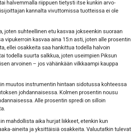
ai halvemmalla riippuen tietysti itse kunkin arvo-
sijoittajan kannalta vivuttomissa tuotteissa ei ole
a, joten suhteellinen etu kasvaa jokseenkin suoraan
vipukerroin kasvaa aina 15:n asti, joten alle prosentin
a, ellei osakkeita saa hankittua todella halvoin
 tai todella suurta salkkua, joten useimpien Piksun
misen arvoinen – jos vähänkään vilkkaampi kauppa
entin muutos instrumentin hintaan sidotussa kohteessa
uutoksen johdannaisessa. Kolmen prosentin nousu
dannaisessa. Alle prosentin spredi on silloin
ta.
 mahdollista aika hurjat liikkeet, etenkin kun
ka-aineita ja yksittäisiä osakkeita. Valuutatkin tulevat