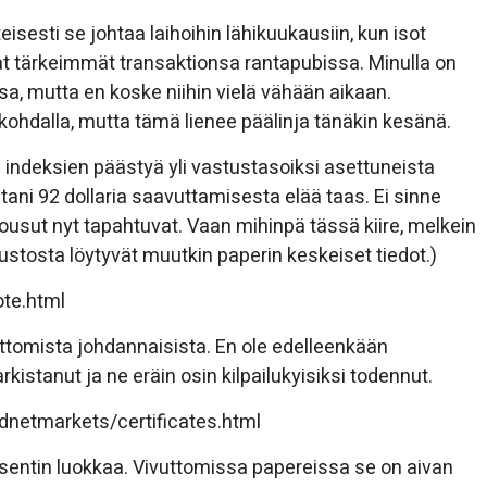
teisesti se johtaa laihoihin lähikuukausiin, kun isot
vat tärkeimmät transaktionsa rantapubissa. Minulla on
a, mutta en koske niihin vielä vähään aikaan.
 kohdalla, mutta tämä lienee päälinja tänäkin kesänä.
a indeksien päästyä yli vastustasoiksi asettuneista
tani 92 dollaria saavuttamisesta elää taas. Ei sinne
ousut nyt tapahtuvat. Vaan mihinpä tässä kiire, melkein
stosta löytyvät muutkin paperin keskeiset tiedot.)
te.html
ottomista johdannaisista. En ole edelleenkään
arkistanut ja ne eräin osin kilpailukyisiksi todennut.
netmarkets/certificates.html
osentin luokkaa. Vivuttomissa papereissa se on aivan