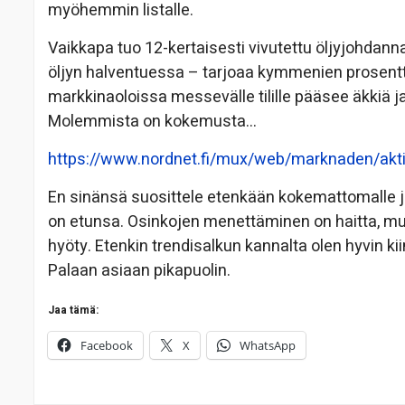
myöhemmin listalle.
Vaikkapa tuo 12-kertaisesti vivutettu öljyjohdann
öljyn halventuessa – tarjoaa kymmenien prosenttie
markkinaoloissa messevälle tilille pääsee äkkiä ja
Molemmista on kokemusta…
https://www.nordnet.fi/mux/web/marknaden/akt
En sinänsä suosittele etenkään kokemattomalle joh
on etunsa. Osinkojen menettäminen on haitta, m
hyöty. Etenkin trendisalkun kannalta olen hyvin ki
Palaan asiaan pikapuolin.
Jaa tämä:
Facebook
X
WhatsApp