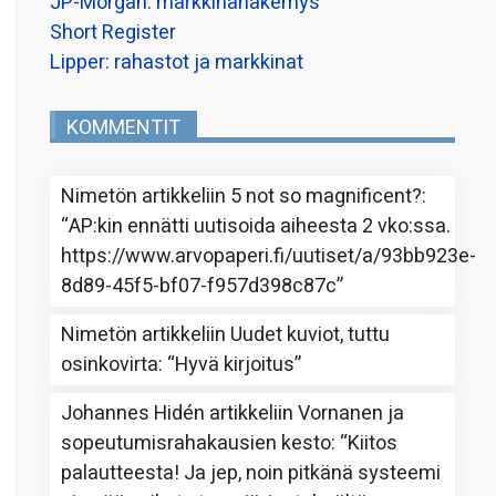
JP-Morgan: markkinanäkemys
Short Register
Lipper: rahastot ja markkinat
KOMMENTIT
Nimetön
artikkeliin
5 not so magnificent?
:
“
AP:kin ennätti uutisoida aiheesta 2 vko:ssa.
https://www.arvopaperi.fi/uutiset/a/93bb923e-
8d89-45f5-bf07-f957d398c87c
”
Nimetön
artikkeliin
Uudet kuviot, tuttu
osinkovirta
: “
Hyvä kirjoitus
”
Johannes Hidén
artikkeliin
Vornanen ja
sopeutumisrahakausien kesto
: “
Kiitos
palautteesta! Ja jep, noin pitkänä systeemi