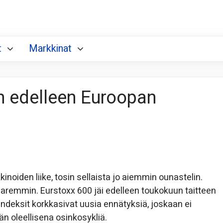
t
Markkinat
n edelleen Euroopan
noiden liike, tosin sellaista jo aiemmin ounastelin.
paremmin. Eurstoxx 600 jäi edelleen toukokuun taitteen
ndeksit korkkasivat uusia ennätyksiä, joskaan ei
än oleellisena osinkosykliä.