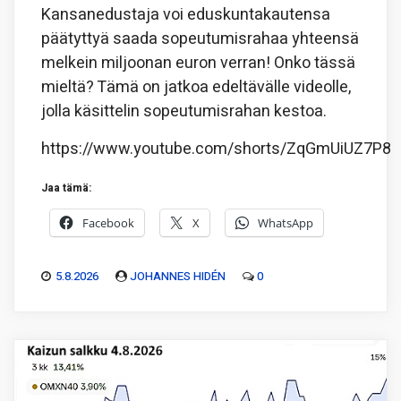
Kansanedustaja voi eduskuntakautensa
päätyttyä saada sopeutumisrahaa yhteensä
melkein miljoonan euron verran! Onko tässä
mieltä? Tämä on jatkoa edeltävälle videolle,
jolla käsittelin sopeutumisrahan kestoa.
https://www.youtube.com/shorts/ZqGmUiUZ7P8
Jaa tämä:
Facebook
X
WhatsApp
5.8.2026
JOHANNES HIDÉN
0