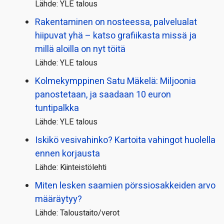
Lähde: YLE talous
Rakentaminen on nosteessa, palvelualat
hiipuvat yhä – katso grafiikasta missä ja
millä aloilla on nyt töitä
Lähde: YLE talous
Kolmekymppinen Satu Mäkelä: Miljoonia
panostetaan, ja saadaan 10 euron
tuntipalkka
Lähde: YLE talous
Iskikö vesivahinko? Kartoita vahingot huolella
ennen korjausta
Lähde: Kiinteistölehti
Miten lesken saamien pörssi­osakkeiden arvo
määräytyy?
Lähde: Taloustaito/verot