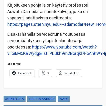
Kirjoituksen pohjalla on käytetty professori
Aswath Damodaran luentokalvoja, jotka on
vapaasti ladattavissa osoitteesta:
https://pages.stern.nyu.edu/~adamodar/New_Hom
Lisäksi hänellä on videoituna Youtubessa
arvonmäärityksen yliopistonluentosarja
osoitteessa:
https://www.youtube.com/watch?
v=oi6M5KBWydg&list=PLUkh9m2Borqkl7FoAhhWY4p
Jaa tämä:
Facebook
X
WhatsApp
JYRKIN LISTA
TUOTTOVAATIMUS
WACC