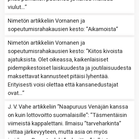
viulut…
”
Nimetön
artikkeliin
Vornanen ja
sopeutumisrahakausien kesto
: “
Aikamoista
”
Nimetön
artikkeliin
Vornanen ja
sopeutumisrahakausien kesto
: “
Kiitos kivoista
ajatuksista. Olet oikeassa, kaikenlaisiset
pidempikestoiset laiskuudesta ja joutilaisuudesta
maksettavat kannusteet pitäisi lyhentää.
Erityisesti voisi olettaa että kansanedustajat
ovat…
”
J. V. Vahe
artikkeliin
”Naapuruus Venäjän kanssa
on kuin lottovoitto suomalaisille”
: “
Täsmentäisin
viimeistä kappalettani. Ilmaisu ”tarveharkinta”
viittaa järkevyyteen, mutta asia on myös