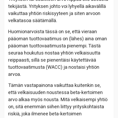
tekijästä. Yrityksen johto voi lyhyellä aikavälillä
vaikuttaa yhtiön riskisyyteen ja siten arvoon
velkatasoa säätämällä.
Huomionarvoista tässä on se, että vieraan
pääoman tuottovaatimus on (lähes) aina oman
pääoman tuottovaatimusta pienempi. Tästä
seuraa houkutus nostaa yhtiön velkaisuutta
reippaasti, sillä se pienentäisi käytettävää
tuottovaatimusta (WACC) ja nostaisi yhtiön
arvoa.
Tämän vastapainona vaikuttaa kuitenkin se,
että velkaisuuden noustessa beta-kertoimen
arvo alkaa myös nousta. Mitä velkaisempi yhtiö
on, sitä enemmän siihen liittyy yrityskohtaista
riskiä, joka ilmenee beta-kertoimen