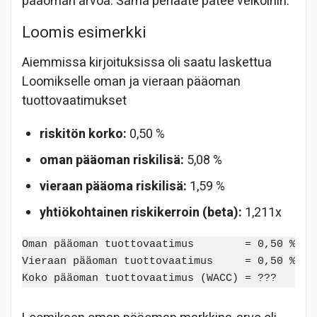
pääoman arvoa. Sama periaate pätee velkoihin.
Loomis esimerkki
Aiemmissa kirjoituksissa oli saatu laskettua
Loomikselle oman ja vieraan pääoman
tuottovaatimukset
riskitön korko:
0,50 %
oman pääoman riskilisä:
5,08 %
vieraan pääoma riskilisä:
1,59 %
yhtiökohtainen riskikerroin (beta):
1,211x
Oman pääoman tuottovaatimus        = 0,50 % + 1
Vieraan pääoman tuottovaatimus     = 0,50 % +  