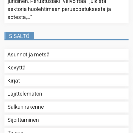
juridinen. Perustuslaki ”velvoittaa” julkista
sektoria huolehtimaan perusopetuksesta ja
sotesta,…
”
SISÄLTÖ
Asunnot ja metsä
Kevyttä
Kirjat
Lajittelematon
Salkun rakenne
Sijoittaminen