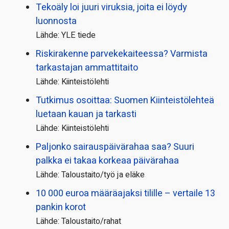
Tekoäly loi juuri viruksia, joita ei löydy
luonnosta
Lähde: YLE tiede
Riskirakenne parvekekaiteessa? Varmista
tarkastajan ammattitaito
Lähde: Kiinteistölehti
Tutkimus osoittaa: Suomen Kiinteistölehteä
luetaan kauan ja tarkasti
Lähde: Kiinteistölehti
Paljonko sairauspäivä­rahaa saa? Suuri
palkka ei takaa korkeaa päivärahaa
Lähde: Taloustaito/työ ja eläke
10 000 euroa määräajaksi tilille – vertaile 13
pankin korot
Lähde: Taloustaito/rahat