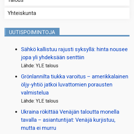
Talous
Yhteiskunta
UUTISPOIMINTOJA
Sähkö kallistuu rajusti syksyllä: hinta nousee
jopa yli yhdeksään senttiin
Lähde: YLE talous
Grönlannilta tiukka varoitus – amerikkalainen
öljy-yhtiö jatkoi luvattomien porausten
valmistelua
Lähde: YLE talous
Ukraina rökittää Venäjän taloutta monella
tavalla – asiantuntijat: Venäjä kurjistuu,
mutta ei murru