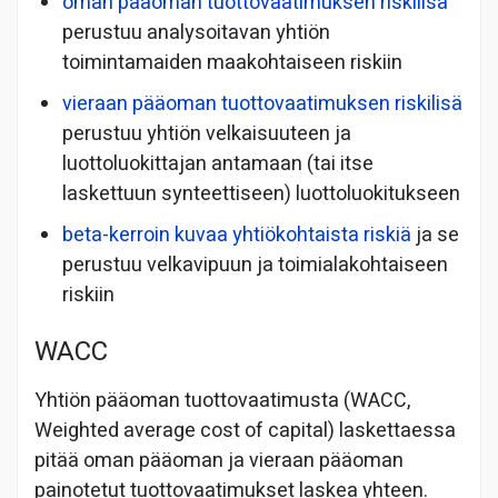
oman pääoman tuottovaatimuksen riskilisä
perustuu analysoitavan yhtiön
toimintamaiden maakohtaiseen riskiin
vieraan pääoman tuottovaatimuksen riskilisä
perustuu yhtiön velkaisuuteen ja
luottoluokittajan antamaan (tai itse
laskettuun synteettiseen) luottoluokitukseen
beta-kerroin kuvaa yhtiökohtaista riskiä
ja se
perustuu velkavipuun ja toimialakohtaiseen
riskiin
WACC
Yhtiön pääoman tuottovaatimusta (WACC,
Weighted average cost of capital) laskettaessa
pitää oman pääoman ja vieraan pääoman
painotetut tuottovaatimukset laskea yhteen.