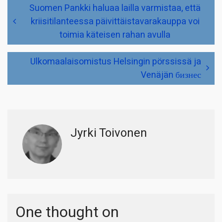
Artikkelien
Suomen Pankki haluaa lailla varmistaa, että
selaus
kriisitilanteessa päivittäistavarakauppa voi
toimia käteisen rahan avulla
Ulkomaalaisomistus Helsingin pörssissä ja
Venäjän бизнес
Jyrki Toivonen
One thought on