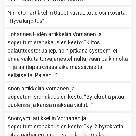
Nimetön
artikkeliin
Uudet kuviot, tuttu osinkovirta
:
“
Hyvä kirjoitus
”
Johannes Hidén
artikkeliin
Vornanen ja
sopeutumisrahakausien kesto
: “
Kiitos
palautteesta! Ja jep, noin pitkänä systeemi ei
enää vaikuta turvajärjestelmältä, vaan palkinnolta
– ja ääritapauksissa aika massiiviselta
sellaiselta. Palaan…
”
Anon
artikkeliin
Vornanen ja
sopeutumisrahakausien kesto
: “
Byrokratia pitää
puolensa ja kansa maksaa viulut…
”
Anonyymi
artikkeliin
Vornanen ja
sopeutumisrahakausien kesto
: “
Kyllä byrokratia
pitää parhaiten puolensa ja kansa maksaa