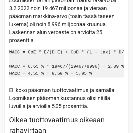
Loomiksen oman pääoman markkina-arvo oli
3.2.2022 noin 19 467 miljoonaa ja vieraan
pääoman markkina-arvo (tosin tässä taseen
lukema) oli noin 8 996 miljoonaa kruunua.
Laskennan alun veroaste on arviolta 25
prosenttia.
WACC = CoE * E/(D+E) + CoD * (1 - tax) * D/(D+E
WACC = 6,65 % * 19467/(19467+8996) + 2,09 % * 
Eli koko pääoman tuottovaatimus ja samalla
Loomiksen pääoman kustannus olisi näillä
luvuilla ja arvioilla 5,05 prosenttia.
Oikea tuottovaatimus oikeaan
rahavirtaan