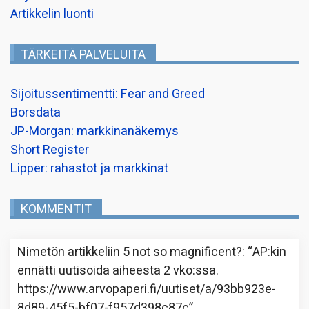
Artikkelin luonti
TÄRKEITÄ PALVELUITA
Sijoitussentimentti: Fear and Greed
Borsdata
JP-Morgan: markkinanäkemys
Short Register
Lipper: rahastot ja markkinat
KOMMENTIT
Nimetön
artikkeliin
5 not so magnificent?
: “
AP:kin
ennätti uutisoida aiheesta 2 vko:ssa.
https://www.arvopaperi.fi/uutiset/a/93bb923e-
8d89-45f5-bf07-f957d398c87c
”