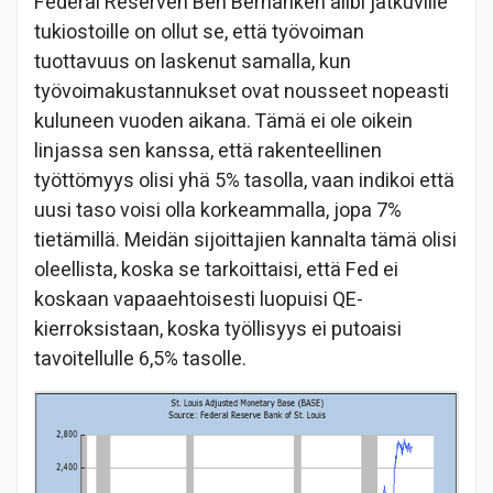
Federal Reserven Ben Bernanken alibi jatkuville
tukiostoille on ollut se, että työvoiman
tuottavuus on laskenut samalla, kun
työvoimakustannukset ovat nousseet nopeasti
kuluneen vuoden aikana. Tämä ei ole oikein
linjassa sen kanssa, että rakenteellinen
työttömyys olisi yhä 5% tasolla, vaan indikoi että
uusi taso voisi olla korkeammalla, jopa 7%
tietämillä. Meidän sijoittajien kannalta tämä olisi
oleellista, koska se tarkoittaisi, että Fed ei
koskaan vapaaehtoisesti luopuisi QE-
kierroksistaan, koska työllisyys ei putoaisi
tavoitellulle 6,5% tasolle.