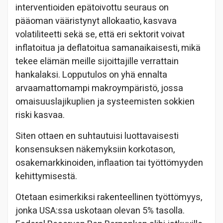
interventioiden epätoivottu seuraus on
pääoman vääristynyt allokaatio, kasvava
volatiliteetti sekä se, että eri sektorit voivat
inflatoitua ja deflatoitua samanaikaisesti, mikä
tekee elämän meille sijoittajille verrattain
hankalaksi. Lopputulos on yhä ennalta
arvaamattomampi makroympäristö, jossa
omaisuuslajikuplien ja systeemisten sokkien
riski kasvaa.
Siten ottaen en suhtautuisi luottavaisesti
konsensuksen näkemyksiin korkotason,
osakemarkkinoiden, inflaation tai työttömyyden
kehittymisestä.
Otetaan esimerkiksi rakenteellinen työttömyys,
jonka USA:ssa uskotaan olevan 5% tasolla.