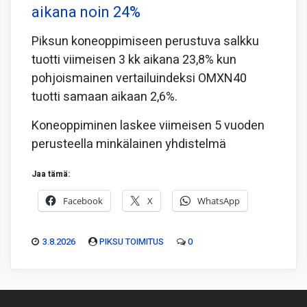
aikana noin 24%
Piksun koneoppimiseen perustuva salkku
tuotti viimeisen 3 kk aikana 23,8% kun
pohjoismainen vertailuindeksi OMXN40
tuotti samaan aikaan 2,6%.
Koneoppiminen laskee viimeisen 5 vuoden
perusteella minkälainen yhdistelmä
Jaa tämä:
Facebook
X
WhatsApp
3.8.2026
PIKSU TOIMITUS
0