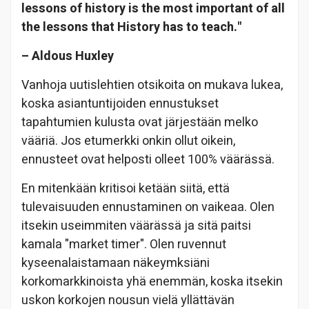
lessons of history is the most important of all
the lessons that History has to teach."
– Aldous Huxley
Vanhoja uutislehtien otsikoita on mukava lukea,
koska asiantuntijoiden ennustukset
tapahtumien kulusta ovat järjestään melko
vääriä. Jos etumerkki onkin ollut oikein,
ennusteet ovat helposti olleet 100% väärässä.
En mitenkään kritisoi ketään siitä, että
tulevaisuuden ennustaminen on vaikeaa. Olen
itsekin useimmiten väärässä ja sitä paitsi
kamala "market timer". Olen ruvennut
kyseenalaistamaan näkeymksiäni
korkomarkkinoista yhä enemmän, koska itsekin
uskon korkojen nousun vielä yllättävän