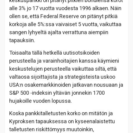
keskuspankki on pitänyt pitkien bondiensa korot
alle 3% jo 17 vuotta vuodesta 1996 alkaen. Näin
ollen se, että Federal Reserve on pitänyt pitkiä
korkoja alle 5%:ssa vaivaiset 5 vuotta, vaikuttaa
sangen lyhyeltä ajalta verrattuna aiempiin
tapauksiin.
Toisaalta tällä hetkellä uutisotsikoiden
perusteella ja varainhoitajien kanssa käymieni
keskustelujen perusteella vaikuttaa siltä, että
valtaosa sijoittajista ja strategisteista uskoo
USA:n osakemarkkinoiden jatkavan nousuaan ja
S&P 500 -indeksin yltävän jonnekin 1700
hujakoille vuoden lopussa.
Koska pankkitalletusten korko on mitätön ja
Kyproksen tapauksessa on kyseenalaistettu
talletusten riskittömyys muutoinkin,