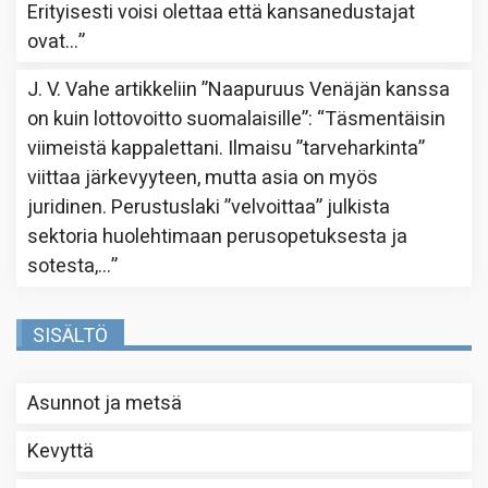
Erityisesti voisi olettaa että kansanedustajat
ovat…
”
J. V. Vahe
artikkeliin
”Naapuruus Venäjän kanssa
on kuin lottovoitto suomalaisille”
: “
Täsmentäisin
viimeistä kappalettani. Ilmaisu ”tarveharkinta”
viittaa järkevyyteen, mutta asia on myös
juridinen. Perustuslaki ”velvoittaa” julkista
sektoria huolehtimaan perusopetuksesta ja
sotesta,…
”
SISÄLTÖ
Asunnot ja metsä
Kevyttä