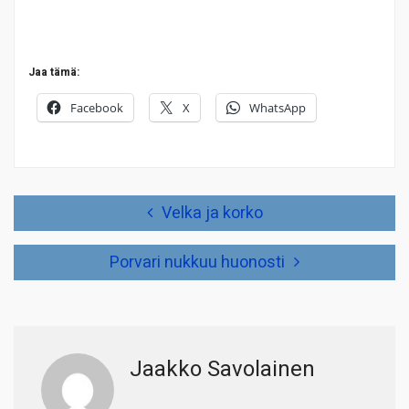
Jaa tämä:
Facebook
X
WhatsApp
Artikkelien
Velka ja korko
selaus
Porvari nukkuu huonosti
Jaakko Savolainen