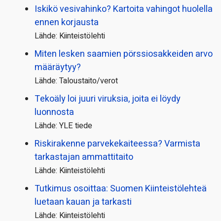
Iskikö vesivahinko? Kartoita vahingot huolella
ennen korjausta
Lähde: Kiinteistölehti
Miten lesken saamien pörssi­osakkeiden arvo
määräytyy?
Lähde: Taloustaito/verot
Tekoäly loi juuri viruksia, joita ei löydy
luonnosta
Lähde: YLE tiede
Riskirakenne parvekekaiteessa? Varmista
tarkastajan ammattitaito
Lähde: Kiinteistölehti
Tutkimus osoittaa: Suomen Kiinteistölehteä
luetaan kauan ja tarkasti
Lähde: Kiinteistölehti