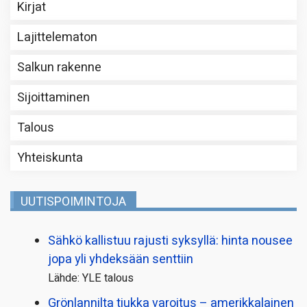
Kirjat
Lajittelematon
Salkun rakenne
Sijoittaminen
Talous
Yhteiskunta
UUTISPOIMINTOJA
Sähkö kallistuu rajusti syksyllä: hinta nousee
jopa yli yhdeksään senttiin
Lähde: YLE talous
Grönlannilta tiukka varoitus – amerikkalainen