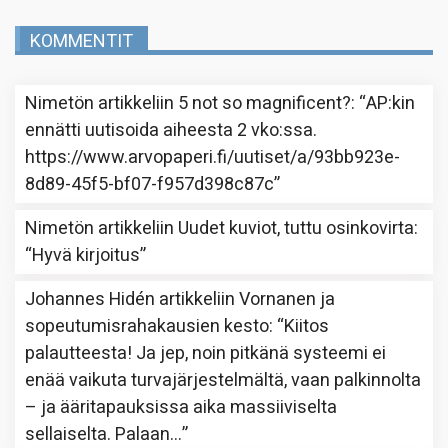
KOMMENTIT
Nimetön
artikkeliin
5 not so magnificent?
: “
AP:kin
ennätti uutisoida aiheesta 2 vko:ssa.
https://www.arvopaperi.fi/uutiset/a/93bb923e-
8d89-45f5-bf07-f957d398c87c
”
Nimetön
artikkeliin
Uudet kuviot, tuttu osinkovirta
:
“
Hyvä kirjoitus
”
Johannes Hidén
artikkeliin
Vornanen ja
sopeutumisrahakausien kesto
: “
Kiitos
palautteesta! Ja jep, noin pitkänä systeemi ei
enää vaikuta turvajärjestelmältä, vaan palkinnolta
– ja ääritapauksissa aika massiiviselta
sellaiselta. Palaan…
”