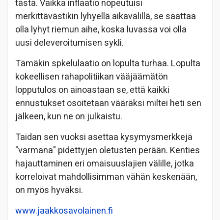
tästä. Vaikka inflaatio nopeutuisi
merkittävästikin lyhyellä aikavälillä, se saattaa
olla lyhyt riemun aihe, koska luvassa voi olla
uusi deleveroitumisen sykli.
Tämäkin spkelulaatio on lopulta turhaa. Lopulta
kokeellisen rahapolitiikan vääjäämätön
lopputulos on ainoastaan se, että kaikki
ennustukset osoitetaan vääräksi miltei heti sen
jälkeen, kun ne on julkaistu.
Taidan sen vuoksi asettaa kysymysmerkkejä
"varmana" pidettyjen oletusten perään. Kenties
hajauttaminen eri omaisuuslajien välille, jotka
korreloivat mahdollisimman vähän keskenään,
on myös hyväksi.
www.jaakkosavolainen.fi