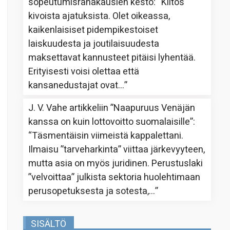
sopeutumisrahakausien kesto
: “
Kiitos
kivoista ajatuksista. Olet oikeassa,
kaikenlaisiset pidempikestoiset
laiskuudesta ja joutilaisuudesta
maksettavat kannusteet pitäisi lyhentää.
Erityisesti voisi olettaa että
kansanedustajat ovat…
”
J. V. Vahe
artikkeliin
”Naapuruus Venäjän
kanssa on kuin lottovoitto suomalaisille”
:
“
Täsmentäisin viimeistä kappalettani.
Ilmaisu ”tarveharkinta” viittaa järkevyyteen,
mutta asia on myös juridinen. Perustuslaki
”velvoittaa” julkista sektoria huolehtimaan
perusopetuksesta ja sotesta,…
”
SISÄLTÖ