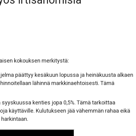
yös irtisanomisia
taisen kokouksen merkitystä:
ohjelma päättyy kesäkuun lopussa ja heinäkuusta alkaen
) hinnoitellaan lähinnä markkinaehtoisesti. Tämä
a syyskuussa kenties jopa 0,5%. Tämä tarkoittaa
ttoja käyttäville. Kulutukseen jää vähemmän rahaa eikä
 harkintaan.