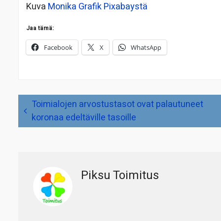
Kuva
Monika Grafik
Pixabaystä
Jaa tämä:
Facebook
X
WhatsApp
Artikkelien
Toimialojen arvostustasot ovat palautuneet
selaus
koronaa edeltäville tasoille
Piksu Toimitus