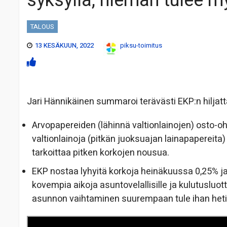
syksyllä, hieman tulee m
TALOUS
13 KESÄKUUN, 2022
piksu-toimitus
Jari Hännikäinen summaroi terävästi EKP:n hiljat
Arvopapereiden (lähinnä valtionlainojen) osto-
valtionlainoja (pitkän juoksuajan lainapapereita
tarkoittaa pitken korkojen nousua.
EKP nostaa lyhyitä korkoja heinäkuussa 0,25% j
kovempia aikoja asuntovelallisille ja kulutusluo
asunnon vaihtaminen suurempaan tule ihan heti