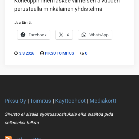
Koneoppiminen laskee viimeisen 5 vuoden
perusteella minkälainen yhdistelmä
Jaa tämä:
Facebook
X
WhatsApp
3.8.2026
PIKSU TOIMITUS
0
Piksu Oy
|
Toimitus
|
Käyttöehdot
|
Mediakortti
Sivusto ei sisällä sijoitussuosituksia eikä sisältöä pidä
sellaiseksi tulkita