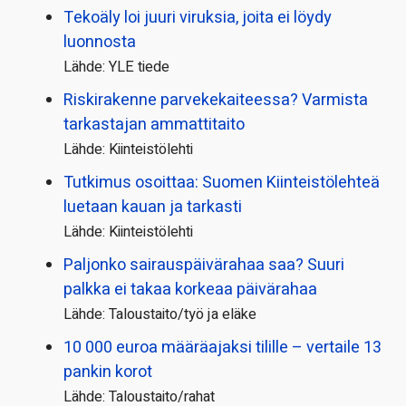
Tekoäly loi juuri viruksia, joita ei löydy
luonnosta
Lähde: YLE tiede
Riskirakenne parvekekaiteessa? Varmista
tarkastajan ammattitaito
Lähde: Kiinteistölehti
Tutkimus osoittaa: Suomen Kiinteistölehteä
luetaan kauan ja tarkasti
Lähde: Kiinteistölehti
Paljonko sairauspäivä­rahaa saa? Suuri
palkka ei takaa korkeaa päivärahaa
Lähde: Taloustaito/työ ja eläke
10 000 euroa määräajaksi tilille – vertaile 13
pankin korot
Lähde: Taloustaito/rahat