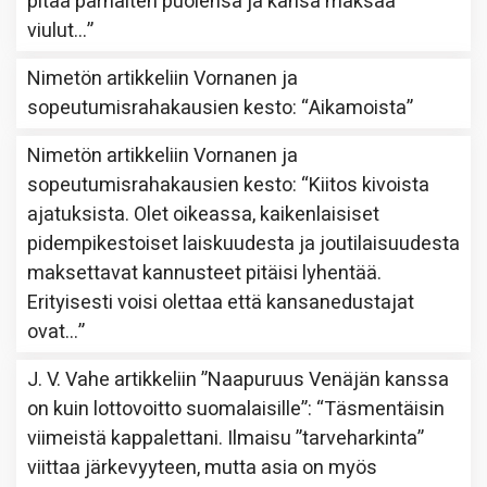
pitää parhaiten puolensa ja kansa maksaa
viulut…
”
Nimetön
artikkeliin
Vornanen ja
sopeutumisrahakausien kesto
: “
Aikamoista
”
Nimetön
artikkeliin
Vornanen ja
sopeutumisrahakausien kesto
: “
Kiitos kivoista
ajatuksista. Olet oikeassa, kaikenlaisiset
pidempikestoiset laiskuudesta ja joutilaisuudesta
maksettavat kannusteet pitäisi lyhentää.
Erityisesti voisi olettaa että kansanedustajat
ovat…
”
J. V. Vahe
artikkeliin
”Naapuruus Venäjän kanssa
on kuin lottovoitto suomalaisille”
: “
Täsmentäisin
viimeistä kappalettani. Ilmaisu ”tarveharkinta”
viittaa järkevyyteen, mutta asia on myös