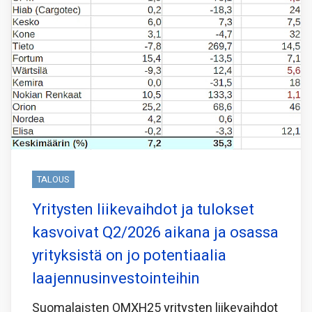
TALOUS
Yritysten liikevaihdot ja tulokset
kasvoivat Q2/2026 aikana ja osassa
yrityksistä on jo potentiaalia
laajennusinvestointeihin
Suomalaisten OMXH25 yritysten liikevaihdot