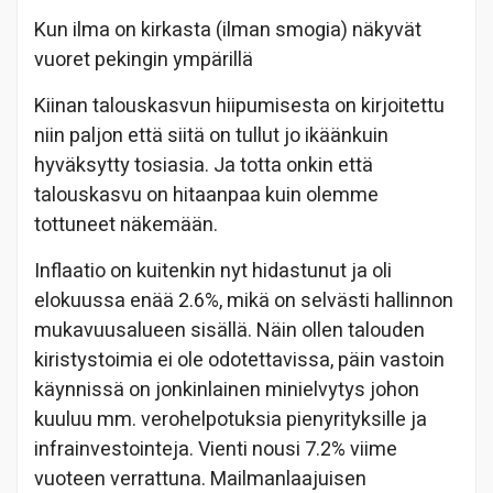
Kun ilma on kirkasta (ilman smogia) näkyvät
vuoret pekingin ympärillä
Kiinan talouskasvun hiipumisesta on kirjoitettu
niin paljon että siitä on tullut jo ikäänkuin
hyväksytty tosiasia. Ja totta onkin että
talouskasvu on hitaanpaa kuin olemme
tottuneet näkemään.
Inflaatio on kuitenkin nyt hidastunut ja oli
elokuussa enää 2.6%, mikä on selvästi hallinnon
mukavuusalueen sisällä. Näin ollen talouden
kiristystoimia ei ole odotettavissa, päin vastoin
käynnissä on jonkinlainen minielvytys johon
kuuluu mm. verohelpotuksia pienyrityksille ja
infrainvestointeja. Vienti nousi 7.2% viime
vuoteen verrattuna. Mailmanlaajuisen