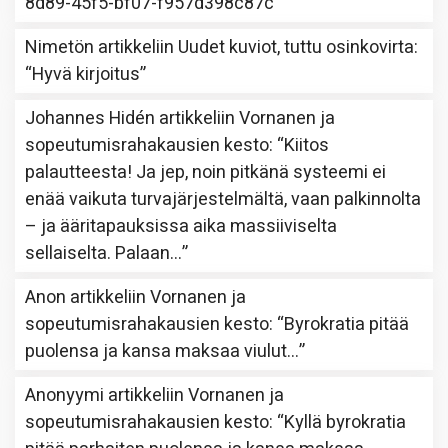
8d89-45f5-bf07-f957d398c87c
”
Nimetön
artikkeliin
Uudet kuviot, tuttu osinkovirta
:
“
Hyvä kirjoitus
”
Johannes Hidén
artikkeliin
Vornanen ja
sopeutumisrahakausien kesto
: “
Kiitos
palautteesta! Ja jep, noin pitkänä systeemi ei
enää vaikuta turvajärjestelmältä, vaan palkinnolta
– ja ääritapauksissa aika massiiviselta
sellaiselta. Palaan…
”
Anon
artikkeliin
Vornanen ja
sopeutumisrahakausien kesto
: “
Byrokratia pitää
puolensa ja kansa maksaa viulut…
”
Anonyymi
artikkeliin
Vornanen ja
sopeutumisrahakausien kesto
: “
Kyllä byrokratia