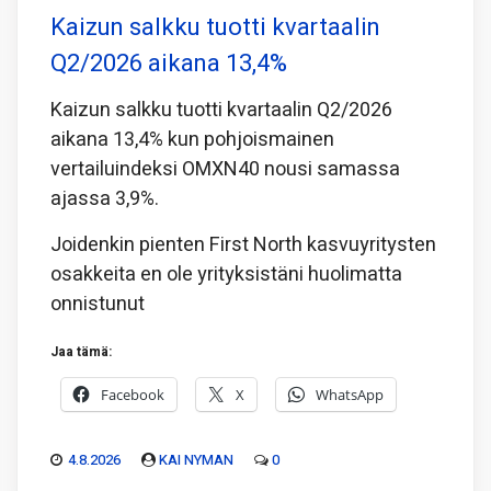
Kaizun salkku tuotti kvartaalin
Q2/2026 aikana 13,4%
Kaizun salkku tuotti kvartaalin Q2/2026
aikana 13,4% kun pohjoismainen
vertailuindeksi OMXN40 nousi samassa
ajassa 3,9%.
Joidenkin pienten First North kasvuyritysten
osakkeita en ole yrityksistäni huolimatta
onnistunut
Jaa tämä:
Facebook
X
WhatsApp
4.8.2026
KAI NYMAN
0