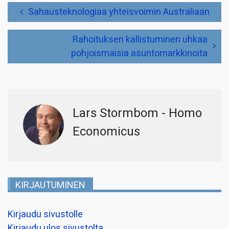
Artikkelien
Sahausteknologiaa yhteisvoimin Australiaan
selaus
Rahoituksen kallistuminen uhkaa
pohjoismaisia asuntomarkkinoita
Lars Stormbom - Homo
Economicus
KIRJAUTUMINEN
Kirjaudu sivustolle
Kirjaudu ulos sivustolta