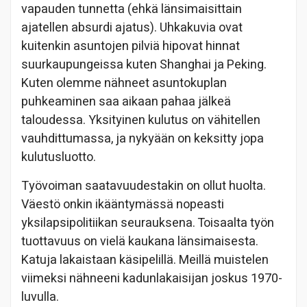
vapauden tunnetta (ehkä länsimaisittain
ajatellen absurdi ajatus). Uhkakuvia ovat
kuitenkin asuntojen pilviä hipovat hinnat
suurkaupungeissa kuten Shanghai ja Peking.
Kuten olemme nähneet asuntokuplan
puhkeaminen saa aikaan pahaa jälkeä
taloudessa. Yksityinen kulutus on vähitellen
vauhdittumassa, ja nykyään on keksitty jopa
kulutusluotto.
Työvoiman saatavuudestakin on ollut huolta.
Väestö onkin ikääntymässä nopeasti
yksilapsipolitiikan seurauksena. Toisaalta työn
tuottavuus on vielä kaukana länsimaisesta.
Katuja lakaistaan käsipelillä. Meillä muistelen
viimeksi nähneeni kadunlakaisijan joskus 1970-
luvulla.