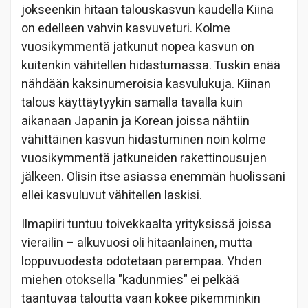
jokseenkin hitaan talouskasvun kaudella Kiina
on edelleen vahvin kasvuveturi. Kolme
vuosikymmentä jatkunut nopea kasvun on
kuitenkin vähitellen hidastumassa. Tuskin enää
nähdään kaksinumeroisia kasvulukuja. Kiinan
talous käyttäytyykin samalla tavalla kuin
aikanaan Japanin ja Korean joissa nähtiin
vähittäinen kasvun hidastuminen noin kolme
vuosikymmentä jatkuneiden rakettinousujen
jälkeen. Olisin itse asiassa enemmän huolissani
ellei kasvuluvut vähitellen laskisi.
Ilmapiiri tuntuu toivekkaalta yrityksissä joissa
vierailin – alkuvuosi oli hitaanlainen, mutta
loppuvuodesta odotetaan parempaa. Yhden
miehen otoksella "kadunmies" ei pelkää
taantuvaa taloutta vaan kokee pikemminkin