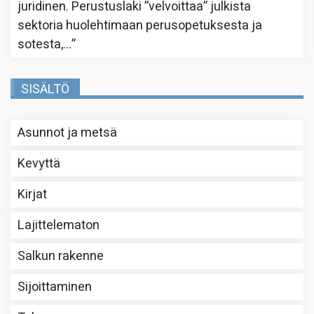
juridinen. Perustuslaki ”velvoittaa” julkista
sektoria huolehtimaan perusopetuksesta ja
sotesta,…
”
SISÄLTÖ
Asunnot ja metsä
Kevyttä
Kirjat
Lajittelematon
Salkun rakenne
Sijoittaminen