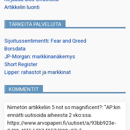
Artikkelin luonti
TÄRKEITÄ PALVELUITA
Sijoitussentimentti: Fear and Greed
Borsdata
JP-Morgan: markkinanäkemys
Short Register
Lipper: rahastot ja markkinat
KOMMENTIT
Nimetön
artikkeliin
5 not so magnificent?
: “
AP:kin
ennätti uutisoida aiheesta 2 vko:ssa.
https://www.arvopaperi.fi/uutiset/a/93bb923e-