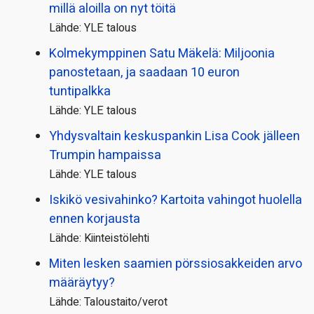
millä aloilla on nyt töitä
Lähde: YLE talous
Kolmekymppinen Satu Mäkelä: Miljoonia
panostetaan, ja saadaan 10 euron
tuntipalkka
Lähde: YLE talous
Yhdysvaltain keskuspankin Lisa Cook jälleen
Trumpin hampaissa
Lähde: YLE talous
Iskikö vesivahinko? Kartoita vahingot huolella
ennen korjausta
Lähde: Kiinteistölehti
Miten lesken saamien pörssi­osakkeiden arvo
määräytyy?
Lähde: Taloustaito/verot