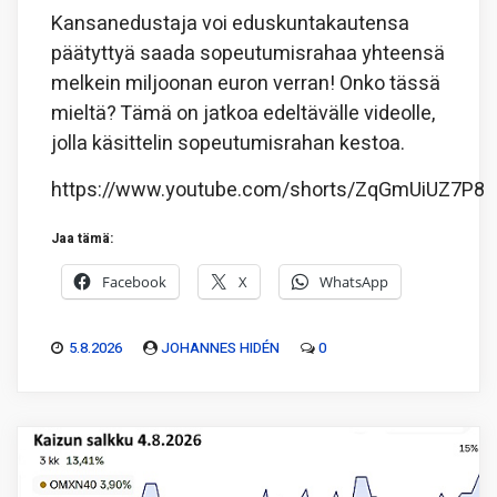
Kansanedustaja voi eduskuntakautensa
päätyttyä saada sopeutumisrahaa yhteensä
melkein miljoonan euron verran! Onko tässä
mieltä? Tämä on jatkoa edeltävälle videolle,
jolla käsittelin sopeutumisrahan kestoa.
https://www.youtube.com/shorts/ZqGmUiUZ7P8
Jaa tämä:
Facebook
X
WhatsApp
5.8.2026
JOHANNES HIDÉN
0