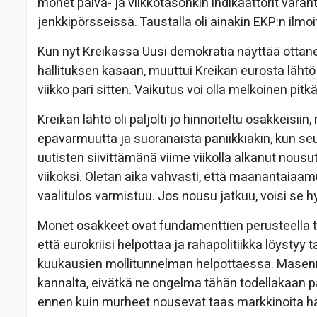
monet päivä- ja viikkotasonkin indikaattorit väräh
jenkkipörsseissä. Taustalla oli ainakin EKP:n ilm
Kun nyt Kreikassa Uusi demokratia näyttää ottane
hallituksen kasaan, muuttui Kreikan eurosta läh
viikko pari sitten. Vaikutus voi olla melkoinen pi
Kreikan lähtö oli paljolti jo hinnoiteltu osakkeisiin
epävarmuutta ja suoranaista paniikkiakin, kun seur
uutisten siivittämänä viime viikolla alkanut nousu
viikoksi. Oletan aika vahvasti, että maanantaiaamu
vaalitulos varmistuu. Jos nousu jatkuu, voisi se 
Monet osakkeet ovat fundamenttien perusteella tod
että eurokriisi helpottaa ja rahapolitiikka löystyy t
kuukausien mollitunnelman helpottaessa. Masennus 
kannalta, eivätkä ne ongelma tähän todellakaan pä
ennen kuin murheet nousevat taas markkinoita ha