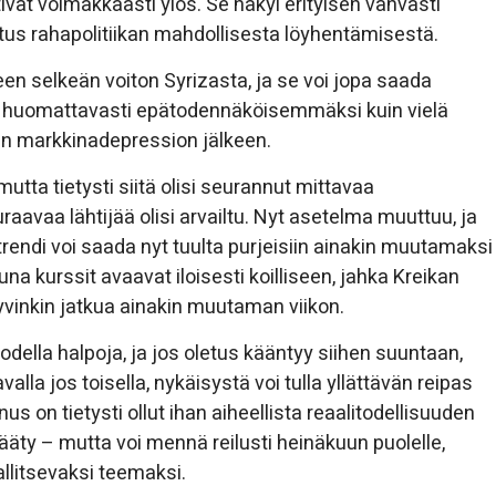
tivät voimakkaasti ylös. Se näkyi erityisen vahvasti
oitus rahapolitiikan mahdollisesta löyhentämisestä.
en selkeän voiton Syrizasta, ja se voi jopa saada
tö huomattavasti epätodennäköisemmäksi kuin vielä
tkän markkinadepression jälkeen.
, mutta tietysti siitä olisi seurannut mittavaa
aavaa lähtijää olisi arvailtu. Nyt asetelma muuttuu, ja
trendi voi saada nyt tuulta purjeisiin ainakin muutamaksi
na kurssit avaavat iloisesti koilliseen, jahka Kreikan
hyvinkin jatkua ainakin muutaman viikon.
ella halpoja, ja jos oletus kääntyy siihen suuntaan,
avalla jos toisella, nykäisystä voi tulla yllättävän reipas
on tietysti ollut ihan aiheellista reaalitodellisuuden
äty – mutta voi mennä reilusti heinäkuun puolelle,
llitsevaksi teemaksi.