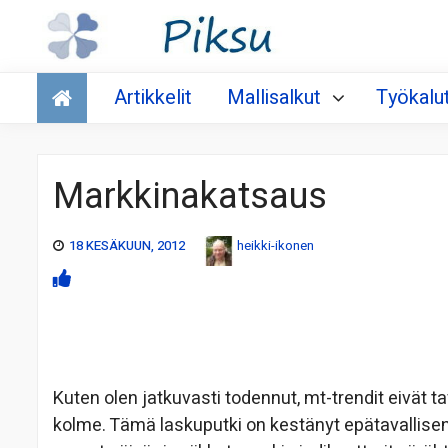
Talous
Artikkelit
Mallisalkut
Työkalu
Markkinakatsaus
18 KESÄKUUN, 2012
heikki-ikonen
Kuten olen jatkuvasti todennut, mt-trendit eivät t
kolme. Tämä laskuputki on kestänyt epätavallisen