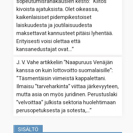
sopeutumisrahakausien kesto
: “
Kiitos
kivoista ajatuksista. Olet oikeassa,
kaikenlaisiset pidempikestoiset
laiskuudesta ja joutilaisuudesta
maksettavat kannusteet pitäisi lyhentää.
Erityisesti voisi olettaa että
kansanedustajat ovat…
”
J. V. Vahe
artikkeliin
”Naapuruus Venäjän
kanssa on kuin lottovoitto suomalaisille”
:
“
Täsmentäisin viimeistä kappalettani.
Ilmaisu ”tarveharkinta” viittaa järkevyyteen,
mutta asia on myös juridinen. Perustuslaki
”velvoittaa” julkista sektoria huolehtimaan
perusopetuksesta ja sotesta,…
”
SISÄLTÖ