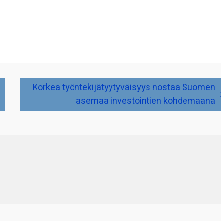
Korkea työntekijätyytyväisyys nostaa Suomen
asemaa investointien kohdemaana