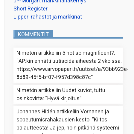
JP-Morgan: markkinanäkemys
Short Register
Lipper: rahastot ja markkinat
KOMMENTIT
Nimetön
artikkeliin
5 not so magnificent?
:
“
AP:kin ennätti uutisoida aiheesta 2 vko:ssa.
https://www.arvopaperi.fi/uutiset/a/93bb923e-
8d89-45f5-bf07-f957d398c87c
”
Nimetön
artikkeliin
Uudet kuviot, tuttu
osinkovirta
: “
Hyvä kirjoitus
”
Johannes Hidén
artikkeliin
Vornanen ja
sopeutumisrahakausien kesto
: “
Kiitos
palautteesta! Ja jep, noin pitkänä systeemi