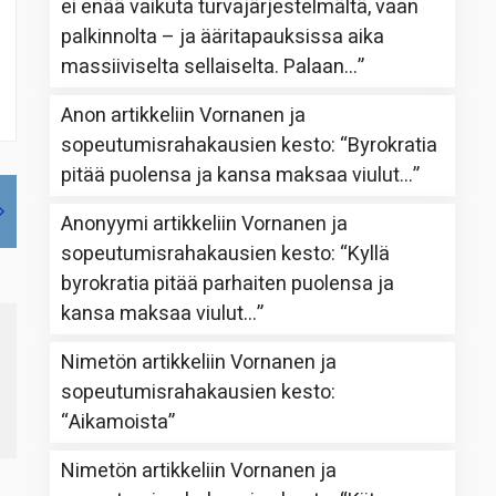
ei enää vaikuta turvajärjestelmältä, vaan
palkinnolta – ja ääritapauksissa aika
massiiviselta sellaiselta. Palaan…
”
Anon
artikkeliin
Vornanen ja
sopeutumisrahakausien kesto
: “
Byrokratia
pitää puolensa ja kansa maksaa viulut…
”
Anonyymi
artikkeliin
Vornanen ja
sopeutumisrahakausien kesto
: “
Kyllä
byrokratia pitää parhaiten puolensa ja
kansa maksaa viulut…
”
Nimetön
artikkeliin
Vornanen ja
sopeutumisrahakausien kesto
:
“
Aikamoista
”
Nimetön
artikkeliin
Vornanen ja