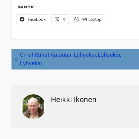
Jaa tämä:
Facebook
X
WhatsApp
Artikkelien
Omat Rahat Katsaus: Lyhyeksi, Lyhyeksi,
selaus
Lyhyeksi.
Heikki Ikonen