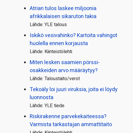
Atrian tulos laskee miljoonia
afrikkalaisen sikaruton takia
Lähde: YLE talous
Iskikö vesivahinko? Kartoita vahingot
huolella ennen korjausta
Lähde: Kiinteistölehti
Miten lesken saamien pörssi­
osakkeiden arvo määräytyy?
Lähde: Taloustaito/verot
Tekoäly loi juuri viruksia, joita ei löydy
luonnosta
Lähde: YLE tiede
Riskirakenne parvekekaiteessa?
Varmista tarkastajan ammattitaito
Lähde: Kiinteistölehti