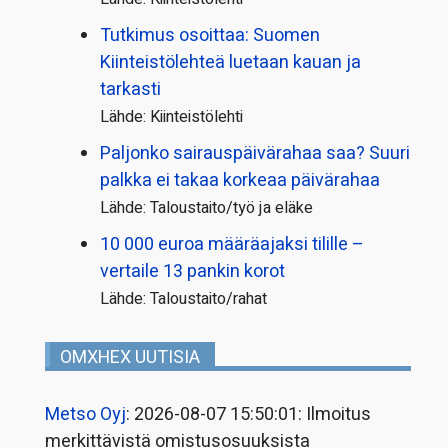
Tutkimus osoittaa: Suomen
Kiinteistölehteä luetaan kauan ja
tarkasti
Lähde: Kiinteistölehti
Paljonko sairauspäivä­rahaa saa? Suuri
palkka ei takaa korkeaa päivärahaa
Lähde: Taloustaito/työ ja eläke
10 000 euroa määräajaksi tilille –
vertaile 13 pankin korot
Lähde: Taloustaito/rahat
OMXHEX UUTISIA
Metso Oyj
: 2026-08-07 15:50:01: Ilmoitus
merkittävistä omistusosuuksista