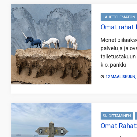
LAJITTELEMATON
Omat rahat 
Monet piilaakso
palveluja ja ov
talletustakuun 
k.o. pankki
12 MAALISKUUN,
SIJOITTAMINEN
Omat Rahat: