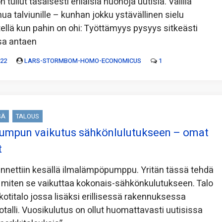
 tullut tasaisesti erilaisia huonoja uutisia. Välillä
inua talviunille – kunhan jokku ystävällinen sielu
tellä kun pahin on ohi: Työttämyys pysyys sitkeästi
sa antaen
022
LARS-STORMBOM-HOMO-ECONOMICUS
1
SÄ
TALOUS
umpun vaikutus sähkönlulutukseen – omat
t
nettiin kesällä ilmalämpöpumppu. Yritän tässä tehdä
 miten se vaikuttaa kokonais-sähkönkulutukseen. Talo
otitalo jossa lisäksi erillisessä rakennuksessa
talli. Vuosikulutus on ollut huomattavasti uutisissa