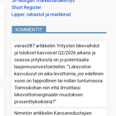
JP-Morgan: markkinanäkemys
Short Register
Lipper: rahastot ja markkinat
KOMMENTIT
vieras087
artikkeliin
Yritysten liikevaihdot
ja tulokset kasvoivat Q2/2026 aikana ja
osassa yrityksistä on jo potentiaalia
laajennusinvestointeihin
: “
Liikevoiton
kasvuluvut on aika levottomia, jos edellinen
vuosi on tappiollinen tai nollan tuntumassa.
Toimisikohan niin että ilmoittaisi
liikevoittomarginaalin muutoksen
prosenttiyksiköinä?
”
Nimetön
artikkeliin
Kansanedustajien