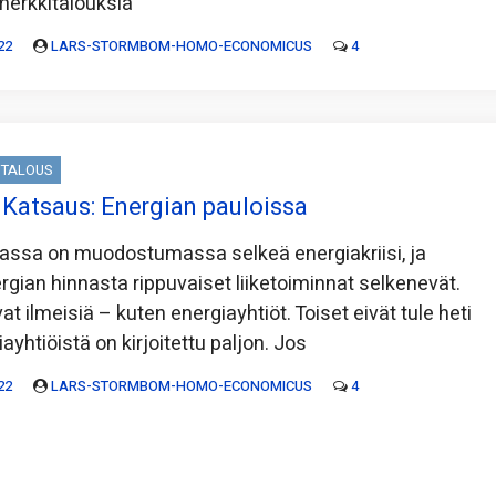
merkkitalouksia”
22
LARS-STORMBOM-HOMO-ECONOMICUS
4
TALOUS
Katsaus: Energian pauloissa
assa on muodostumassa selkeä energiakriisi, ja
rgian hinnasta rippuvaiset liiketoiminnat selkenevät.
vat ilmeisiä – kuten energiayhtiöt. Toiset eivät tule heti
ayhtiöistä on kirjoitettu paljon. Jos
22
LARS-STORMBOM-HOMO-ECONOMICUS
4