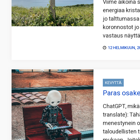
Viime aikoina 
energiaa krista
jo talttumassa
koronnostot j
vastaus näyttä
12 HELMIKUUN, 2
KEVYTTÄ
Paras osake
ChatGPT, mikä 
translate): Täh
menestynein os
taloudellisten 