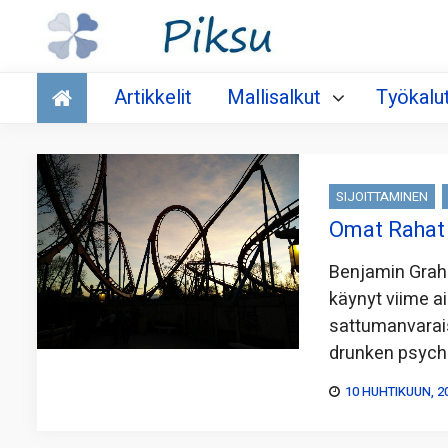
Talous
Artikkelit
Mallisalkut
Työkalu
SIJOITTAMINEN
Omat Rahat 
Benjamin Grah
käynyt viime a
sattumanvaraisi
drunken psych
10 HUHTIKUUN, 2