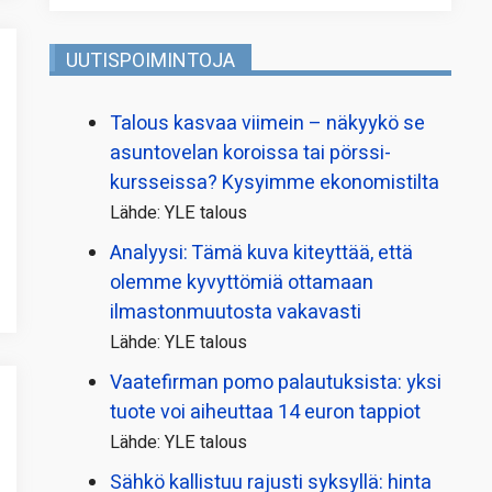
UUTISPOIMINTOJA
Talous kasvaa viimein – näkyykö se
asuntovelan koroissa tai pörssi­
kursseissa? Kysyimme ekonomistilta
Lähde: YLE talous
Analyysi: Tämä kuva kiteyttää, että
olemme kyvyttömiä ottamaan
ilmaston­muutosta vakavasti
Lähde: YLE talous
Vaatefirman pomo palautuksista: yksi
tuote voi aiheuttaa 14 euron tappiot
Lähde: YLE talous
Sähkö kallistuu rajusti syksyllä: hinta