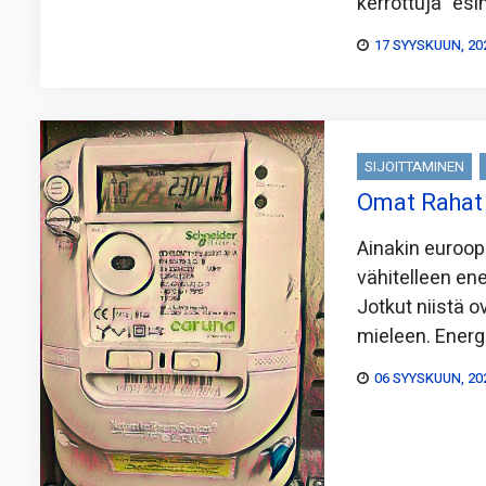
kerrottuja ”esi
17 SYYSKUUN, 20
SIJOITTAMINEN
Omat Rahat 
Ainakin euroop
vähitelleen ene
Jotkut niistä o
mieleen. Energi
06 SYYSKUUN, 20