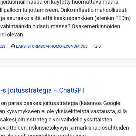
sijoitusmailmassa on käytetty huomattava määrä
llipalloon tuijottamiseen. Onko inflaatio mahdollisesti
 ja seuraako siitä, että keskuspankkien (etenkin FED:n)
o vähintäänkin hidastumassa? Osakemerkinnöiden
isi olevan
023
LARS-STORMBOM-HOMO-ECONOMICUS
0
-sijoitusstrategia – ChatGPT
on paras osakesijoitusstrategia (käännös Google
än kysymykseen ei ole yksiselitteistä vastausta, sillä
akesijoitusstrategia voi vaihdella yksittäisten
tavoitteiden, riskinsietokyvyn ja markkinaolosuhteiden