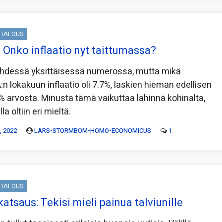
TALOUS
 Onko inflaatio nyt taittumassa?
yhdessä yksittäisessä numerossa, mutta mikä
n lokakuun inflaatio oli 7.7%, laskien hieman edellisen
 arvosta. Minusta tämä vaikuttaa lähinnä kohinalta,
a oltiin eri mieltä.
 2022
LARS-STORMBOM-HOMO-ECONOMICUS
1
TALOUS
atsaus: Tekisi mieli painua talviunille