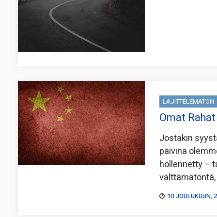
LAJITTELEMATON
Omat Rahat K
Jostakin syystä
päivinä olemme
höllennetty – t
välttämätöntä,
10 JOULUKUUN, 