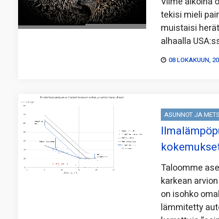
Viime aikoina on
tekisi mieli pa
muistaisi herä
alhaalla USA:s
08 LOKAKUUN, 2
ASUNNOT JA MET
Ilmalämpöp
kokemukse
Taloomme asen
karkean arvion
on isohko omak
lämmitetty auto