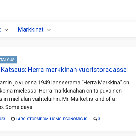
t
Markkinat
TALOUS
Katsaus: Herra markkinan vuoristoradassa
amin jo vuonna 1949 lanseerama ”Herra Markkina” on
ikoina mielessä. Herra markkinahan on taipuvainen
in mielialan vaihteluihin. Mr. Market is kind of a
o. Some days
023
LARS-STORMBOM-HOMO-ECONOMICUS
3