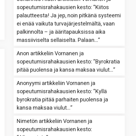
sopeutumisrahakausien kesto
: “
Kiitos
palautteesta! Ja jep, noin pitkänä systeemi
ei enää vaikuta turvajärjestelmältä, vaan
palkinnolta – ja ääritapauksissa aika
massiiviselta sellaiselta. Palaan…
”
Anon
artikkeliin
Vornanen ja
sopeutumisrahakausien kesto
: “
Byrokratia
pitää puolensa ja kansa maksaa viulut…
”
Anonyymi
artikkeliin
Vornanen ja
sopeutumisrahakausien kesto
: “
Kyllä
byrokratia pitää parhaiten puolensa ja
kansa maksaa viulut…
”
Nimetön
artikkeliin
Vornanen ja
sopeutumisrahakausien kesto
: