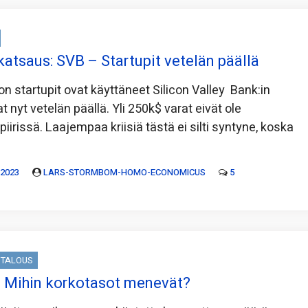
katsaus: SVB – Startupit vetelän päällä
n startupit ovat käyttäneet Silicon Valley Bank:in
at nyt vetelän päällä. Yli 250k$ varat eivät ole
piirissä. Laajempaa kriisiä tästä ei silti syntyne, koska
 2023
LARS-STORMBOM-HOMO-ECONOMICUS
5
TALOUS
 Mihin korkotasot menevät?