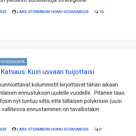
n yleisesti suositeltuja strategioita
2023
LARS-STORMBOM-HOMO-ECONOMICUS
10
YHTEISKUNTA
Katsaus: Kuin usvaan tuijottaisi
kunnioittavat kolumnistit kirjoittavat tähän aikaan
nlaisen ennustuksen uudelle vuodelle. Pitänee taas
 Tosin nyt tuntuu siltä, että tällaisen polykriisin (uusi
 vallitessa ennustaminen on tavallistakin
2023
LARS-STORMBOM-HOMO-ECONOMICUS
0