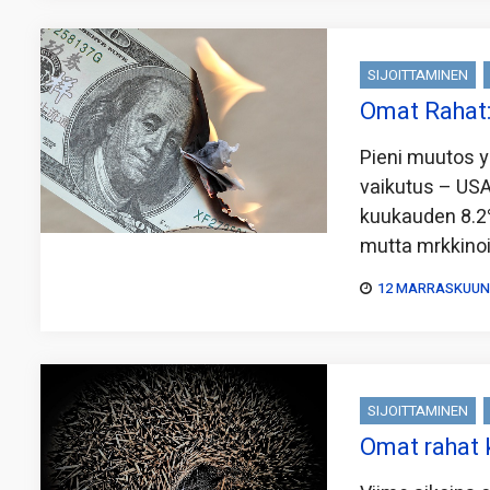
SIJOITTAMINEN
Omat Rahat:
Pieni muutos 
vaikutus – USA:
kuukauden 8.2%
mutta mrkkinoill
12 MARRASKUUN,
SIJOITTAMINEN
Omat rahat k