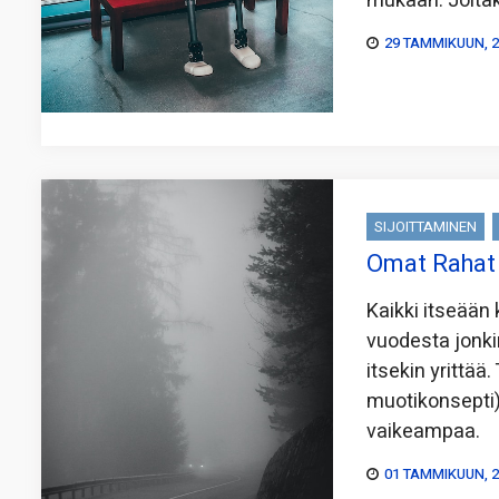
mukaan. Joitaki
29 TAMMIKUUN, 
SIJOITTAMINEN
Omat Rahat 
Kaikki itseään 
vuodesta jonki
itsekin yrittää.
muotikonsepti)
vaikeampaa.
01 TAMMIKUUN, 