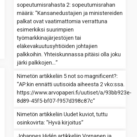
sopeutumisrahasta 2: sopeutumisrahan
määrä
: “
Kansanedustajien ja ministereiden
palkat ovat vaatimattomia verrattuna
esimerkiksi suurimpien
työmarkkinajärjestöjen tai
eläkevakuutusyhtiöiden johtajien
palkkoihin. Yhteiskunnassa pitäisi olla joku
järki palkkojen…
”
Nimetön
artikkeliin
5 not so magnificent?
:
“
AP:kin ennätti uutisoida aiheesta 2 vko:ssa.
https://www.arvopaperi.fi/uutiset/a/93bb923e-
8d89-45f5-bf07-f957d398c87c
”
Nimetön
artikkeliin
Uudet kuviot, tuttu
osinkovirta
: “
Hyvä kirjoitus
”
Johannes Hidén
artikkeliin
Vornanen ja