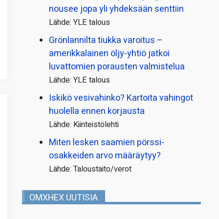
nousee jopa yli yhdeksään senttiin
Lähde: YLE talous
Grönlannilta tiukka varoitus –
amerikkalainen öljy-yhtiö jatkoi
luvattomien porausten valmistelua
Lähde: YLE talous
Iskikö vesivahinko? Kartoita vahingot
huolella ennen korjausta
Lähde: Kiinteistölehti
Miten lesken saamien pörssi­
osakkeiden arvo määräytyy?
Lähde: Taloustaito/verot
OMXHEX UUTISIA