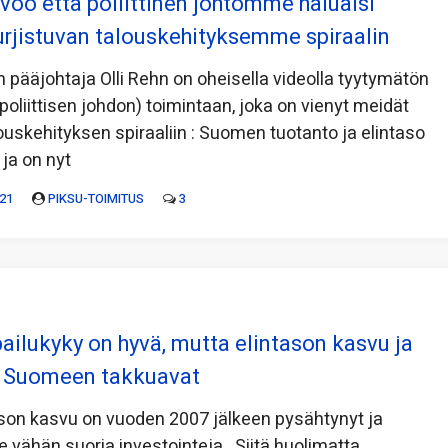
ivoo että poliittinen johtomme haluaisi
urjistuvan talouskehityksemme spiraalin
pääjohtaja Olli Rehn on oheisella videolla tyytymätön
oliittisen johdon) toimintaan, joka on vienyt meidät
ouskehityksen spiraaliin : Suomen tuotanto ja elintaso
ja on nyt
21
PIKSU-TOIMITUS
3
ailukyky on hyvä, mutta elintason kasvu ja
t Suomeen takkuavat
son kasvu on vuoden 2007 jälkeen pysähtynyt ja
vähän suoria investointeja. Siitä huolimatta