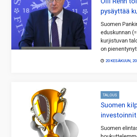
Olli Rehn to
pysäyttää k
Suomen Pankin 
eduskunnan (=p
kurjistuvan tal
on pienentynyt 
20 KESÄKUUN, 20
TALOUS
Suomen kilp
investoinni
Suomen elinta
houkuttelemme 