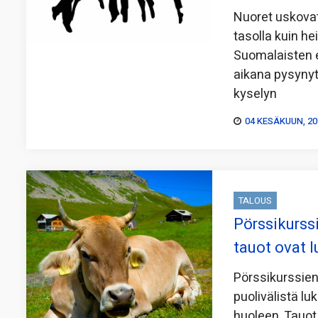
Nuoret uskovat
tasolla kuin he
Suomalaisten 
aikana pysyny
kyselyn
04 KESÄKUUN, 20
TALOUS
Pörssikurss
tauot ovat 
Pörssikurssien
puolivälistä lu
huoleen. Tauot