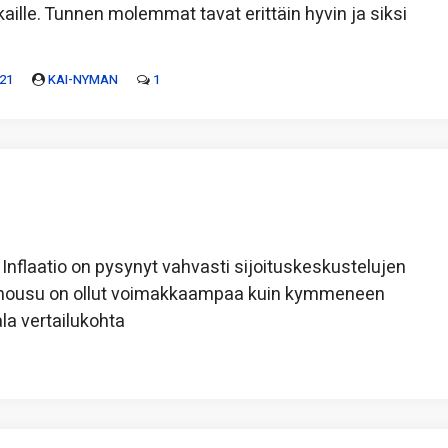
kaille. Tunnen molemmat tavat erittäin hyvin ja siksi
21
KAI-NYMAN
1
 Inflaatio on pysynyt vahvasti sijoituskeskustelujen
jen nousu on ollut voimakkaampaa kuin kymmeneen
la vertailukohta