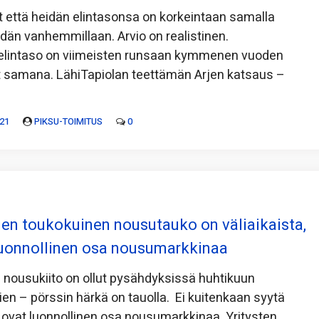
 että heidän elintasonsa on korkeintaan samalla
idän vanhemmillaan. Arvio on realistinen.
elintaso on viimeisten runsaan kymmenen vuoden
t samana. LähiTapiolan teettämän Arjen katsaus –
21
PIKSU-TOIMITUS
0
ien toukokuinen nousutauko on väliaikaista,
luonnollinen osa nousumarkkinaa
 nousukiito on ollut pysähdyksissä huhtikuun
kien – pörssin härkä on tauolla. Ei kuitenkaan syytä
 ovat luonnollinen osa nousumarkkinaa. Yritysten