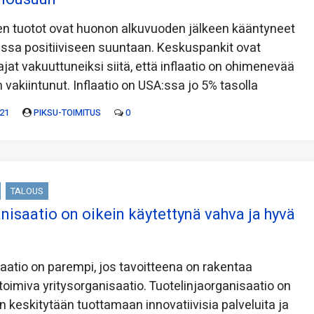
n tuotot ovat huonon alkuvuoden jälkeen kääntyneet
ssa positiiviseen suuntaan. Keskuspankit ovat
ajat vakuuttuneiksi siitä, että inflaatio on ohimenevää
 vakiintunut. Inflaatio on USA:ssa jo 5% tasolla
21
PIKSU-TOIMITUS
0
TALOUS
nisaatio on oikein käytettynä vahva ja hyvä
saatio on parempi, jos tavoitteena on rakentaa
toimiva yritysorganisaatio. Tuotelinjaorganisaatio on
un keskitytään tuottamaan innovatiivisia palveluita ja