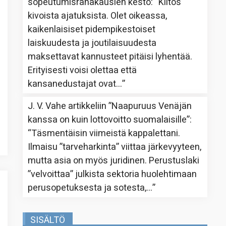
sopeutumisrahakausien kesto
: “
Kiitos
kivoista ajatuksista. Olet oikeassa,
kaikenlaisiset pidempikestoiset
laiskuudesta ja joutilaisuudesta
maksettavat kannusteet pitäisi lyhentää.
Erityisesti voisi olettaa että
kansanedustajat ovat…
”
J. V. Vahe
artikkeliin
”Naapuruus Venäjän
kanssa on kuin lottovoitto suomalaisille”
:
“
Täsmentäisin viimeistä kappalettani.
Ilmaisu ”tarveharkinta” viittaa järkevyyteen,
mutta asia on myös juridinen. Perustuslaki
”velvoittaa” julkista sektoria huolehtimaan
perusopetuksesta ja sotesta,…
”
SISÄLTÖ