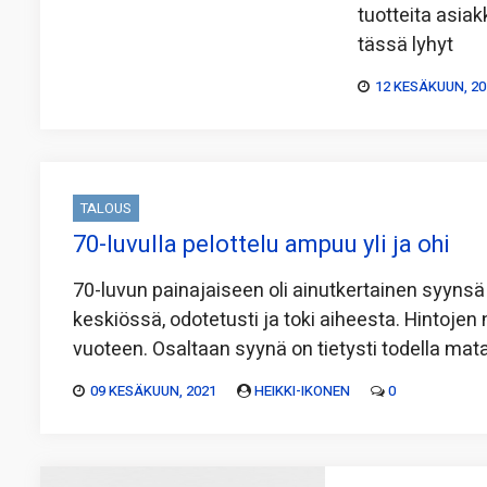
tuotteita asiak
tässä lyhyt
12 KESÄKUUN, 20
TALOUS
70-luvulla pelottelu ampuu yli ja ohi
70-luvun painajaiseen oli ainutkertainen syynsä
keskiössä, odotetusti ja toki aiheesta. Hinto
vuoteen. Osaltaan syynä on tietysti todella mata
09 KESÄKUUN, 2021
HEIKKI-IKONEN
0