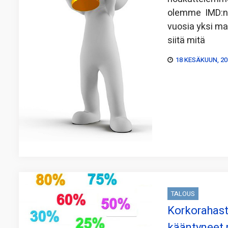
olemme IMD:n k
vuosia yksi maa
siitä mitä
18 KESÄKUUN, 20
TALOUS
Korkorahast
kääntyneet