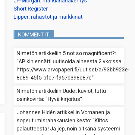
JP-Morgan: markkinanäkemys
Short Register
Lipper: rahastot ja markkinat
KOMMENTIT
Nimetön
artikkeliin
5 not so magnificent?
:
“
AP:kin ennätti uutisoida aiheesta 2 vko:ssa.
https://www.arvopaperi.fi/uutiset/a/93bb923e-
8d89-45f5-bf07-f957d398c87c
”
Nimetön
artikkeliin
Uudet kuviot, tuttu
osinkovirta
: “
Hyvä kirjoitus
”
Johannes Hidén
artikkeliin
Vornanen ja
sopeutumisrahakausien kesto
: “
Kiitos
palautteesta! Ja jep, noin pitkänä systeemi