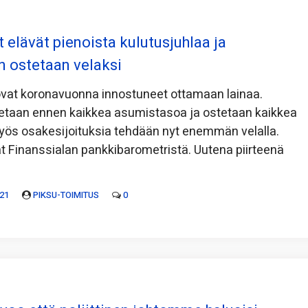
 elävät pienoista kulutusjuhlaa ja
n ostetaan velaksi
ovat koronavuonna innostuneet ottamaan lainaa.
etaan ennen kaikkea asumistasoa ja ostetaan kaikkea
yös osakesijoituksia tehdään nyt enemmän velalla.
ät Finanssialan pankkibarometristä. Uutena piirteenä
21
PIKSU-TOIMITUS
0