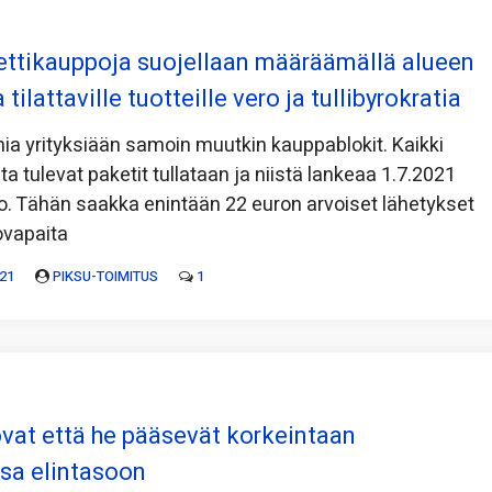
ettikauppoja suojellaan määräämällä alueen
tilattaville tuotteille vero ja tullibyrokratia
ia yrityksiään samoin muutkin kauppablokit. Kaikki
ta tulevat paketit tullataan ja niistä lankeaa 1.7.2021
o. Tähän saakka enintään 22 euron arvoiset lähetykset
ovapaita
21
PIKSU-TOIMITUS
1
vat että he pääsevät korkeintaan
sa elintasoon