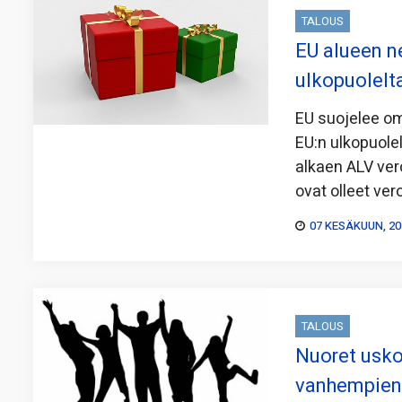
TALOUS
EU alueen n
ulkopuolelta 
EU suojelee om
EU:n ulkopuolel
alkaen ALV ver
ovat olleet ver
07 KESÄKUUN, 20
TALOUS
Nuoret usko
vanhempien