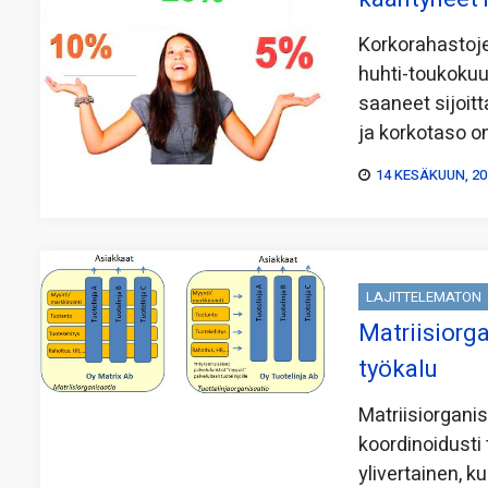
Korkorahastoje
huhti-toukokuu
saaneet sijoitt
ja korkotaso on
14 KESÄKUUN, 20
LAJITTELEMATON
Matriisiorga
työkalu
Matriisiorgani
koordinoidusti 
ylivertainen, k