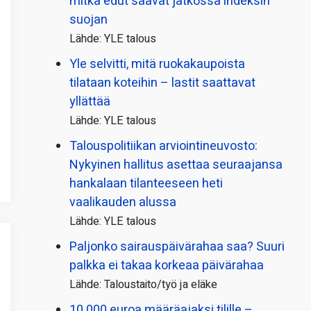
mitkä edut saavat jatkossa indeksin
suojan
Lähde: YLE talous
Yle selvitti, mitä ruokakaupoista
tilataan koteihin – lastit saattavat
yllättää
Lähde: YLE talous
Talous­politiikan arviointi­neuvosto:
Nykyinen hallitus asettaa seuraajansa
hankalaan tilanteeseen heti
vaalikauden alussa
Lähde: YLE talous
Paljonko sairauspäivä­rahaa saa? Suuri
palkka ei takaa korkeaa päivärahaa
Lähde: Taloustaito/työ ja eläke
10 000 euroa määräajaksi tilille –