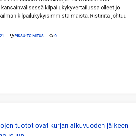
ansainvälisessä kilpailukykyvertailussa olleet jo
ilman kilpailukykyisimmistä maista. Ristiriita johtuu
21
PIKSU-TOIMITUS
0
ojen tuotot ovat kurjan alkuvuoden jälkeen
 nousuun