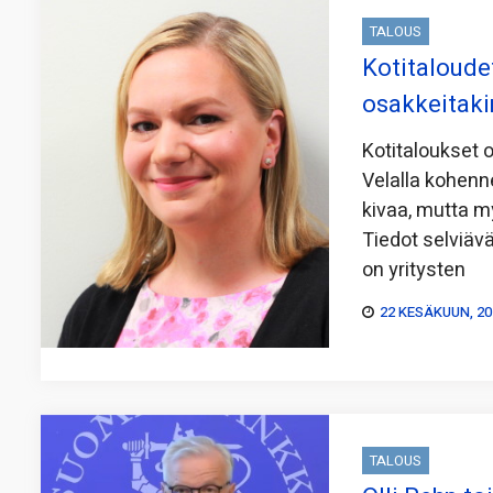
TALOUS
Kotitaloudet
osakkeitaki
Kotitaloukset 
Velalla kohenn
kivaa, mutta m
Tiedot selviäv
on yritysten
22 KESÄKUUN, 20
TALOUS