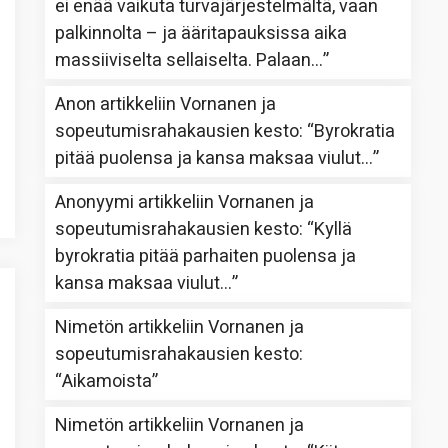
ei enää vaikuta turvajärjestelmältä, vaan
palkinnolta – ja ääritapauksissa aika
massiiviselta sellaiselta. Palaan…
”
Anon
artikkeliin
Vornanen ja
sopeutumisrahakausien kesto
: “
Byrokratia
pitää puolensa ja kansa maksaa viulut…
”
Anonyymi
artikkeliin
Vornanen ja
sopeutumisrahakausien kesto
: “
Kyllä
byrokratia pitää parhaiten puolensa ja
kansa maksaa viulut…
”
Nimetön
artikkeliin
Vornanen ja
sopeutumisrahakausien kesto
:
“
Aikamoista
”
Nimetön
artikkeliin
Vornanen ja