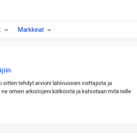
t
Markkinat
jiin
itten tehdyt arvioni lähivuosien voittajista ja
n ne omien arkistojeni kätköistä ja katsotaan mitä niille