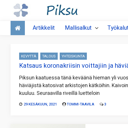
Talous
Artikkelit
Mallisalkut
Työkalu
KEVYTTÄ
TALOUS
YHTEISKUNTA
Katsaus koronakriisin voittajiin ja häviä
Piksun kaatuessa tänä keväänä hieman yli vuosi s
häviäjistä katosivat arkistojen kätköihin. Kaivoi
kuuluu. Seuraavilla riveillä luetteloin
29 KESÄKUUN, 2021
TOMMI-TAAVILA
3