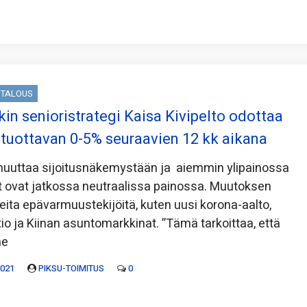
TALOUS
in senioristrategi Kaisa Kivipelto odottaa
tuottavan 0-5% seuraavien 12 kk aikana
uuttaa sijoitusnäkemystään ja aiemmin ylipainossa
t ovat jatkossa neutraalissa painossa. Muutoksen
seita epävarmuustekijöitä, kuten uusi korona-aalto,
atio ja Kiinan asuntomarkkinat. ”Tämä tarkoittaa, että
me
2021
PIKSU-TOIMITUS
0