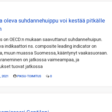
 oleva suhdannehuippu voi kestää pitkälle
n
s on OECD:n mukaan saavuttanut suhdannehuipun.
 indikaattori ns. composite leading indicator on
a, muun muassa Suomessa, kääntynyt vaakasuoraan.
araneminen on jatkossa vaimeampaa, ja
kset tuovat jatkossa
 2021
PIKSU-TOIMITUS
0