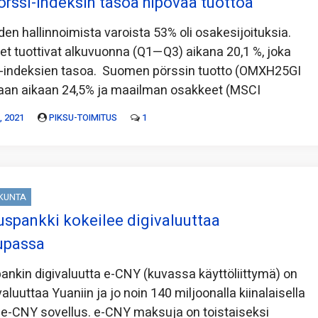
rssi-indeksin tasoa hipovaa tuottoa
en hallinnoimista varoista 53% oli osakesijoituksia.
et tuottivat alkuvuonna (Q1—Q3) aikana 20,1 %, joka
i-indeksien tasoa. Suomen pörssin tuotto (OMXH25GI
maan aikaan 24,5% ja maailman osakkeet (MSCI
 2021
PIKSU-TOIMITUS
1
SKUNTA
uspankki kokeilee digivaluuttaa
upassa
ankin digivaluutta e-CNY (kuvassa käyttöliittymä) on
valuuttaa Yuaniin ja jo noin 140 miljoonalla kiinalaisella
n e-CNY sovellus. e-CNY maksuja on toistaiseksi