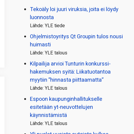
Tekoäly loi juuri viruksia, joita ei löydy
luonnosta
Lähde: YLE tiede
Ohjelmistoyritys Qt Groupin tulos nousi
huimasti
Lähde: YLE talous
Kilpailija arvioi Tunturin konkurssi­
hakemuksen syitä: Liikatuotantoa
myytiin ”hinnasta piittaamatta”
Lähde: YLE talous
Espoon kaupungin­hallitukselle
esitetään yt-neuvottelujen
käynnistämistä
Lähde: YLE talous