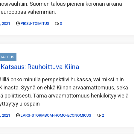
uosivauhtiin. Suomen talous pieneni koronan aikana
a eurooppaa vähemmän,
 2021
PIKSU-TOIMITUS
0
TALOUS
Katsaus: Rauhoittuva Kiina
lillä onko minulla perspektiivi hukassa, vai miksi niin
n Kiinasta. Syynä on ehkä Kiinan arvaamattomuus, sekä
ä poliittisesti. Tämä arvaamattomuus henkilöityy vielä
yttäytyy ulospäin
 2021
LARS-STORMBOM-HOMO-ECONOMICUS
2