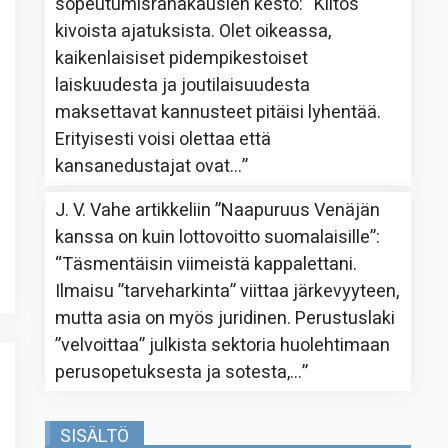
sopeutumisrahakausien kesto
: “
Kiitos
kivoista ajatuksista. Olet oikeassa,
kaikenlaisiset pidempikestoiset
laiskuudesta ja joutilaisuudesta
maksettavat kannusteet pitäisi lyhentää.
Erityisesti voisi olettaa että
kansanedustajat ovat…
”
J. V. Vahe
artikkeliin
”Naapuruus Venäjän
kanssa on kuin lottovoitto suomalaisille”
:
“
Täsmentäisin viimeistä kappalettani.
Ilmaisu ”tarveharkinta” viittaa järkevyyteen,
mutta asia on myös juridinen. Perustuslaki
”velvoittaa” julkista sektoria huolehtimaan
perusopetuksesta ja sotesta,…
”
SISÄLTÖ