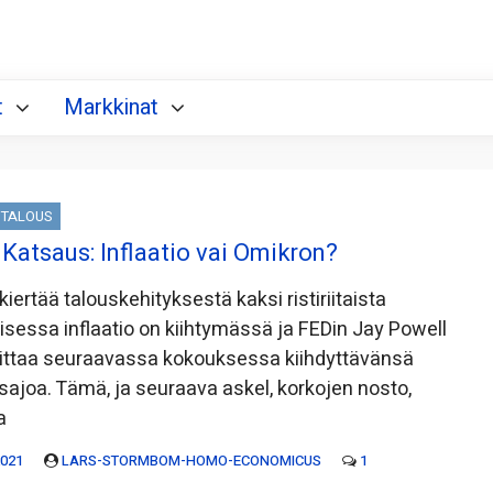
t
Markkinat
TALOUS
Katsaus: Inflaatio vai Omikron?
iertää talouskehityksestä kaksi ristiriitaista
isessa inflaatio on kiihtymässä ja FEDin Jay Powell
oittaa seuraavassa kokouksessa kiihdyttävänsä
asajoa. Tämä, ja seuraava askel, korkojen nosto,
a
2021
LARS-STORMBOM-HOMO-ECONOMICUS
1