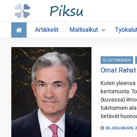
Talous
Artikkelit
Mallisalkut
Työkalu
SIJOITTAMINEN
Omat Rahat 
Kuten yleensä k
kertomusta. To
(kuvassa) ilm
tukitoimien al
tietävät huono
06 JOULUKUUN, 