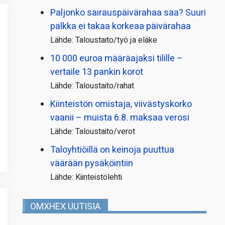
Paljonko sairauspäivä­rahaa saa? Suuri
palkka ei takaa korkeaa päivärahaa
Lähde: Taloustaito/työ ja eläke
10 000 euroa määräajaksi tilille –
vertaile 13 pankin korot
Lähde: Taloustaito/rahat
Kiinteistön omistaja, viivästyskorko
vaanii – muista 6.8. maksaa verosi
Lähde: Taloustaito/verot
Taloyhtiöillä on keinoja puuttua
väärään pysäköintiin
Lähde: Kiinteistölehti
OMXHEX UUTISIA