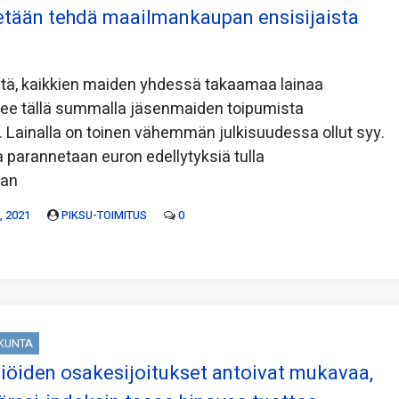
tetään tehdä maailmankaupan ensisijaista
stä, kaikkien maiden yhdessä takaamaa lainaa
kee tällä summalla jäsenmaiden toipumista
ä. Lainalla on toinen vähemmän julkisuudessa ollut syy.
 parannetaan euron edellytyksiä tulla
pan
 2021
PIKSU-TOIMITUS
0
SKUNTA
iöiden osakesijoitukset antoivat mukavaa,