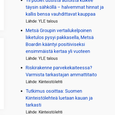
Yli puolet uusista autoista kulkee
täysin sähköllä – halvemmat hinnat ja
kallis bensa vauhdittavat kauppaa
Lähde: YLE talous
Metsä Groupin vertailu­kelpoinen
liiketulos pysyi pakkasella, Metsä
Boardin kääntyi positiiviseksi
ensimmäistä kertaa yli vuoteen
Lähde: YLE talous
Riskirakenne parvekekaiteessa?
Varmista tarkastajan ammattitaito
Lähde: Kiinteistölehti
Tutkimus osoittaa: Suomen
Kiinteistölehteä luetaan kauan ja
tarkasti
Lähde: Kiinteistölehti