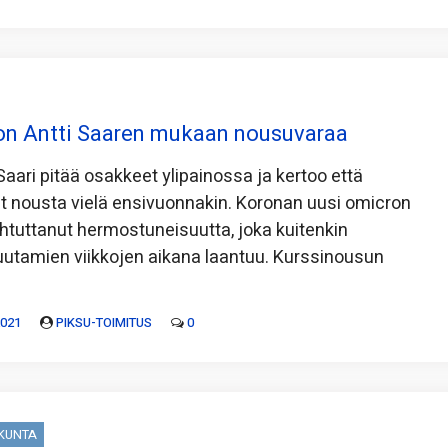
on Antti Saaren mukaan nousuvaraa
aari pitää osakkeet ylipainossa ja kertoo että
t nousta vielä ensivuonnakin. Koronan uusi omicron
tuttanut hermostuneisuutta, joka kuitenkin
utamien viikkojen aikana laantuu. Kurssinousun
2021
PIKSU-TOIMITUS
0
SKUNTA