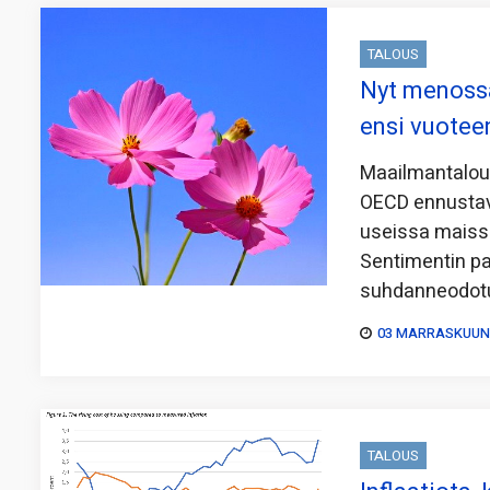
TALOUS
Nyt menossa
ensi vuotee
Maailmantalou
OECD ennustava
useissa maiss
Sentimentin p
suhdanneodotu
03 MARRASKUUN,
TALOUS