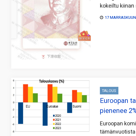
kokeiltu kiina
17 MARRASKUUN,
TALOUS
Euroopan tal
pienenee 2
Euroopan komis
tämänvuotista r