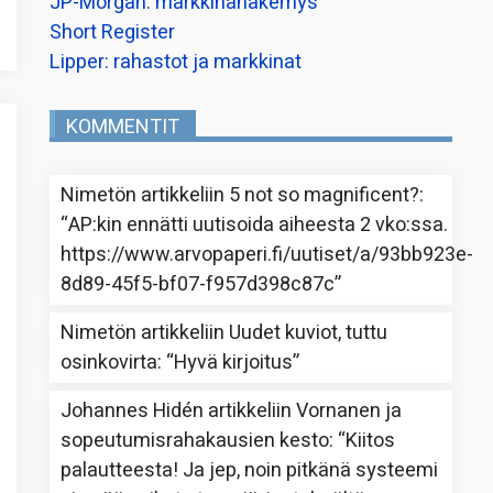
JP-Morgan: markkinanäkemys
Short Register
Lipper: rahastot ja markkinat
KOMMENTIT
Nimetön
artikkeliin
5 not so magnificent?
:
“
AP:kin ennätti uutisoida aiheesta 2 vko:ssa.
https://www.arvopaperi.fi/uutiset/a/93bb923e-
8d89-45f5-bf07-f957d398c87c
”
Nimetön
artikkeliin
Uudet kuviot, tuttu
osinkovirta
: “
Hyvä kirjoitus
”
Johannes Hidén
artikkeliin
Vornanen ja
sopeutumisrahakausien kesto
: “
Kiitos
palautteesta! Ja jep, noin pitkänä systeemi