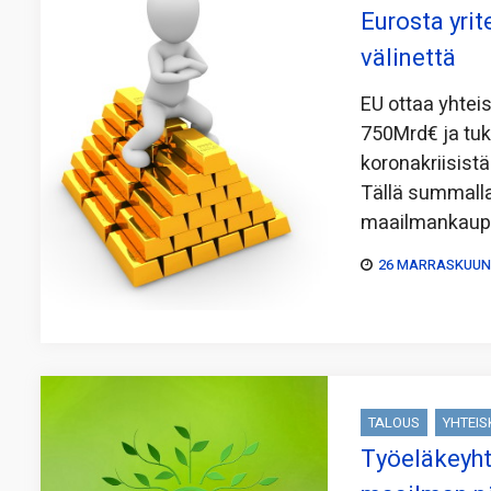
Eurosta yri
välinettä
EU ottaa yhtei
750Mrd€ ja tu
koronakriisist
Tällä summalla
maailmankau
26 MARRASKUUN,
TALOUS
YHTEI
Työeläkeyht