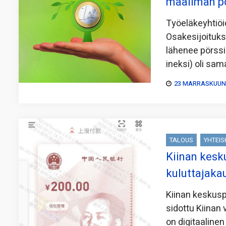
maailman pö
Työeläkeyhtiöid
Osakesijoituks
lähenee pörss
ineksi) oli sa
23 MARRASKUUN,
TALOUS
YHTEI
Kiinan kesk
kuluttajaka
Kiinan keskusp
sidottu Kiinan 
on digitaaline