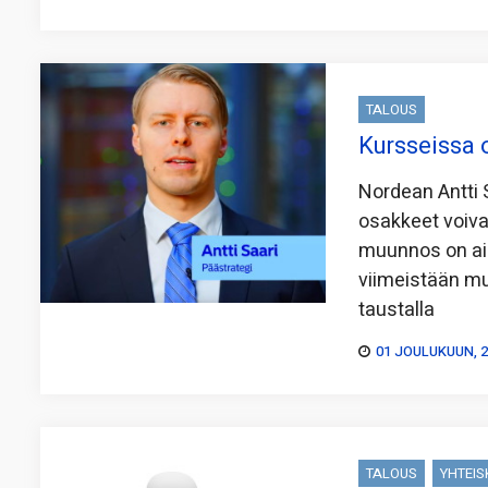
TALOUS
Kursseissa 
Nordean Antti S
osakkeet voiva
muunnos on aih
viimeistään mu
taustalla
01 JOULUKUUN, 
TALOUS
YHTEI