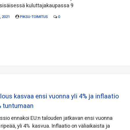
n sisäisessä kuluttajakaupassa 9
 2021
PIKSU-TOIMITUS
0
ous kasvaa ensi vuonna yli 4% ja inflaatio
% tuntumaan
sio ennakoi EU:n talouden jatkavan ensi vuonna
ipeää, yli 4% kasvua. Inflaatio on väliaikaista ja