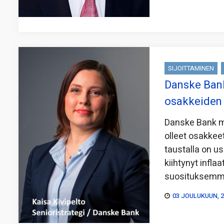
SIJOITTAMINEN
Danske Bank
osakkeiden 
Danske Bank m
olleet osakkee
taustalla on u
kiihtynyt infla
suosituksem
03 JOULUKUUN, 