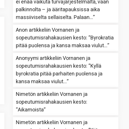
ei enää vaikuta turvajärjestelmältä, vaan
palkinnolta – ja ääritapauksissa aika
massiiviselta sellaiselta. Palaan…
”
Anon
artikkeliin
Vornanen ja
sopeutumisrahakausien kesto
: “
Byrokratia
pitää puolensa ja kansa maksaa viulut…
”
Anonyymi
artikkeliin
Vornanen ja
sopeutumisrahakausien kesto
: “
Kyllä
byrokratia pitää parhaiten puolensa ja
kansa maksaa viulut…
”
Nimetön
artikkeliin
Vornanen ja
sopeutumisrahakausien kesto
:
“
Aikamoista
”
Nimetön
artikkeliin
Vornanen ja