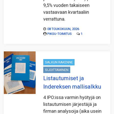
9,5% vuoden takaiseen
vastaavaan kvartaaliin
verrattuna.
08 TOUKOKUUN, 2026
PIKSU-TOIMITUS
1
SALKUN RAKENNE
SIJOITTAMINEN
Listautumiset ja
Indereksen mallisalkku
4 IPO:issa varmin hyötyjä on
listautumisen järjestäjä ja
firman analysoija (aika usein