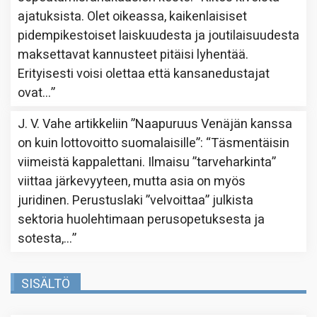
ajatuksista. Olet oikeassa, kaikenlaisiset
pidempikestoiset laiskuudesta ja joutilaisuudesta
maksettavat kannusteet pitäisi lyhentää.
Erityisesti voisi olettaa että kansanedustajat
ovat…
”
J. V. Vahe
artikkeliin
”Naapuruus Venäjän kanssa
on kuin lottovoitto suomalaisille”
: “
Täsmentäisin
viimeistä kappalettani. Ilmaisu ”tarveharkinta”
viittaa järkevyyteen, mutta asia on myös
juridinen. Perustuslaki ”velvoittaa” julkista
sektoria huolehtimaan perusopetuksesta ja
sotesta,…
”
SISÄLTÖ