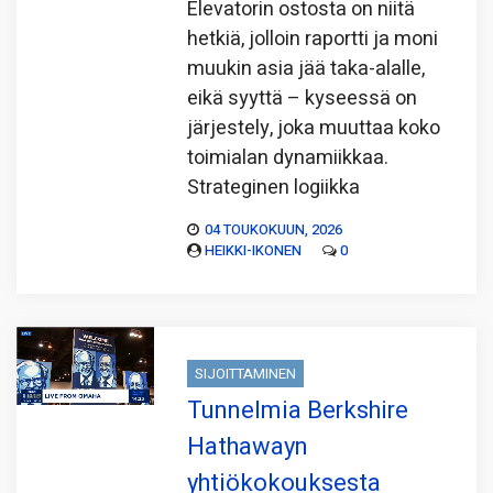
Elevatorin ostosta on niitä
hetkiä, jolloin raportti ja moni
muukin asia jää taka-alalle,
eikä syyttä – kyseessä on
järjestely, joka muuttaa koko
toimialan dynamiikkaa.
Strateginen logiikka
04 TOUKOKUUN, 2026
HEIKKI-IKONEN
0
SIJOITTAMINEN
Tunnelmia Berkshire
Hathawayn
yhtiökokouksesta