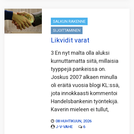
SALKUN RAKENNE
SIJOITTAMINEN
Likvidit varat
3 En nyt malta olla aluksi
kurnuttamatta siitä, millaisia
tyyppejä pankeissa on.
Joskus 2007 alkaen minulla
oli eräitä vuosia blogi KL:ssä,
jota innokkaasti kommentoi
Handelsbankenin työntekijä.
Kaverin mieleen ei tullut,
08 HUHTIKUUN, 2026
J-V-VAHE
6