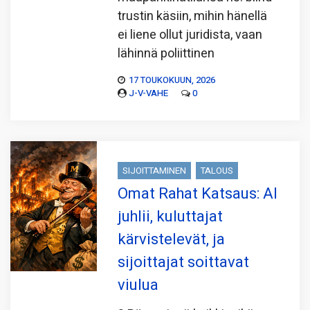
trustin käsiin, mihin hänellä
ei liene ollut juridista, vaan
lähinnä poliittinen
17 TOUKOKUUN, 2026
J-V-VAHE
0
SIJOITTAMINEN
TALOUS
Omat Rahat Katsaus: AI
juhlii, kuluttajat
kärvistelevät, ja
sijoittajat soittavat
viulua