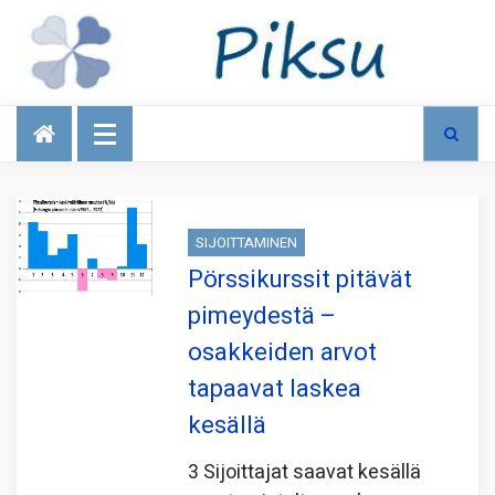
Talous
SIJOITTAMINEN
Pörssikurssit pitävät
pimeydestä –
osakkeiden arvot
tapaavat laskea
kesällä
3 Sijoittajat saavat kesällä