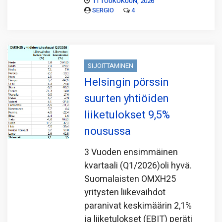
11 TOUKOKUUN, 2026
SERGIO
4
SIJOITTAMINEN
Helsingin pörssin
suurten yhtiöiden
liiketulokset 9,5%
nousussa
3 Vuoden ensimmäinen
kvartaali (Q1/2026)oli hyvä.
Suomalaisten OMXH25
yritysten liikevaihdot
paranivat keskimäärin 2,1%
ja liiketulokset (EBIT) peräti