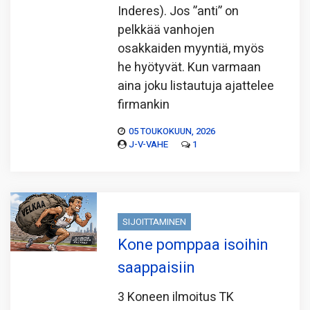
Inderes). Jos ”anti” on
pelkkää vanhojen
osakkaiden myyntiä, myös
he hyötyvät. Kun varmaan
aina joku listautuja ajattelee
firmankin
05 TOUKOKUUN, 2026
J-V-VAHE
1
SIJOITTAMINEN
Kone pomppaa isoihin
saappaisiin
3 Koneen ilmoitus TK