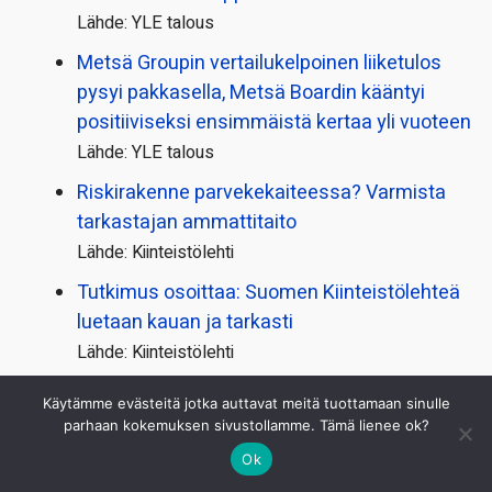
Lähde: YLE talous
Metsä Groupin vertailu­kelpoinen liiketulos
pysyi pakkasella, Metsä Boardin kääntyi
positiiviseksi ensimmäistä kertaa yli vuoteen
Lähde: YLE talous
Riskirakenne parvekekaiteessa? Varmista
tarkastajan ammattitaito
Lähde: Kiinteistölehti
Tutkimus osoittaa: Suomen Kiinteistölehteä
luetaan kauan ja tarkasti
Lähde: Kiinteistölehti
Paljonko sairauspäivä­rahaa saa? Suuri
Käytämme evästeitä jotka auttavat meitä tuottamaan sinulle
palkka ei takaa korkeaa päivärahaa
parhaan kokemuksen sivustollamme. Tämä lienee ok?
Lähde: Taloustaito/työ ja eläke
Ok