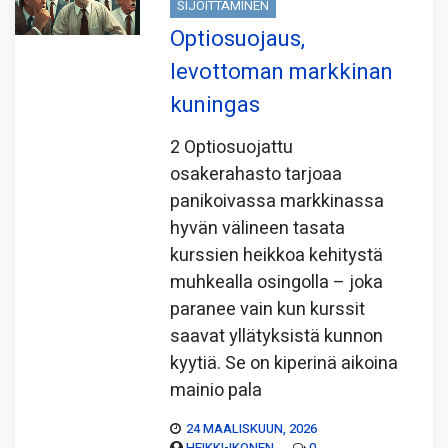
SIJOITTAMINEN
Optiosuojaus,
levottoman markkinan
kuningas
2 Optiosuojattu
osakerahasto tarjoaa
panikoivassa markkinassa
hyvän välineen tasata
kurssien heikkoa kehitystä
muhkealla osingolla – joka
paranee vain kun kurssit
saavat yllätyksistä kunnon
kyytiä. Se on kiperinä aikoina
mainio pala
24 MAALISKUUN, 2026
HEIKKI-IKONEN
0