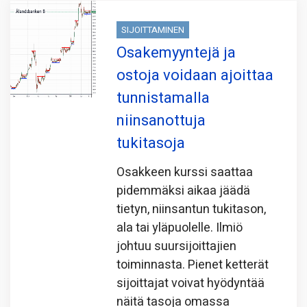
SIJOITTAMINEN
Osakemyyntejä ja
ostoja voidaan ajoittaa
tunnistamalla
niinsanottuja
tukitasoja
Osakkeen kurssi saattaa
pidemmäksi aikaa jäädä
tietyn, niinsantun tukitason,
ala tai yläpuolelle. Ilmiö
johtuu suursijoittajien
toiminnasta. Pienet ketterät
sijoittajat voivat hyödyntää
näitä tasoja omassa