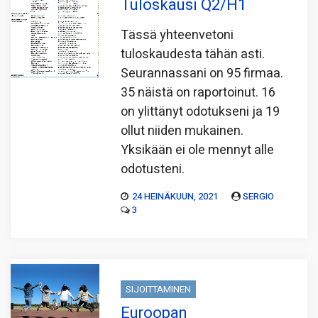
Tuloskausi Q2/H1
Tässä yhteenvetoni
tuloskaudesta tähän asti.
Seurannassani on 95 firmaa.
35 näistä on raportoinut. 16
on ylittänyt odotukseni ja 19
ollut niiden mukainen.
Yksikään ei ole mennyt alle
odotusteni.
24 HEINÄKUUN, 2021
SERGIO
3
SIJOITTAMINEN
Euroopan