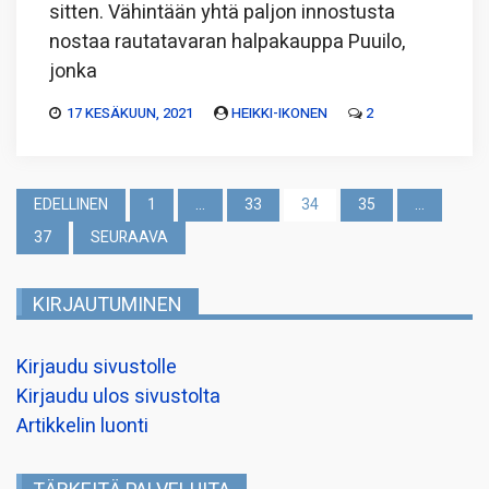
sitten. Vähintään yhtä paljon innostusta
nostaa rautatavaran halpakauppa Puuilo,
jonka
17 KESÄKUUN, 2021
HEIKKI-IKONEN
2
Artikkelien
EDELLINEN
1
…
33
34
35
…
sivutus
37
SEURAAVA
KIRJAUTUMINEN
Kirjaudu sivustolle
Kirjaudu ulos sivustolta
Artikkelin luonti