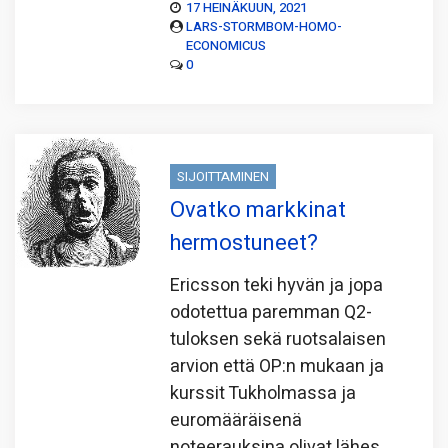
17 HEINÄKUUN, 2021
LARS-STORMBOM-HOMO-
ECONOMICUS
0
SIJOITTAMINEN
Ovatko markkinat
hermostuneet?
Ericsson teki hyvän ja jopa
odotettua paremman Q2-
tuloksen sekä ruotsalaisen
arvion että OP:n mukaan ja
kurssit Tukholmassa ja
euromääräisenä
noteerauksina olivat lähes