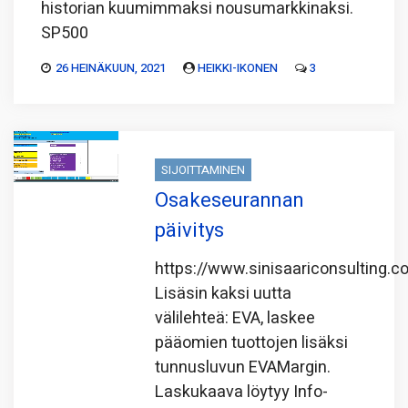
historian kuumimmaksi nousumarkkinaksi.
SP500
26 HEINÄKUUN, 2021
HEIKKI-IKONEN
3
SIJOITTAMINEN
Osakeseurannan
päivitys
https://www.sinisaariconsulting.
Lisäsin kaksi uutta
välilehteä: EVA, laskee
pääomien tuottojen lisäksi
tunnusluvun EVAMargin.
Laskukaava löytyy Info-