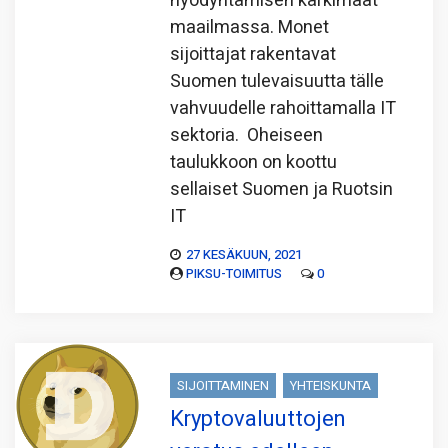
hyödyntämisen kärkimaat
maailmassa. Monet
sijoittajat rakentavat
Suomen tulevaisuutta tälle
vahvuudelle rahoittamalla IT
sektoria. Oheiseen
taulukkoon on koottu
sellaiset Suomen ja Ruotsin
IT
27 KESÄKUUN, 2021
PIKSU-TOIMITUS
0
SIJOITTAMINEN
YHTEISKUNTA
Kryptovaluuttojen