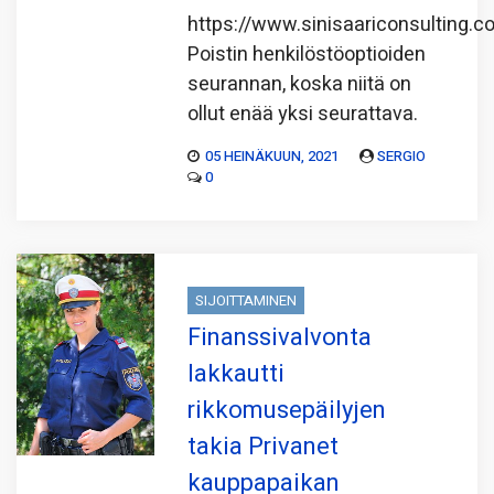
https://www.sinisaariconsulting.
Poistin henkilöstöoptioiden
seurannan, koska niitä on
ollut enää yksi seurattava.
05 HEINÄKUUN, 2021
SERGIO
0
SIJOITTAMINEN
Finanssivalvonta
lakkautti
rikkomusepäilyjen
takia Privanet
kauppapaikan