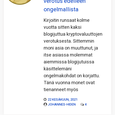
verotus edelleen
ongelmallista
Kirjoitin runsaat kolme
vuotta sitten kaksi
blogijuttua kryptovaluuttojen
verotuksesta. Sittemmin
moni asia on muuttunut, ja
itse asiassa molemmat
aiemmissa blogijutuissa
käsittelemäni
ongelmakohdat on korjattu.
Tänä vuonna monet ovat
tienanneet myös
22 KESÄKUUN, 2021
JOHANNES-HIDEN
4