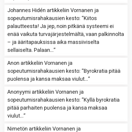
Johannes Hidén
artikkeliin
Vornanen ja
sopeutumisrahakausien kesto
: “
Kiitos
palautteesta! Ja jep, noin pitkänä systeemi ei
enää vaikuta turvajärjestelmältä, vaan palkinnolta
– ja ääritapauksissa aika massiiviselta
sellaiselta. Palaan…
”
Anon
artikkeliin
Vornanen ja
sopeutumisrahakausien kesto
: “
Byrokratia pitää
puolensa ja kansa maksaa viulut…
”
Anonyymi
artikkeliin
Vornanen ja
sopeutumisrahakausien kesto
: “
Kyllä byrokratia
pitää parhaiten puolensa ja kansa maksaa
viulut…
”
Nimetön
artikkeliin
Vornanen ja