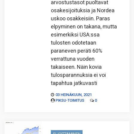
arvostustasot puoltavat
osakesijoituksia ja Nordea
uskoo osakkeisiin. Paras
elpyminen on takana, mutta
esimerkiksi USA:ssa
tulosten odotetaan
paraneven peräti 60%
verrattuna vuoden
takaiseen. Näin kovia
tulosparannuksia ei voi
tapahtua jatkuvasti
03 HEINÄKUUN, 2021
PIKSU-TOIMITUS
0
SIJOITTAMINEN