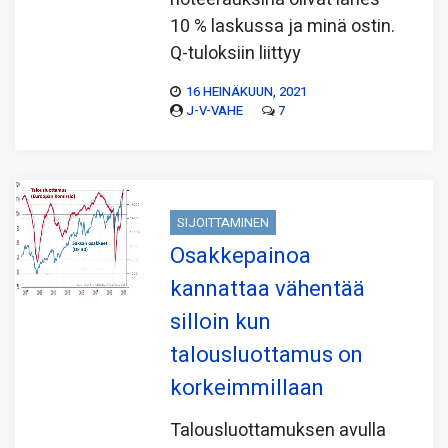
10 % laskussa ja minä ostin.
Q-tuloksiin liittyy
16 HEINÄKUUN, 2021
J-V-VAHE
7
SIJOITTAMINEN
Osakkepainoa
kannattaa vähentää
silloin kun
talousluottamus on
korkeimmillaan
Talousluottamuksen avulla