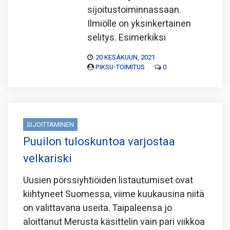
sijoitustoiminnassaan.
Ilmiölle on yksinkertainen
selitys. Esimerkiksi
20 KESÄKUUN, 2021
PIKSU-TOIMITUS
0
SIJOITTAMINEN
Puuilon tuloskuntoa varjostaa
velkariski
Uusien pörssiyhtiöiden listautumiset ovat
kiihtyneet Suomessa, viime kuukausina niitä
on valittavana useita. Taipaleensa jo
aloittanut Merusta käsittelin vain pari viikkoa