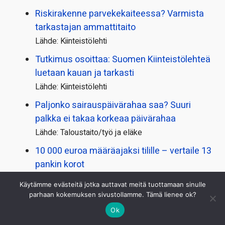
Riskirakenne parvekekaiteessa? Varmista
tarkastajan ammattitaito
Lähde: Kiinteistölehti
Tutkimus osoittaa: Suomen Kiinteistölehteä
luetaan kauan ja tarkasti
Lähde: Kiinteistölehti
Paljonko sairauspäivä­rahaa saa? Suuri
palkka ei takaa korkeaa päivärahaa
Lähde: Taloustaito/työ ja eläke
10 000 euroa määräajaksi tilille – vertaile 13
pankin korot
Lähde: Taloustaito/rahat
Käytämme evästeitä jotka auttavat meitä tuottamaan sinulle
parhaan kokemuksen sivustollamme. Tämä lienee ok?
OMXHEX UUTISIA
Ok