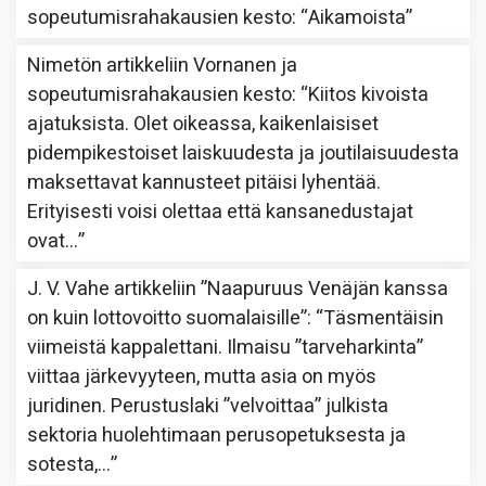
sopeutumisrahakausien kesto
: “
Aikamoista
”
Nimetön
artikkeliin
Vornanen ja
sopeutumisrahakausien kesto
: “
Kiitos kivoista
ajatuksista. Olet oikeassa, kaikenlaisiset
pidempikestoiset laiskuudesta ja joutilaisuudesta
maksettavat kannusteet pitäisi lyhentää.
Erityisesti voisi olettaa että kansanedustajat
ovat…
”
J. V. Vahe
artikkeliin
”Naapuruus Venäjän kanssa
on kuin lottovoitto suomalaisille”
: “
Täsmentäisin
viimeistä kappalettani. Ilmaisu ”tarveharkinta”
viittaa järkevyyteen, mutta asia on myös
juridinen. Perustuslaki ”velvoittaa” julkista
sektoria huolehtimaan perusopetuksesta ja
sotesta,…
”