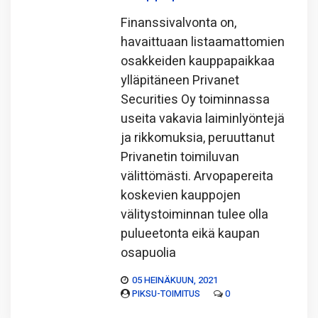
Finanssivalvonta on,
havaittuaan listaamattomien
osakkeiden kauppapaikkaa
ylläpitäneen Privanet
Securities Oy toiminnassa
useita vakavia laiminlyöntejä
ja rikkomuksia, peruuttanut
Privanetin toimiluvan
välittömästi. Arvopapereita
koskevien kauppojen
välitystoiminnan tulee olla
pulueetonta eikä kaupan
osapuolia
05 HEINÄKUUN, 2021
PIKSU-TOIMITUS
0