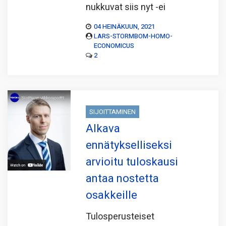
nukkuvat siis nyt -ei
04 HEINÄKUUN, 2021
LARS-STORMBOM-HOMO-
ECONOMICUS
2
SIJOITTAMINEN
Alkava
ennätykselliseksi
arvioitu tuloskausi
antaa nostetta
osakkeille
Tulosperusteiset