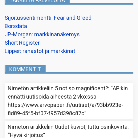
TÄRKEITÄ PALVELUITA
Sijoitussentimentti: Fear and Greed
Borsdata
JP-Morgan: markkinanäkemys
Short Register
Lipper: rahastot ja markkinat
KOMMENTIT
Nimetön
artikkeliin
5 not so magnificent?
: “
AP:kin
ennätti uutisoida aiheesta 2 vko:ssa.
https://www.arvopaperi.fi/uutiset/a/93bb923e-
8d89-45f5-bf07-f957d398c87c
”
Nimetön
artikkeliin
Uudet kuviot, tuttu osinkovirta
:
“
Hyvä kirjoitus
”