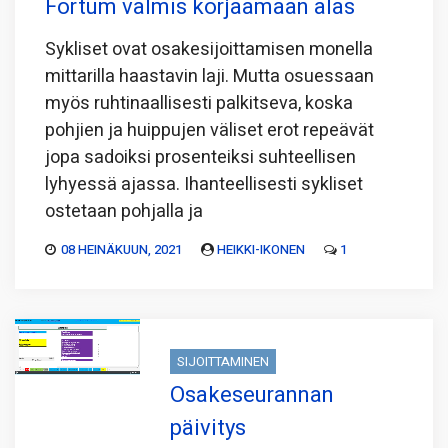
Fortum valmis korjaamaan alas
Sykliset ovat osakesijoittamisen monella
mittarilla haastavin laji. Mutta osuessaan
myös ruhtinaallisesti palkitseva, koska
pohjien ja huippujen väliset erot repeävät
jopa sadoiksi prosenteiksi suhteellisen
lyhyessä ajassa. Ihanteellisesti sykliset
ostetaan pohjalla ja
08 HEINÄKUUN, 2021
HEIKKI-IKONEN
1
SIJOITTAMINEN
Osakeseurannan
päivitys