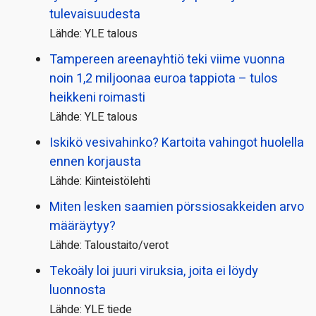
tulevaisuudesta
Lähde: YLE talous
Tampereen areenayhtiö teki viime vuonna
noin 1,2 miljoonaa euroa tappiota – tulos
heikkeni roimasti
Lähde: YLE talous
Iskikö vesivahinko? Kartoita vahingot huolella
ennen korjausta
Lähde: Kiinteistölehti
Miten lesken saamien pörssi­osakkeiden arvo
määräytyy?
Lähde: Taloustaito/verot
Tekoäly loi juuri viruksia, joita ei löydy
luonnosta
Lähde: YLE tiede